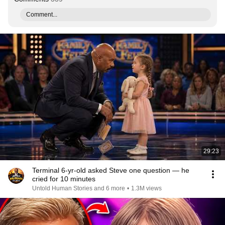
Comment...
29:23
Terminal 6-yr-old asked Steve one question — he
cried for 10 minutes
Untold Human Stories and 6 more
•
1.3M views