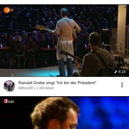
6:18
Rainald Grebe singt "Ich bin der Präsident"
Mithos09
•
1.1M views