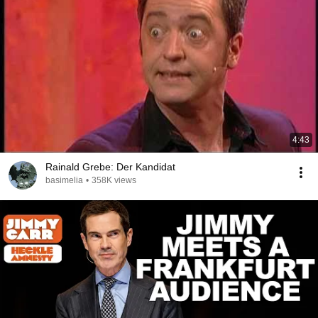
4:43
Rainald Grebe: Der Kandidat
basimelia
•
358K views