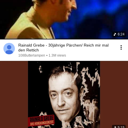
6:24
Rainald Grebe - 30jährige Pärchen/ Reich mir mal
den Rettich
108Butterlampen
•
1.3M views
5:15