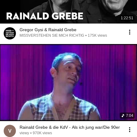
1:22:51
Gregor Gysi & Rainald Grebe
MISSVERSTEHEN SIE MICH RICHTIG
•
175K views
7:04
Rainald Grebe & die KdV - Als ich jung war/Die 90er
viewy
•
970K views