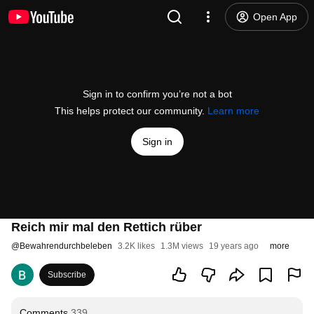
Open App
Sign in to confirm you’re not a bot
This helps protect our community.
Learn more
Sign in
Reich mir mal den Rettich rüber
@
Bewahrendurchbeleben
3.2K likes
1.3M views
19 years ago
more
Subscribe
Comments
339