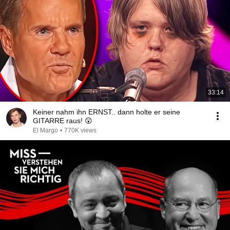
33:14
Keiner nahm ihn ERNST.. dann holte er seine
GITARRE raus! 😲
El Margo
•
770K views