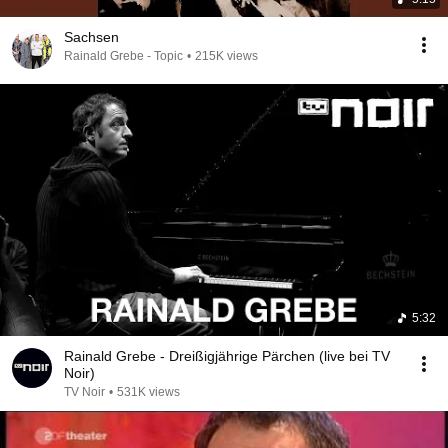
Sachsen
Rainald Grebe - Topic
•
215K views
5:32
Rainald Grebe - Dreißigjährige Pärchen (live bei TV
Noir)
TV Noir
•
531K views