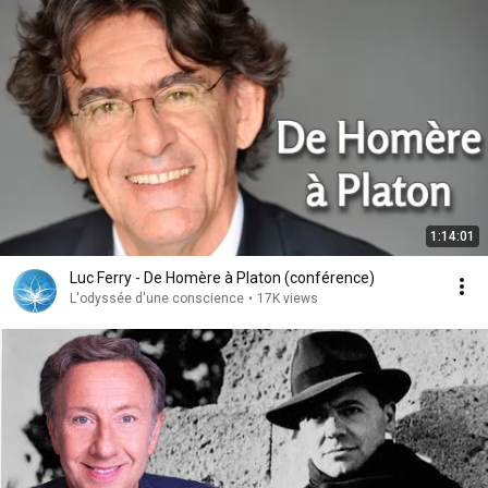
1:14:01
Luc Ferry - De Homère à Platon (conférence)
L'odyssée d'une conscience
•
17K views