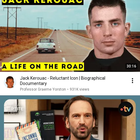
30:16
Jack Kerouac - Reluctant Icon | Biographical
Documentary
Professor Graeme Yorston
•
931K views