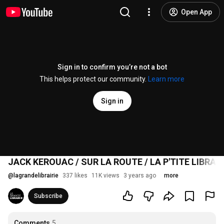
Open App
Sign in to confirm you’re not a bot
This helps protect our community.
Learn more
Sign in
JACK KEROUAC / SUR LA ROUTE / LA P'TITE LIBRAIR
@
lagrandelibrairie
337 likes
11K views
3 years ago
more
Subscribe
Comments
5