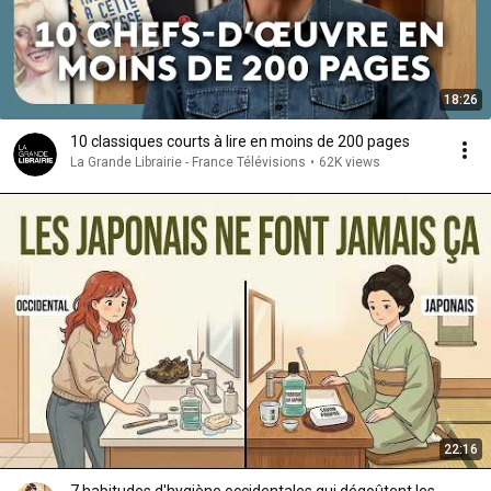
18:26
10 classiques courts à lire en moins de 200 pages
La Grande Librairie - France Télévisions
•
62K views
22:16