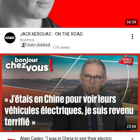
34:39
JACK KEROUAC - ON THE ROAD
Kosmos
Auto-dubbed
17K views
23:06
Alain Cadec: "I was in China to see their electric