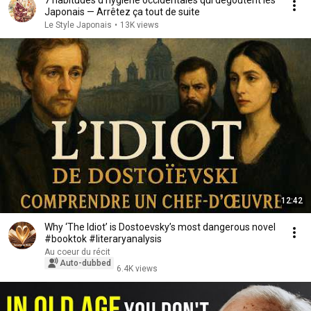
7 habitudes d'hygiène occidentales qui dégoûtent les
Japonais — Arrêtez ça tout de suite
Le Style Japonais
•
13K views
12:42
Why ‘The Idiot’ is Dostoevsky’s most dangerous novel
#booktok #literaryanalysis
Au coeur du récit
Auto-dubbed
6.4K views