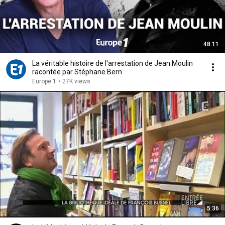
48:11
La véritable histoire de l'arrestation de Jean Moulin
racontée par Stéphane Bern
Europe 1
•
27K views
5:36