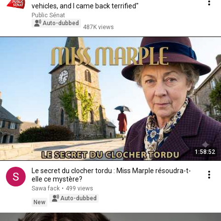
vehicles, and I came back terrified"
Public Sénat
Auto-dubbed
487K views
1:58:52
Le secret du clocher tordu : Miss Marple résoudra-t-
elle ce mystère?
Sawa fack
•
499 views
Auto-dubbed
New