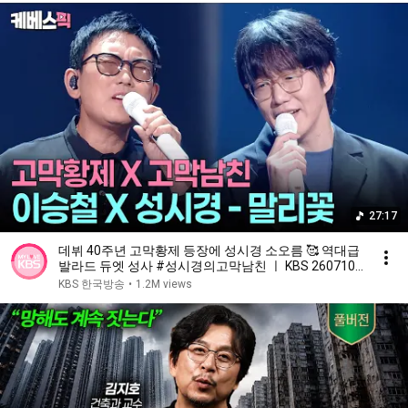
27:17
데뷔 40주년 고막황제 등장에 성시경 소오름 🥰 역대급
발라드 듀엣 성사 #성시경의고막남친 ㅣ KBS 260710
방송
KBS 한국방송
•
1.2M views