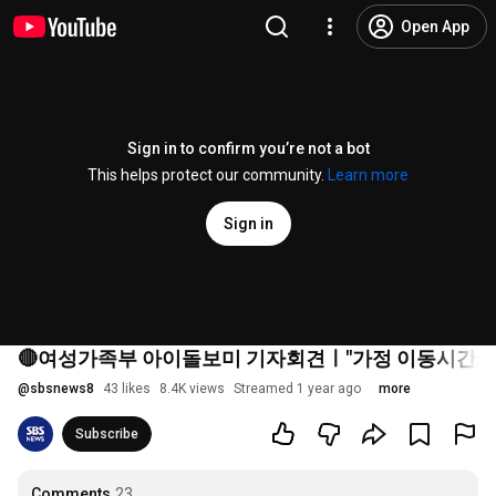
Open App
Sign in to confirm you’re not a bot
This helps protect our community.
Learn more
Sign in
🔴여성가족부 아이돌보미 기자회견ㅣ"가정 이동시간, 근로
@
sbsnews8
43 likes
8.4K views
Streamed 1 year ago
more
Subscribe
Comments
23