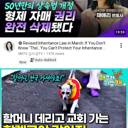
19:59
🟣 Revised Inheritance Law in March: If You Don't
Know 'This', You Can't Protect Your Inheritance ...
MKTV 김미경TV
•
137K views
Auto-dubbed
New