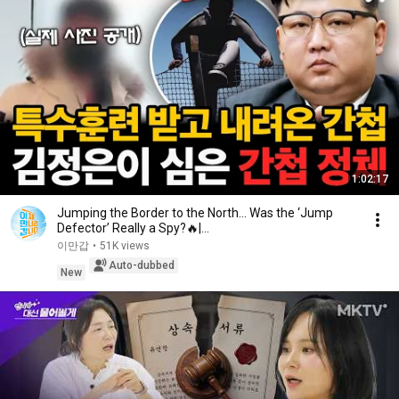
1:02:17
Jumping the Border to the North… Was the ‘Jump
Defector’ Really a Spy?🔥|
#NowOnMyWayToMeetYou Ep....
이만갑
•
51K views
Auto-dubbed
New