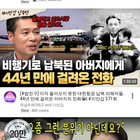
New
1:06:50
[#밥친구] 아직 돌아오지 못한 대한항공 납북 피해자들..
44년 만에 걸려온 아버지의 전화😭| #이만갑 571회
채널A WORLD and 이만갑
New
48K views