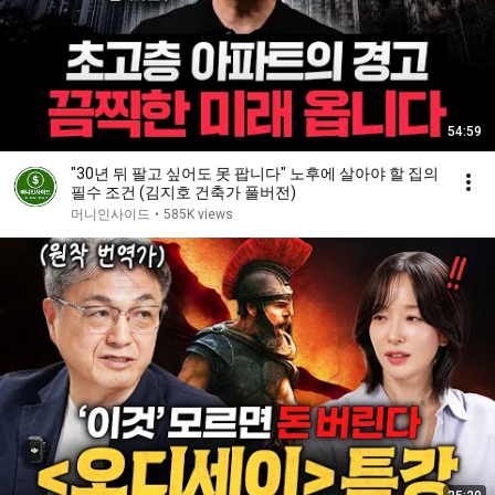
54:59
"30년 뒤 팔고 싶어도 못 팝니다" 노후에 살아야 할 집의
필수 조건 (김지호 건축가 풀버전)
머니인사이드
•
585K views