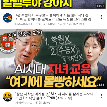
43:02
1평 쪽방에서 누구보다 행복하게 사는 할머니와 강아
지. 매일 할머니를 교회로 이끄는 독실한 크리스천 강아
지│#왜그러냥귀엽개
EBS 세나개 x 고부해 - 왜그러냥? 귀엽개!
•
304K views
28:58
"좋은 대학은 폐기될 것" AI 시대 자녀를 살리는 부모의
조건ㅣ지식인 클래스 EP.08 (조벽 교수)
지식인사이드
•
819K views