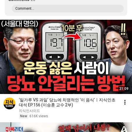
Comment...
31:09
‘밀가루 VS 과일’ 당뇨에 치명적인 '이 음식'ㅣ지식인초
대석 EP.156 (이승훈 교수 2부)
지식인사이드
New
616K views