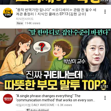
35:29
"원작 번역가만 압니다" ≪오디세이≫ 관람 전 필수 세
계관 총정리ㅣ지식인 클래스 EP.13 (김헌 교수)
지식인사이드
New
194K views
27:02
"A single phrase changes everything" The
'communication method' that works on every son
and daugh...
데일리어썸 DAILY AWESOME
•
6.3K views
Auto-dubbed