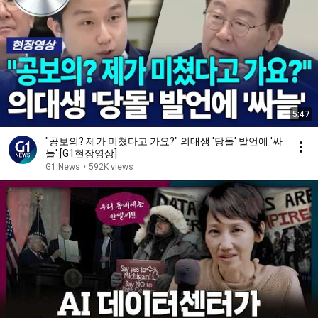
5:47
"공보의? 제가 미쳤다고 가요?" 의대생 '당돌' 발언에 '싸
늘' [G1현장영상]
G1 News
•
592K views