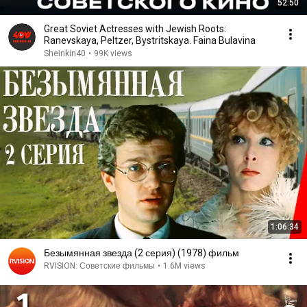
52:50
Great Soviet Actresses with Jewish Roots:
Ranevskaya, Peltzer, Bystritskaya. Faina Bulavina
Sheinkin40
•
99K views
1:06:34
Безымянная звезда (2 серия) (1978) фильм
RVISION: Советские фильмы
•
1.6M views