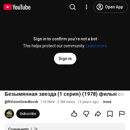
Open App
Sign in to confirm you’re not a bot
This helps protect our community.
Learn more
Sign in
Безымянная звезда (1 серия) (1978) фильм смо
@
RVisionSverdlovsk
11K likes
2.3M views
13 years ago
more
Subscribe
Comments
1.7K