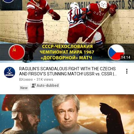
14:14
RAGULIN'S SCANDALOUS FIGHT WITH THE CZECHS
AND FIRSOV'S STUNNING MATCH! USSR vs. CSSR |
1967 Worl...
ВХоккее
•
31K views
Auto-dubbed
New