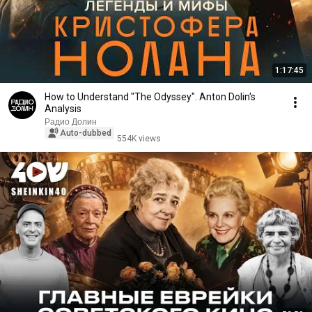
1:17:45
How to Understand "The Odyssey". Anton Dolin's
Analysis
Радио Долин
Auto-dubbed
554K views