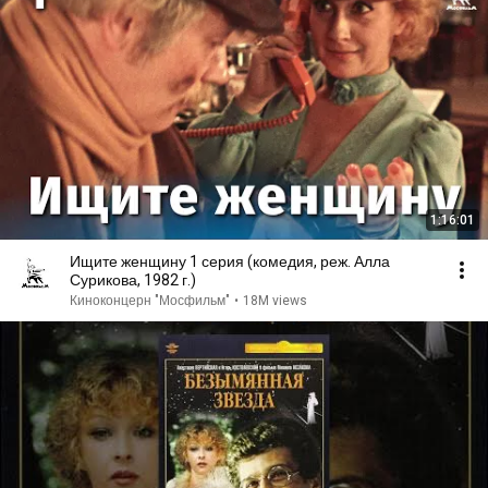
1:16:01
Ищите женщину 1 серия (комедия, реж. Алла
Сурикова, 1982 г.)
Киноконцерн "Мосфильм"
•
18M views