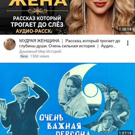
1:26:14
МУДРАЯ ЖЕНЩИНА ｜ Рассказ, который трогает до
глубины души. Очень сильная история ｜ Аудио
рассказ.
Душевный Мир Историй
New
130K views
1:07:19