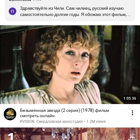
Здравствуйте из Чили. Сам чилиец, русский изучаю 
самостоятельно долгие годы. Я обожаю этот фильм, 
больше всех фильмов, что смотрел в моей жизнь 
люблю именно вот этот. Не знаю сколько раз фильм 
посмотрел, но не меньше 20.
1:05:36
Безымянная звезда (2 серия) (1978) фильм
смотреть онлайн
RVISION: Свердловская киностудия
•
1.2M views