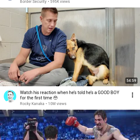
Border Security
•
595K views
54:59
Watch his reaction when he’s told he’s a GOOD BOY
for the first time 🥹
Rocky Kanaka
•
10M views