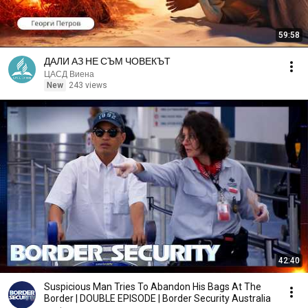
59:58
ДАЛИ АЗ НЕ СЪМ ЧОВЕКЪТ
ЦАСД Виена
New
243 views
42:40
Suspicious Man Tries To Abandon His Bags At The
Border | DOUBLE EPISODE | Border Security Australia