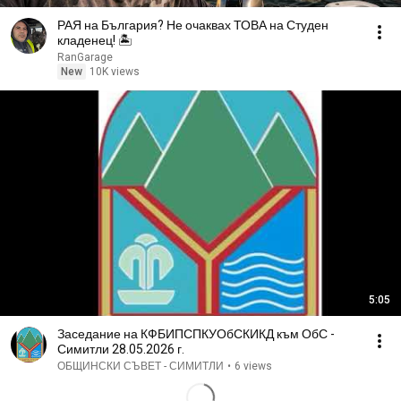
РАЯ на България? Не очаквах ТОВА на Студен
кладенец! 🏝️
RanGarage
New
10K views
5:05
Заседание на КФБИПСПКУОбСКИКД към ОбС -
Симитли 28.05.2026 г.
ОБЩИНСКИ СЪВЕТ - СИМИТЛИ
•
6 views