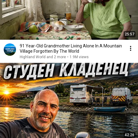
25:57
91 Year-Old Grandmother Living Alone In A Mountain
Village Forgotten By The World
Highland World and 2 more
•
1.9M views
42:26