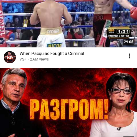
29:08
When Pacquiao Fought a Criminal
VS+
•
2.6M views