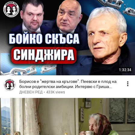
1:32:34
Борисов е "жертва на кръгове". Пеевски е плод на
болни родителски амбиции. Интервю с Гриша
Ганчев
ДНЕВЕН РЕД
•
433K views