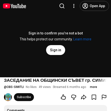
Open App
Sign in to confirm you’re not a bot
This helps protect our community.
Learn more
Sign in
ЗАСЕДАНИЕ НА ОБЩИНСКИ СЪВЕТ гр. СИМИТЛИ 
@
OBS-SIMITLI
No likes
49 views
Streamed 6 months ago
more
Subscribe
Comments