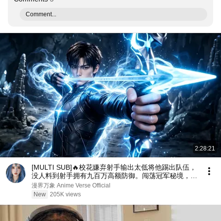
Comment...
2:28:21
[MULTI SUB]🔥校花嫌弃射手输出太低将他踢出队伍，
没人料到射手拥有九百万高额防御。闯荡冠军秘境，直
接刷新校史纪录强势打脸！
漫界万象 Anime Verse Official
New
205K views