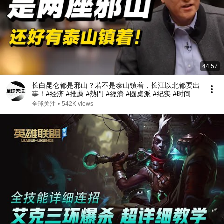
44:57
长白昆仑都是邪山？若不是泰山镇着，长江以北都要出
事！#经济 #推薦 #熱門 #經濟 #圆桌派 #纪实 #时间 #
历史 #文化 #聊天 #新闻 #心理健康
全球关注
•
542K views