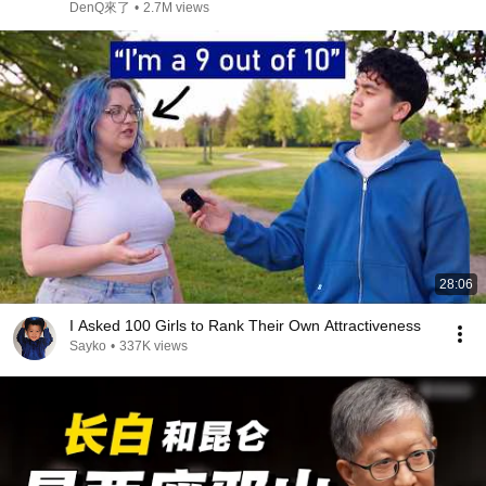
DenQ來了
•
2.7M views
28:06
I Asked 100 Girls to Rank Their Own Attractiveness
Sayko
•
337K views