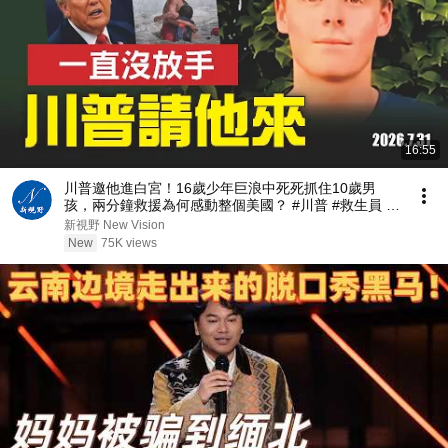
16:55
川普邀他進白宮！16歲少年巨浪中死死抓住10歲男
孩，兩分鐘救援為何感動整個美國？ #川普 #救生員 #
美國精神 | 新視野 第2467期 20260731
新視野 New Vision
New
75K views