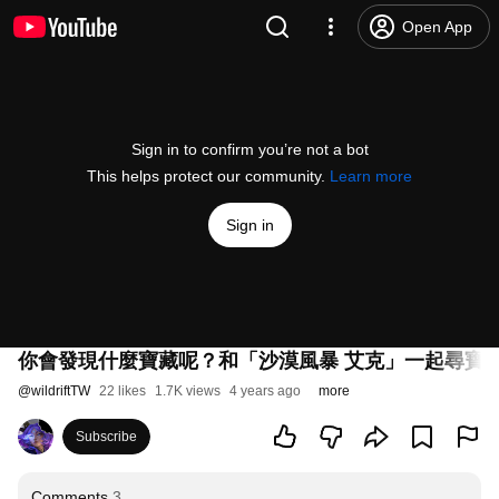
Open App
Sign in to confirm you’re not a bot
This helps protect our community.
Learn more
Sign in
你會發現什麼寶藏呢？和「沙漠風暴 艾克」一起尋寶
@
wildriftTW
22 likes
1.7K views
4 years ago
more
Subscribe
Comments
3