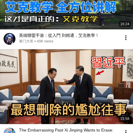
16:24
英雄聯盟手遊：從入門 到精通，艾克教學！
掌门大哥
•
49K views
15:58
The Embarrassing Past Xi Jinping Wants to Erase: