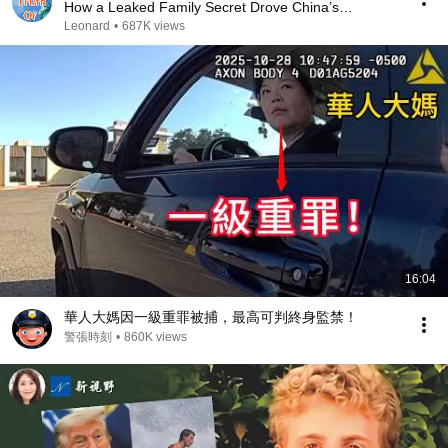
How a Leaked Family Secret Drove China’s
Richest...
Leonard
•
687K views
16:04
華人大媽因一級重罪被捕，最高可判終身監禁！
警張時刻
•
860K views