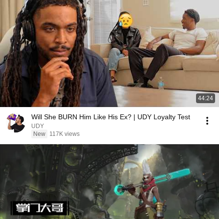
44:24
Will She BURN Him Like His Ex? | UDY Loyalty Test
UDY
New
117K views