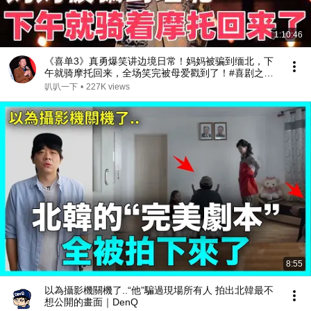
1:10:46
《喜单3》真勇爆笑讲边境日常！妈妈被骗到缅北，下
午就骑摩托回来，全场笑完被母爱戳到了！#喜剧之王
单口季 #脱口秀 #搞笑 #喜剧 #funny #综艺
叭叭一下
•
227K views
8:55
以為攝影機關機了..“他”騙過現場所有人 拍出北韓最不
想公開的畫面｜DenQ