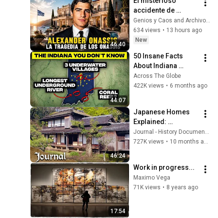
El misterioso 
accidente de 
Alexander Onassis 
Genios y Caos and Archivos De La Historia | Andrey
sigue dejando 
634 views
•
13 hours ago
preguntas más de 
New
46:40
cincuenta años 
50 Insane Facts 
después
About Indiana 
(You’ve Never 
Across The Globe
Heard)
422K views
•
6 months ago
44:07
Japanese Homes 
Explained: 
Minimalism, Craft, 
Journal - History Documentaries
and Tradition
727K views
•
10 months ago
46:24
Work in progress...
Maximo Vega
71K views
•
8 years ago
17:54