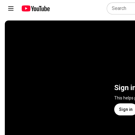
Sign i
This helps
Sign in