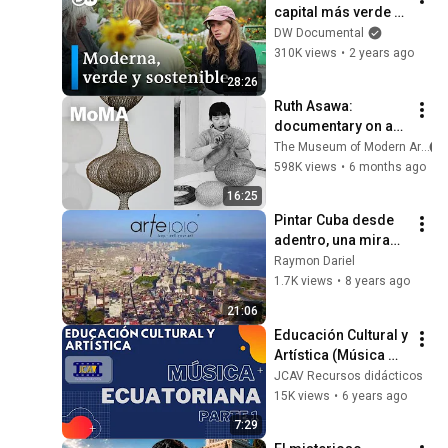
capital más verde 
del mundo? | DW 
DW Documental
Documental
310K views
•
2 years ago
28:26
Ruth Asawa: 
documentary on an 
artist who worked 
The Museum of Modern Art
every minute | HOW 
598K views
•
6 months ago
TO SEE
16:25
Pintar Cuba desde 
adentro, una mirada 
a la obra de cinco 
Raymon Dariel
pintores cubanos 
1.7K views
•
8 years ago
contemporáneos.
21:06
Educación Cultural y 
Artística (Música 
Ecuatoriana) Parte 1
JCAV Recursos didácticos
15K views
•
6 years ago
7:29