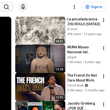
Sign in
La pincelada única · 
ZHU ROUJI (SHITAO)
El Visor
47K views
•
12 years ago
30:01
MUNA Museo 
Nacional del 
Ecuador
jonguit
1.6K views
•
8 years ago
13:28
The French Do Not 
Care About Work
Trevor Noah
3.2M views
•
5 months ago
12:51
Jacobo Grinberg: 
¿POR QUÉ 