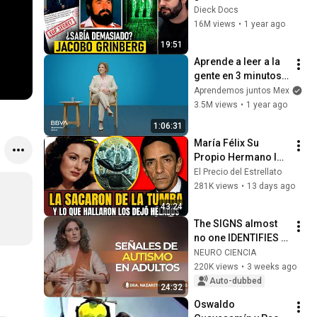
DESAPARECIÓ? | 
Dieck Docs
Documental
16M views
•
1 year ago
19:51
Aprende a leer a la 
gente en 3 minutos | 
Bárbara Tijerina, 
Aprendemos juntos Mex
experta en 
3.5M views
•
1 year ago
comunicación no 
1:06:31
verbal
María Félix Su 
Propio Hermano la 
Desenterró... Lo que 
El Precio del Estrellato
Hallaron los Peritos 
281K views
•
13 days ago
los Dejó Helados
43:24
The SIGNS almost 
no one IDENTIFIES 
in time | Nazareth 
NEURO CIENCIA
Castellanos
220K views
•
3 weeks ago
Auto-dubbed
24:32
Oswaldo 