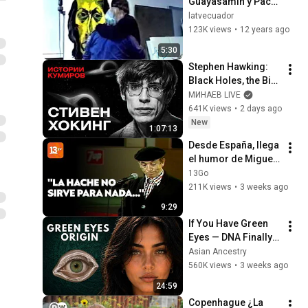
Guayasamín y Paco 
de Lucia 1994 LA TV 
latvecuador
ECUADOR 26/02/14
123K views
•
12 years ago
5:30
Stephen Hawking: 
Black Holes, the Big 
Bang, and the End of 
МИНАЕВ LIVE
the Universe / Idol 
641K views
•
2 days ago
Stories / MINAEV
New
1:07:13
Desde España, llega 
el humor de Miguel 
Gila
13Go
211K views
•
3 weeks ago
9:29
If You Have Green 
Eyes — DNA Finally 
Revealed Where 
Asian Ancestry
They Really Come 
560K views
•
3 weeks ago
From
24:59
Copenhague ¿La 