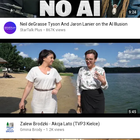
9:24
Neil deGrasse Tyson And Jaron Lanier on the AI Illusion
StarTalk Plus
•
867K views
5:45
Zalew Brodzki - Akcja Lato (TVP3 Kielce)
Gmina Brody
•
1.2K views