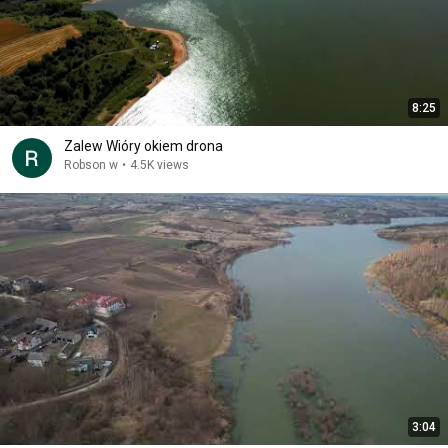
8:25
Zalew Wióry okiem drona
Robson w
•
4.5K views
3:04