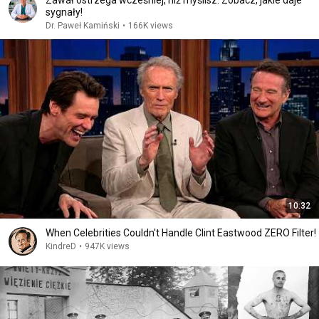
Zawał ostrzega wcześniej, niż myślisz. Zobacz, jakie daje
sygnały!
Dr. Paweł Kamiński
•
166K views
10:32
When Celebrities Couldn't Handle Clint Eastwood ZERO Filter!
KindreD
•
947K views