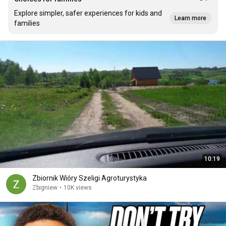
Explore simpler, safer experiences for kids and
Learn more
families
10:19
Zbiornik Wióry Szeligi Agroturystyka
Zbigniew
•
10K views