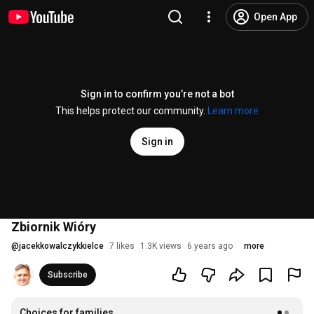
Open App
Sign in to confirm you’re not a bot
This helps protect our community.
Learn more
Sign in
Zbiornik Wióry
@
jacekkowalczykkielce
7 likes
1.3K views
6 years ago
more
Subscribe
Choices for families