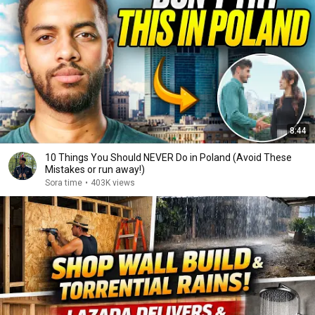
8:44
10 Things You Should NEVER Do in Poland (Avoid These
Mistakes or run away!)
Sora time
•
403K views