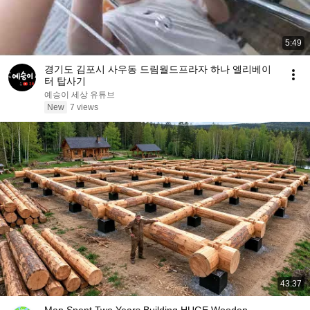
5:49
경기도 김포시 사우동 드림월드프라자 하나 엘리베이
터 탑사기
예승이 세상 유튜브
New
7 views
43:37