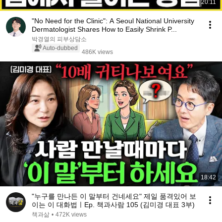
20:11
"No Need for the Clinic": A Seoul National University
Dermatologist Shares How to Easily Shrink P...
박경열의 피부상담소
Auto-dubbed
486K views
18:42
"누구를 만나든 이 말부터 건네세요" 제일 품격있어 보
이는 이 대화법ㅣEp. 책과사람 105 (김미경 대표 3부)
책과삶
•
472K views