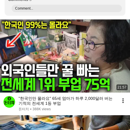
Comment...
21:57
"한국인만 몰라요" 65세 엄마가 하루 2,000달러 버는
기적의 전세계 1등 부업
돈터치
•
388K views