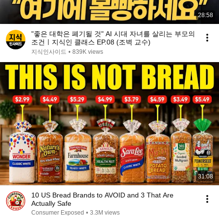
28:58
"좋은 대학은 폐기될 것" AI 시대 자녀를 살리는 부모의
조건ㅣ지식인 클래스 EP.08 (조벽 교수)
지식인사이드
•
839K views
31:08
10 US Bread Brands to AVOID and 3 That Are
Actually Safe
Consumer Exposed
•
3.3M views