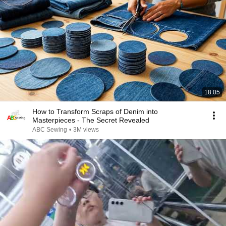
18:05
How to Transform Scraps of Denim into
Masterpieces - The Secret Revealed
ABC Sewing
•
3M views