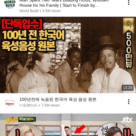
Man Spent Two Years Building HUGE Wooden
House for his Family | Start to Finish by
@bjornbrenton
World Build
•
3.5M views
13:28
100년전에 녹음된 한국어 육성 음성 원본
디씨멘터리
•
7.5M views