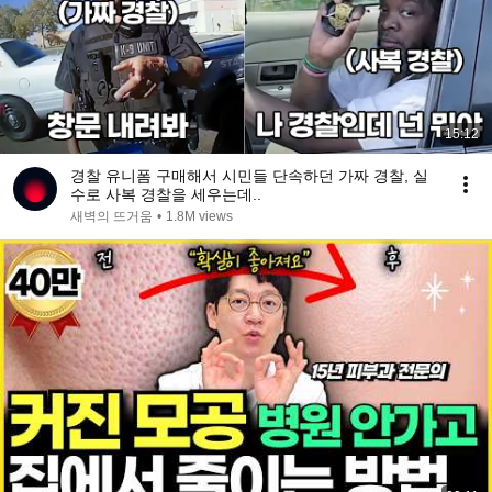
15:12
경찰 유니폼 구매해서 시민들 단속하던 가짜 경찰, 실
수로 사복 경찰을 세우는데..
새벽의 뜨거움
•
1.8M views