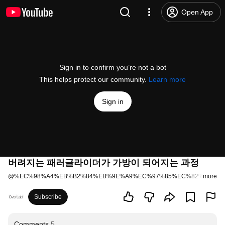
Open App
Sign in to confirm you’re not a bot
This helps protect our community.
Learn more
Sign in
버려지는 패러글라이더가 가방이 되어지는 과정
@
%EC%98%A4%EB%B2%84%EB%9E%A9%EC%97%85%EC%82%AC%E
more
Subscribe
Comments
5