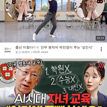
26:23
춤선 미쳤다ㄷㄷ 안무 원작자 박진영이 추는 ′성인식′
웃긴 테레비
•
662K views