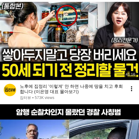
41:16
노후에 집정리 '이렇게' 안 하면 나중에 땅을 치고 후회
합니다 (이은영 대표 몰아보기)
집터뷰
•
573K views