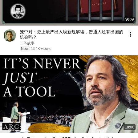
35:26
笼中对：史上最严出入境新规解读，普通人还有出国的
机会吗？
二爷故事
New
154K views
18:00