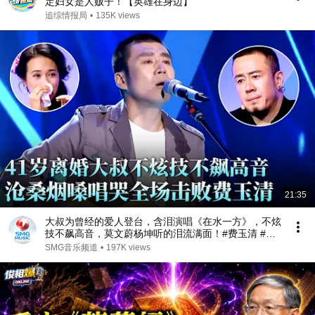
定妇女是人贩子！【英雄在身边】
追综情报局
•
135K views
21:35
大叔为曾经的爱人登台，含泪演唱《在水一方》，不炫
技不飙高音，莫文蔚杨坤听的泪流满面！#费玉清 #任
柏儒 #天籁之战1 精华版 clip
SMG音乐频道
•
197K views