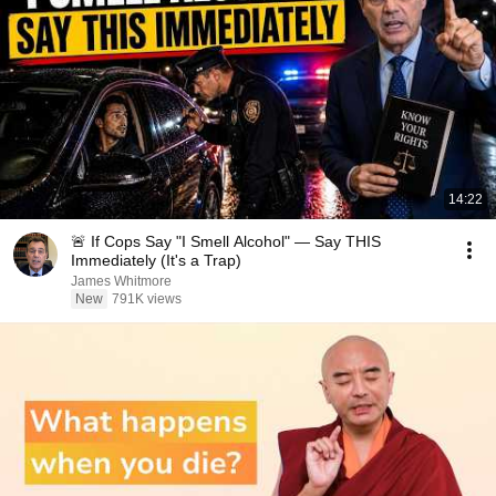
14:22
🚨 If Cops Say "I Smell Alcohol" — Say THIS
Immediately (It's a Trap)
James Whitmore
New
791K views