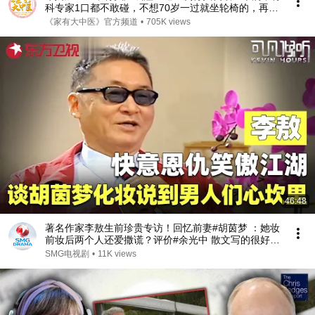
科专家1口都不敢碰，不想70岁一过就坐轮椅的，再喜
欢都要忌口！【家庭大医生】
《家有大中医》官方频道
•
705K views
46:48
著名作家李敖生前珍贵专访！回忆前妻#胡茵梦 ：她妆
前妆后两个人还爱撒谎？评价#余光中 散文写的很好，
但品格算不得一流知识分子！#李敖 #可凡倾听 FULL
SMG电视剧
•
11K views