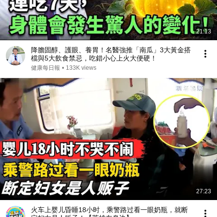
21:13
降膽固醇、護眼、養胃！名醫強推「南瓜」3大黃金搭
檔與5大飲食禁忌，吃錯小心上火大便硬！
健康每日報
•
133K views
27:23
火车上婴儿昏睡18小时，乘警路过看一眼奶瓶，就断