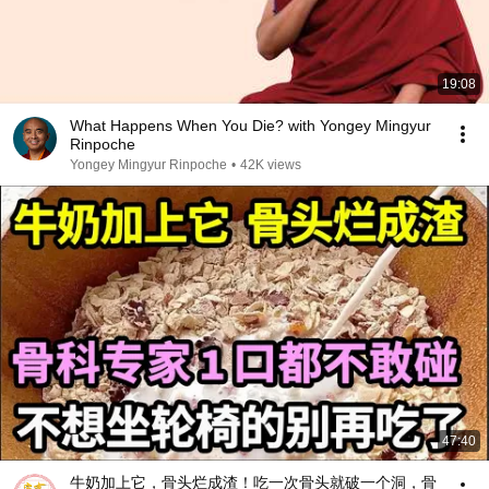
19:08
What Happens When You Die? with Yongey Mingyur
Rinpoche
Yongey Mingyur Rinpoche
•
42K views
47:40
牛奶加上它，骨头烂成渣！吃一次骨头就破一个洞，骨