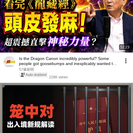
52:23
Is the Dragon Canon incredibly powerful? Some
people got goosebumps and inexplicably wanted to
cr...
57爆新聞
Auto-dubbed
228K views