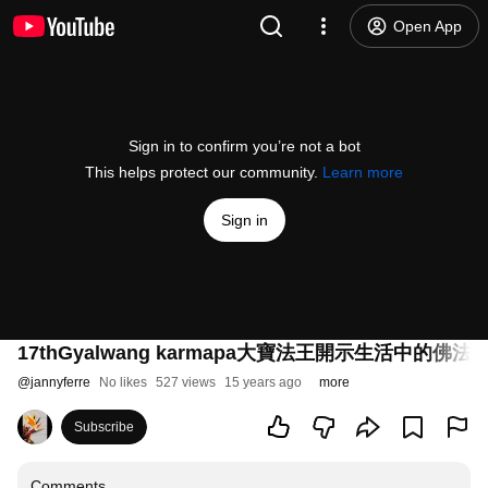
Open App
Sign in to confirm you’re not a bot
This helps protect our community.
Learn more
Sign in
17thGyalwang karmapa大寶法王開示生活中的佛法 
@
jannyferre
No likes
527 views
15 years ago
more
Subscribe
Comments