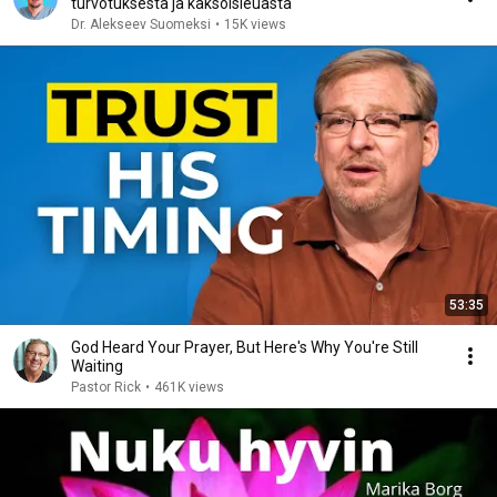
turvotuksesta ja kaksoisleuasta
Dr. Alekseev Suomeksi
•
15K views
53:35
God Heard Your Prayer, But Here's Why You're Still
Waiting
Pastor Rick
•
461K views