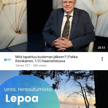
28:53
Mitä tapahtuu kuoleman jälkeen? | Pekka
Reinikainen, 1/3 | Haastattelussa
Taivas TV7
•
36K views