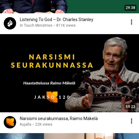
29:38
Listening To God – Dr. Charles Stanley
In Touch Ministries
•
811K views
59:23
Narsismi seurakunnassa, Raimo Mäkelä
Kujalla
•
22K views