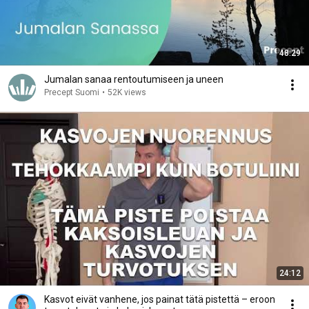
48:29
Jumalan sanaa rentoutumiseen ja uneen
Precept Suomi
•
52K views
24:12
Kasvot eivät vanhene, jos painat tätä pistettä – eroon