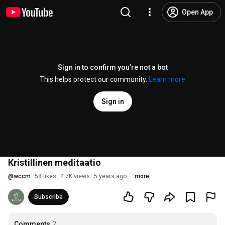
Open App
Sign in to confirm you’re not a bot
This helps protect our community.
Learn more
Sign in
Kristillinen meditaatio
@
wccm
58 likes
4.7K views
5 years ago
more
Subscribe
Comments
2