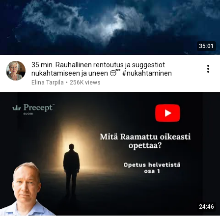
35:01
35 min. Rauhallinen rentoutus ja suggestiot
nukahtamiseen ja uneen 😴 #nukahtaminen
Elina Tarpila
•
256K views
24:46