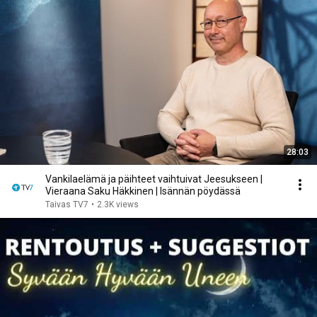
28:03
Vankilaelämä ja päihteet vaihtuivat Jeesukseen |
Vieraana Saku Häkkinen | Isännän pöydässä
Taivas TV7
•
2.3K views