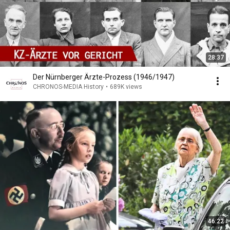
28:37
Der Nürnberger Ärzte-Prozess (1946/1947)
CHRONOS-MEDIA History
•
689K views
46:22