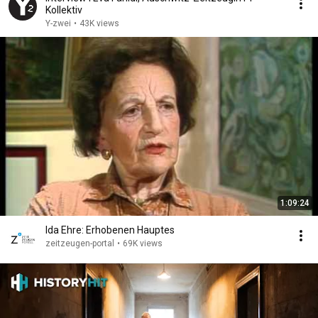
Kollektiv
Y-zwei
•
43K views
1:09:24
Ida Ehre: Erhobenen Hauptes
zeitzeugen-portal
•
69K views