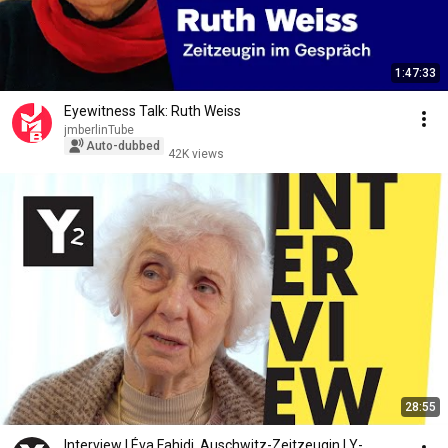
1:47:33
Eyewitness Talk: Ruth Weiss
jmberlinTube
Auto-dubbed
42K views
28:55
Interview I Éva Fahidi, Auschwitz-Zeitzeugin I Y-