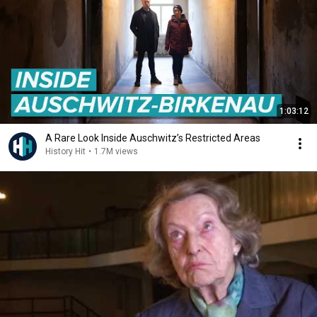
1:03:12
A Rare Look Inside Auschwitz’s Restricted Areas
History Hit
•
1.7M views