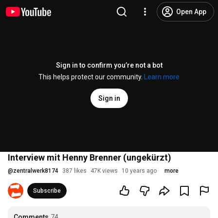
Open App
Sign in to confirm you’re not a bot
This helps protect our community.
Learn more
Sign in
Interview mit Henny Brenner (ungekürzt)
@
zentralwerk8174
387 likes
47K views
10 years ago
more
Subscribe
Comments
74