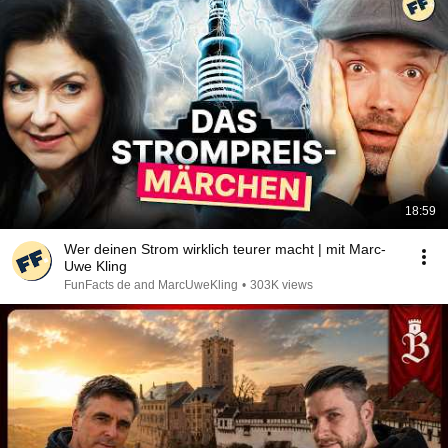
18:59
Wer deinen Strom wirklich teurer macht | mit Marc-
Uwe Kling
FunFacts de and MarcUweKling
•
303K views