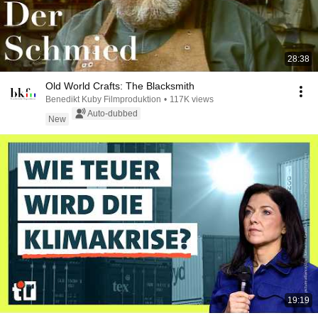
28:38
Old World Crafts: The Blacksmith
Benedikt Kuby Filmproduktion
•
117K views
Auto-dubbed
New
19:19