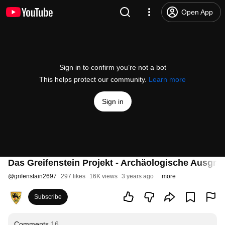
Open App
Sign in to confirm you’re not a bot
This helps protect our community.
Learn more
Sign in
Das Greifenstein Projekt - Archäologische Ausgra
@
grifenstain2697
297 likes
16K views
3 years ago
more
Subscribe
Comments
16