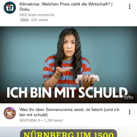
Klimakrise: Welchen Preis zahlt die Wirtschaft? |
Doku
ARD team.recherche
New
41K views
28:06
Was Ihr über Sonnencreme wisst, ist falsch (und ich
bin mit schuld)
MAITHINK X
•
1.2M views