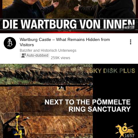
49:57
Wartburg Castle – What Remains Hidden from
Visitors
Balzifer and Historisch Unterwegs
Auto-dubbed
259K views
16:57