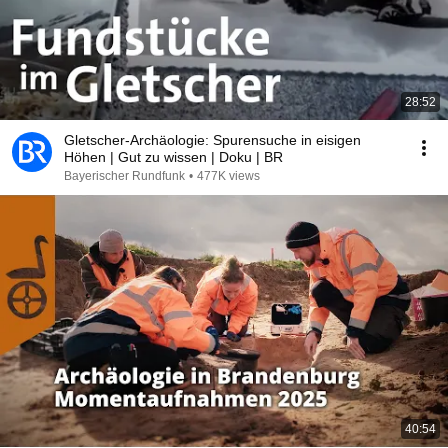
28:52
Gletscher-Archäologie: Spurensuche in eisigen
Höhen | Gut zu wissen | Doku | BR
Bayerischer Rundfunk
•
477K views
40:54