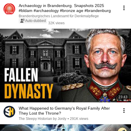
Archaeology in Brandenburg. Snapshots 2025
#bldam #archaeology #bronze age #brandenburg
Brandenburgisches Landesamt für Denkmalpflege
Auto-dubbed
32K views
23:43
What Happened to Germany's Royal Family After
They Lost the Throne?
The Sleepy Historian by Jordy
•
291K views