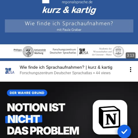
3:13
Wie finde ich Sprachaufnahmen? | kurz & kartig
Forschungszentrum Deutscher Sprachatlas
•
44 views