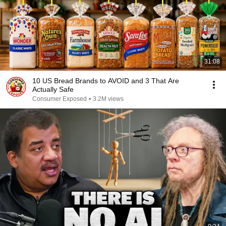
31:08
10 US Bread Brands to AVOID and 3 That Are
Actually Safe
Consumer Exposed
•
3.2M views