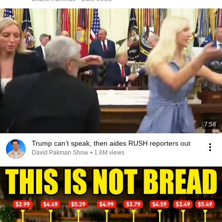
7:58
Trump can’t speak, then aides RUSH reporters out
David Pakman Show
•
1.6M views