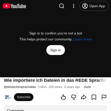
Open App
Sign in to confirm you’re not a bot
This helps protect our community.
Learn more
Sign in
Wie importiere ich Dateien in das REDE SprachGIS?
@
deutschersprachatlas
5 likes
269 views
4 years ago
more
Subscribe
Comments