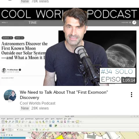
New
78K views
1:05:14
We Need to Talk About That "First Exomoon"
Discovery
Cool Worlds Podcast
New
28K views