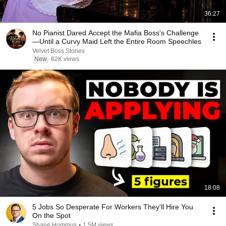
36:27
No Pianist Dared Accept the Mafia Boss's Challenge
—Until a Curvy Maid Left the Entire Room Speechles
Velvet Boss Stories
New
62K views
18:08
5 Jobs So Desperate For Workers They'll Hire You
On the Spot
Shane Hummus
•
1.5M views