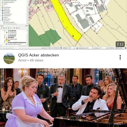
2:12
QGIS Acker abstecken
Arnot
•
48 views