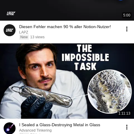
5:00
Diesen Fehler machen 90 % aller Notion-Nutzer!
LAPZ
New
13 views
1:11:13
I Sealed a Glass-Destroying Metal in Glass
Advanced Tinkering