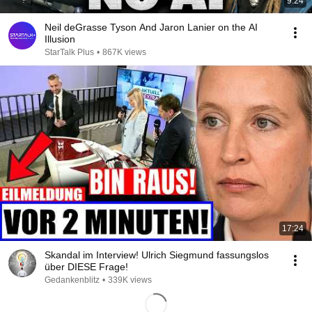
9:24
Neil deGrasse Tyson And Jaron Lanier on the AI
Illusion
StarTalk Plus
•
867K views
17:24
Skandal im Interview! Ulrich Siegmund fassungslos
über DIESE Frage!
Gedankenblitz
•
339K views