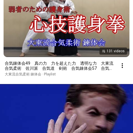
131 videos
合気錬体会49 真の力 力を超えた力 透明な力 大東流
合気柔術 佐川派 合気道 剣術 合気錬体会57 合気の
集中力 佐川派大東流合気柔術 合気道 当身 点穴 合
大東流合気柔術 錬体会 · Playlist
気錬体会55 座捕り合気 大東流合気柔術 佐川派 合気
道 剣術 合気錬体会57 合気の集中力 佐川派大東流合
気柔術 合気道 当身 点穴