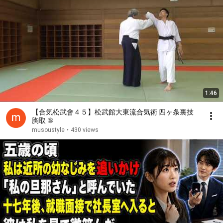
1:46
【合気松武會４５】松武館大東流合気術 四ヶ条裏技
胸取 ⑤
musoustyle
•
430 views