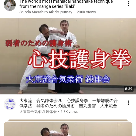
The world's most maniacal handshake technique
from the manga series "Baki".
Shioda Masahiro Aikido journey
•
230K views
8:39
大東流 合気錬体会70 心技護身拳 一撃離脱の合
気拳法 弱者のための護身術 吉丸慶雪 大東流合気
柔術 合気道 武田惣角 佐川幸義 吉丸慶雪 合気
大東流合気柔術 錬体会
•
6.3K views
上げ 合気下げ 透明な力