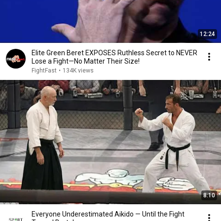
12:24
Elite Green Beret EXPOSES Ruthless Secret to NEVER
Lose a Fight—No Matter Their Size!
FightFast
•
134K views
8:10
Everyone Underestimated Aikido — Until the Fight