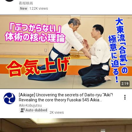
夜桜映画
New
122K views
2:19
[Aikiage] Uncovering the secrets of Daito-ryu "Aiki"!
Revealing the core theory Fusokai 545 Aikia...
Aiki-Kobujutsu
Auto-dubbed
2K views