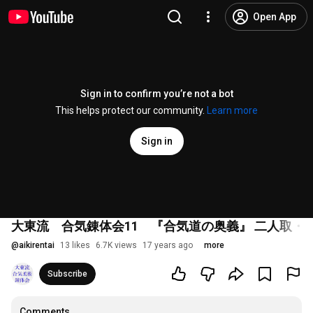
Open App
Sign in to confirm you’re not a bot
This helps protect our community.
Learn more
Sign in
大東流 合気錬体会11 『合気道の奥義』 二人取
@
aikirentai
13 likes
6.7K views
17 years ago
more
Subscribe
Comments