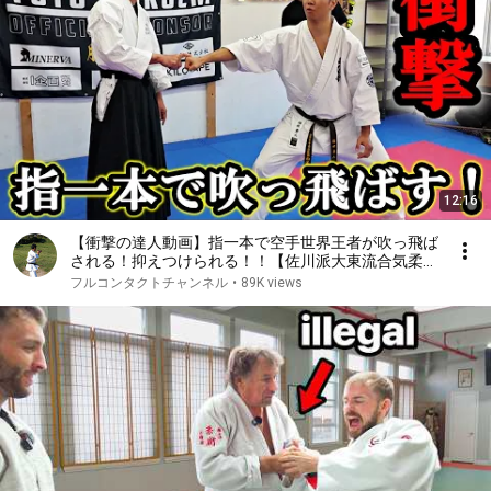
12:16
【衝撃の達人動画】指一本で空手世界王者が吹っ飛ば
される！抑えつけられる！！【佐川派大東流合気柔
術】
フルコンタクトチャンネル
•
89K views