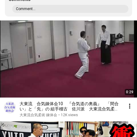
Comment...
0:29
大東流 合気錬体会10 『合気道の奥義』 「間合
い」と「先」の 組手稽古 佐川派 大東流合気柔
術 佐川幸義 吉丸慶雪 合気道
大東流合気柔術 錬体会
•
12K views