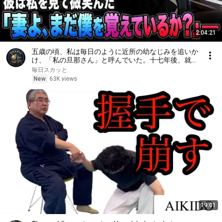
2:04:21
五歳の頃、私は毎日のように近所の幼なじみを追いか
け、「私の旦那さん」と呼んでいた。十七年後、就職
面接で社長室へ入ると、彼は私を見て微笑んだ。「妻
毎日スカッと
よ、まだ僕を覚えているか？」――
New
63K views
19:01