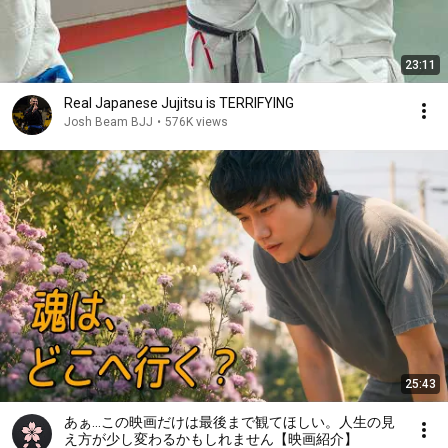
23:11
Real Japanese Jujitsu is TERRIFYING
Josh Beam BJJ
•
576K views
25:43
あぁ…この映画だけは最後まで観てほしい。人生の見
え方が少し変わるかもしれません【映画紹介】