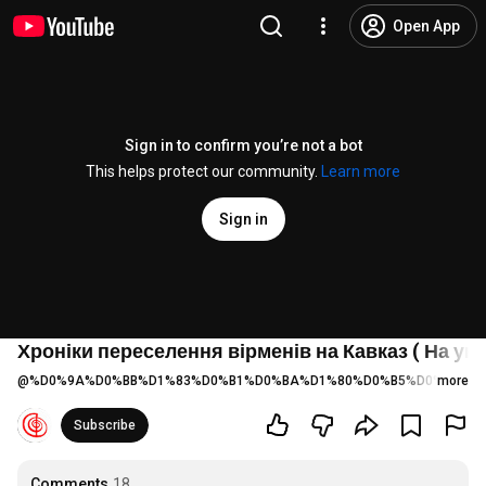
Open App
Sign in to confirm you’re not a bot
This helps protect our community.
Learn more
Sign in
Хроніки переселення вірменів на Кавказ ( На ук
@
%D0%9A%D0%BB%D1%83%D0%B1%D0%BA%D1%80%D0%B5%D0%B0%D1
more
Subscribe
Comments
18