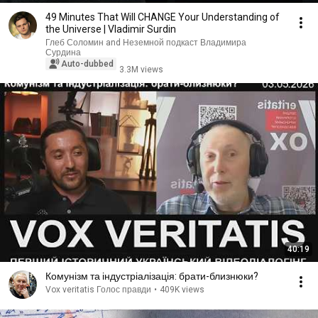
49 Minutes That Will CHANGE Your Understanding of
the Universe | Vladimir Surdin
Глеб Соломин and Неземной подкаст Владимира
Сурдина
Auto-dubbed
3.3M views
40:19
Комунізм та індустріалізація: брати-близнюки?
Vox veritatis Голос правди
•
409K views