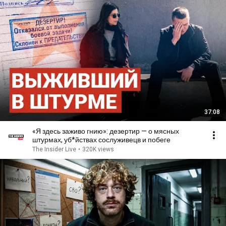
37:08
«Я здесь заживо гнию»: дезертир — о мясных
штурмах, уб*йствах сослуживецв и побеге
The Insider Live
•
320K views