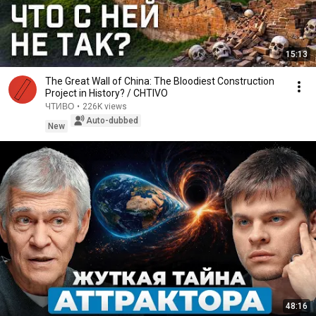
15:13
The Great Wall of China: The Bloodiest Construction
Project in History? / CHTIVO
ЧТИВО
•
226K views
Auto-dubbed
New
48:16