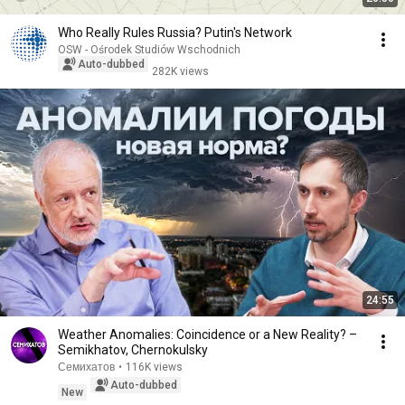
Who Really Rules Russia? Putin's Network
OSW - Ośrodek Studiów Wschodnich
Auto-dubbed
282K views
24:55
Weather Anomalies: Coincidence or a New Reality? –
Semikhatov, Chernokulsky
Семихатов
•
116K views
Auto-dubbed
New