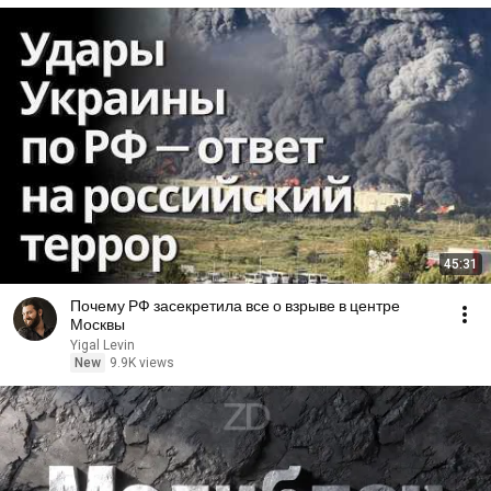
45:31
Почему РФ засекретила все о взрыве в центре
Москвы
Yigal Levin
New
9.9K views