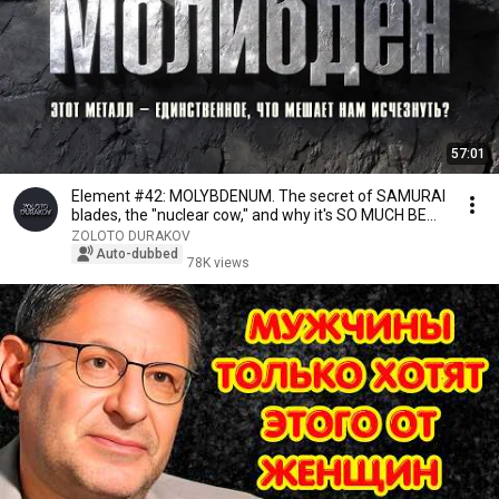
57:01
Element #42: MOLYBDENUM. The secret of SAMURAI
blades, the "nuclear cow," and why it's SO MUCH BE...
ZOLOTO DURAKOV
Auto-dubbed
78K views