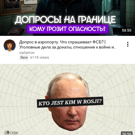
56:50
Допрос в аэропорту. Что спрашивает ФСБ? |
Уголовные дела за донаты, отношение к войне и
Навальному
varlamov
New
611K views
26:50