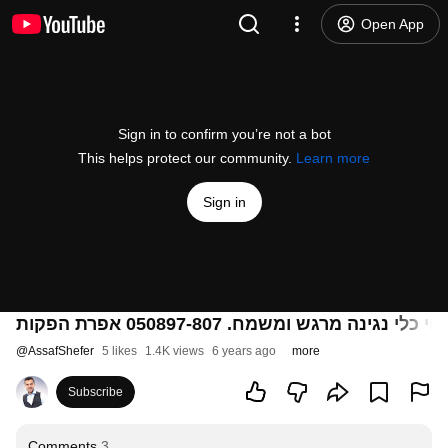
Open App
Sign in to confirm you’re not a bot
This helps protect our community.
Learn more
Sign in
מרגש ומשמח. 050897-807 אפרת הפקות
@
AssafShefer
5 likes
1.4K views
6 years ago
more
Subscribe
Comments
3