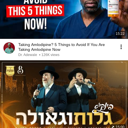
15:22
Taking Amlodipine? 5 Things to Avoid If You Are
Taking Amlodipine Now
Dr. Adewale
•
126K views
15:00