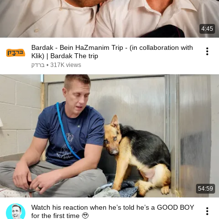
4:45
Bardak - Bein HaZmanim Trip - (in collaboration with
Klik) | Bardak The trip
ברדק
•
317K views
54:59
Watch his reaction when he’s told he’s a GOOD BOY
for the first time 🥹