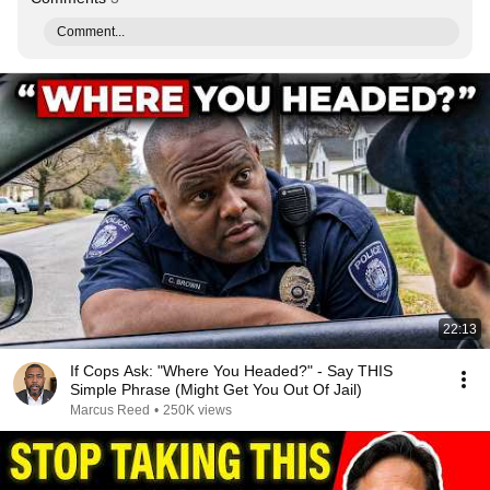
Comment...
22:13
If Cops Ask: "Where You Headed?" - Say THIS
Simple Phrase (Might Get You Out Of Jail)
Marcus Reed
•
250K views