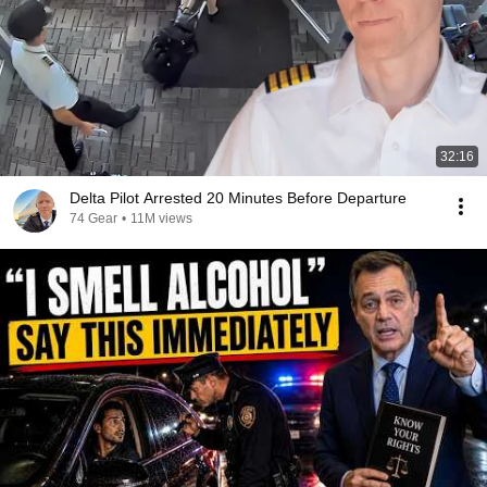
32:16
Delta Pilot Arrested 20 Minutes Before Departure
74 Gear
•
11M views