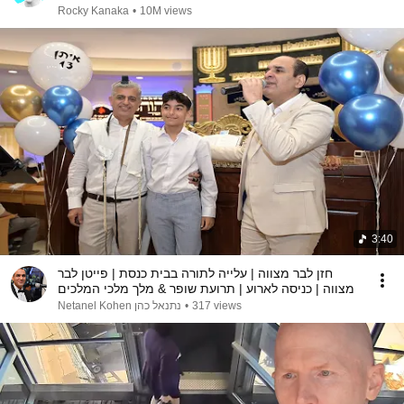
Rocky Kanaka
•
10M views
3:40
חזן לבר מצווה | עלייה לתורה בבית כנסת | פייטן לבר
מצווה | כניסה לארוע | תרועת שופר & מלך מלכי המלכים
נתנאל כהן Netanel Kohen
•
317 views