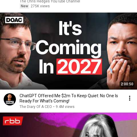
|TCHR
The Chris Hedges YouTube Channel
New
275K views
2:00:50
ChatGPT Offered Me $2m To Keep Quiet: No One Is
Ready For What's Coming!
The Diary Of A CEO
•
9.4M views