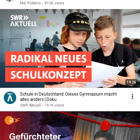
Mel Robbins
•
816K views
19:26
Schule in Deutschland: Dieses Gymnasium macht
alles anders | Doku
SWR Aktuell
•
761K views