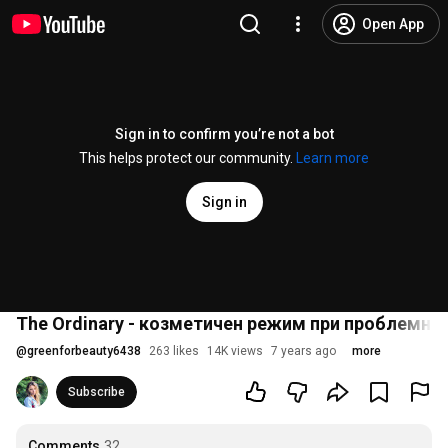
Open App
Sign in to confirm you’re not a bot
This helps protect our community.
Learn more
Sign in
The Ordinary - козметичен режим при проблемна к
@
greenforbeauty6438
263 likes
14K views
7 years ago
more
Subscribe
Comments
32