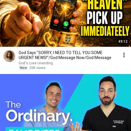
49:12
God Says:"SORRY, I NEED TO TELL YOU SOME
URGENT NEWS!"/God Message Now/God Message
God's Love Unending
New
20K views