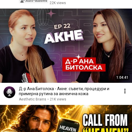
Auto-dubbed
22K views
1:04:41
Д-р Ана Битолска - Акне: съвети, процедури и
примерна рутина за акнеична кожа
Aesthetic Brains
•
21K views