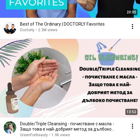
20:05
Best of The Ordinary | DOCTORLY Favorites
Doctorly
•
2.3M views
13:52
Double/Triple Cleansing - почистване с масла -
Защо това е най-добрият метод за дълбоко
почистване?
GreenForBeauty
•
1.9K views