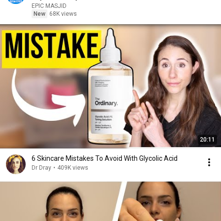
EPIC MASJID
New
68K views
20:11
6 Skincare Mistakes To Avoid With Glycolic Acid
Dr Dray
•
409K views