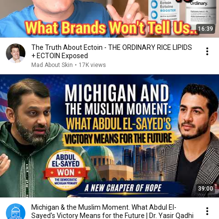
16:39
The Truth About Ectoin - THE ORDINARY RICE LIPIDS
+ ECTOIN Exposed
Mad About Skin
•
17K views
39:00
Michigan & the Muslim Moment. What Abdul El-
Sayed's Victory Means for the Future | Dr. Yasir Qadhi