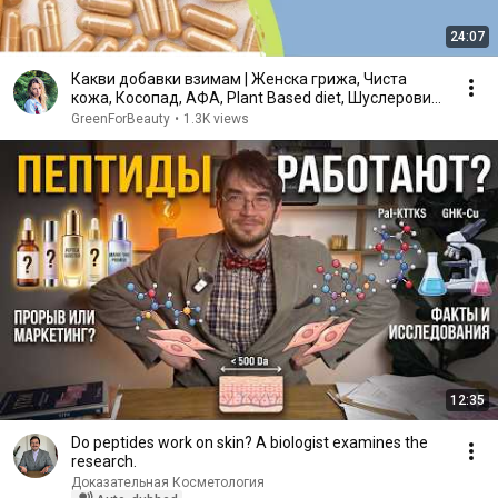
24:07
Какви добавки взимам | Женска грижа, Чиста
кожа, Косопад, АФА, Plant Based diet, Шуслерови
соли
GreenForBeauty
•
1.3K views
12:35
Do peptides work on skin? A biologist examines the
research.
Доказательная Косметология