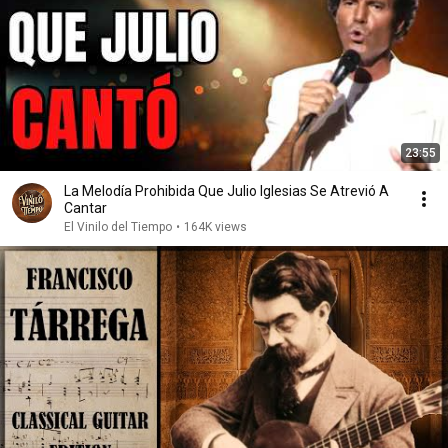
23:55
La Melodía Prohibida Que Julio Iglesias Se Atrevió A
Cantar
El Vinilo del Tiempo
•
164K views