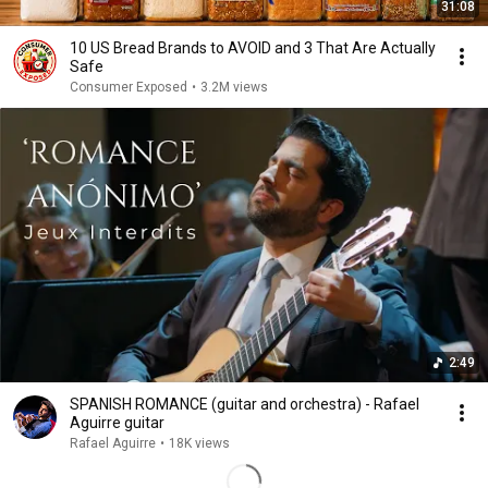
31:08
10 US Bread Brands to AVOID and 3 That Are Actually
Safe
Consumer Exposed
•
3.2M views
2:49
SPANISH ROMANCE (guitar and orchestra) - Rafael
Aguirre guitar
Rafael Aguirre
•
18K views