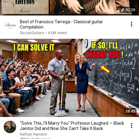
32:29
Best of Francisco Tarrega - Classical guitar
Compilation
SiccasGuitars
•
4.6M views
58:45
"Solve This, I'll Marry You" Professor Laughed — Black
Janitor Did and Now She Can't Take It Back
Nathan Narrator