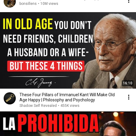
bonsillens
•
10M views
16:10
These Four Pillars of Immanuel Kant Will Make Old
Age Happy | Philosophy and Psychology
Shadow Self Revealed
•
455K views