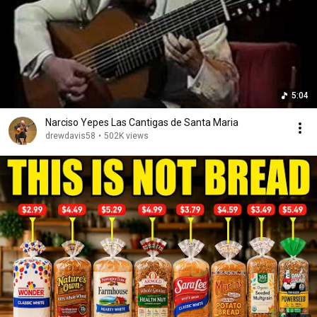
5:04
Narciso Yepes Las Cantigas de Santa Maria
drewdavis58
•
502K views