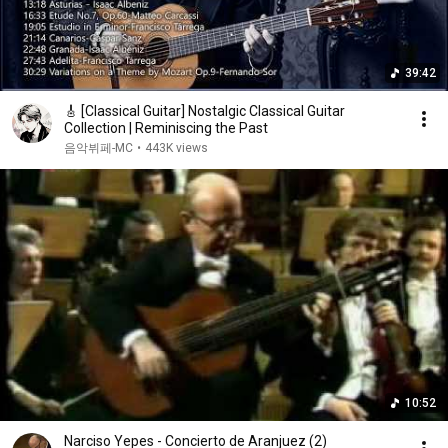
39:42
🎸 [Classical Guitar] Nostalgic Classical Guitar
Collection | Reminiscing the Past
음악뷔페-MC
•
443K views
10:52
Narciso Yepes - Concierto de Aranjuez (2)