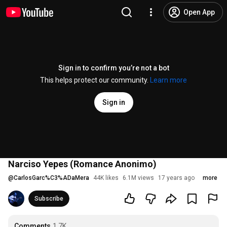
Open App
Sign in to confirm you’re not a bot
This helps protect our community.
Learn more
Sign in
Narciso Yepes (Romance Anonimo)
@
CarlosGarc%C3%ADaMera
44K likes
6.1M views
17 years ago
more
Subscribe
Comments
1.7K