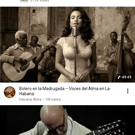
New
312K views
49:49
Bolero en la Madrugada – Voces del Alma en La
Habana
Havana Alma
•
1M views