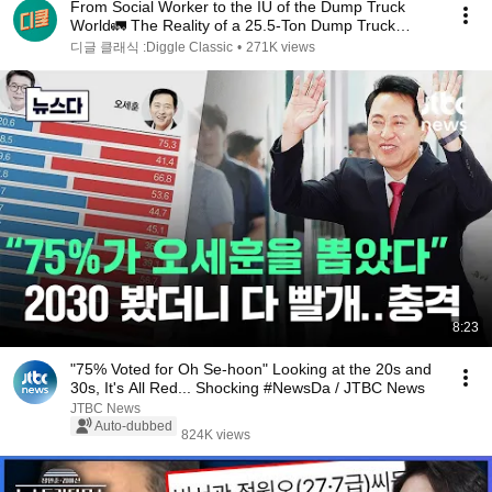
From Social Worker to the IU of the Dump Truck
World🚛 The Reality of a 25.5-Ton Dump Truck
Driver...
디글 클래식 :Diggle Classic
•
271K views
8:23
"75% Voted for Oh Se-hoon" Looking at the 20s and
30s, It's All Red... Shocking #NewsDa / JTBC News
JTBC News
Auto-dubbed
824K views