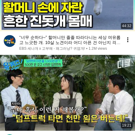
44:32
“너무 순하다~” 할머니만 졸졸 따라다니는 세상 여유롭
고 느긋한 개. 10살 노견이라 어디 아픈 건 아닌지 걱정
돼 설쌤과 병원에 가봤는데│#왜그러냥귀엽개
EBS 세나개 x 고부해 - 왜그러냥? 귀엽개!
•
1.2M views
19:21