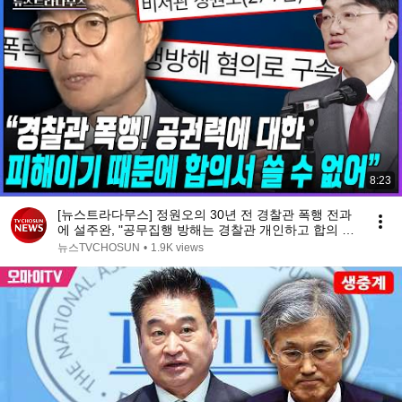
8:23
[뉴스트라다무스] 정원오의 30년 전 경찰관 폭행 전과
에 설주완, "공무집행 방해는 경찰관 개인하고 합의 못
해"
뉴스TVCHOSUN
•
1.9K views