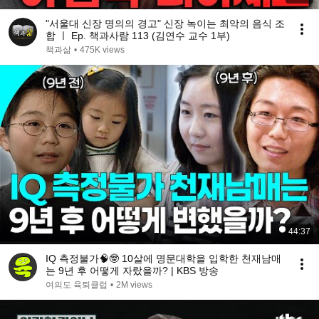
"서울대 신장 명의의 경고" 신장 녹이는 최악의 음식 조
합 ㅣ Ep. 책과사람 113 (김연수 교수 1부)
책과삶
•
475K views
44:37
IQ 측정불가🧠🤓 10살에 명문대학을 입학한 천재남매
는 9년 후 어떻게 자랐을까? | KBS 방송
여의도 육퇴클럽
•
2M views