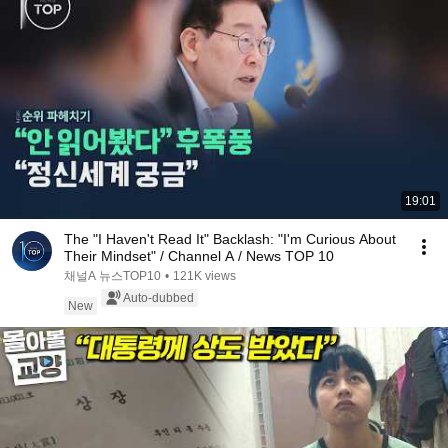
19:01
The "I Haven't Read It" Backlash: "I'm Curious About
Their Mindset" / Channel A / News TOP 10
채널A 뉴스TOP10
•
121K views
Auto-dubbed
New