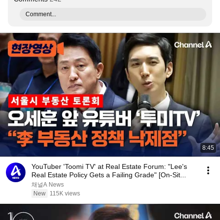
Comment...
8:45
YouTuber 'Toomi TV' at Real Estate Forum: "Lee's
Real Estate Policy Gets a Failing Grade" [On-Sit...
채널A News
New
115K views