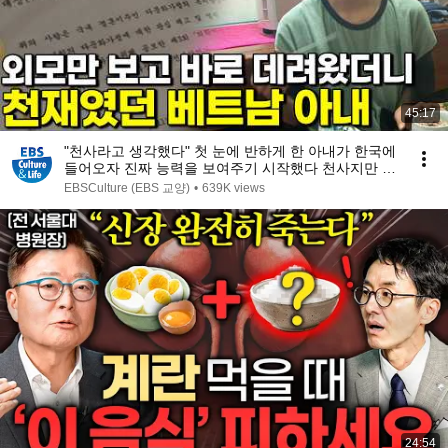
45:17
"천사라고 생각했다" 첫 눈에 반하게 한 아내가 한국에
들어오자 진짜 능력을 보여주기 시작했다 천사지만 천
재인 아내 #몰아볼교양
EBSCulture (EBS 교양)
•
639K views
24:54