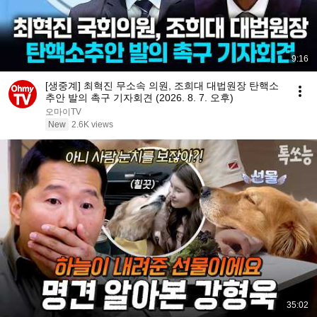
9:16
[생중계] 최혁진 무소속 의원, 조희대 대법원장 탄핵소
추안 발의 촉구 기자회견 (2026. 8. 7. 오후)
오마이TV
New
2.6K views
35:02