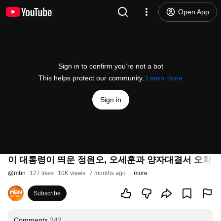
Open App
Sign in to confirm you’re not a bot
This helps protect our community.
Learn more
Sign in
이 대통령이 띄운 정원오, 오세훈과 양자대결서 오차범위 밖
@
mbn
127 likes
10K views
7 months ago
more
Subscribe
Comments
242