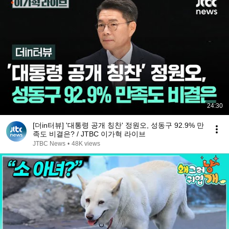
24:30
[더in터뷰] '대통령 공개 칭찬' 정원오, 성동구 92.9% 만
족도 비결은? / JTBC 이가혁 라이브
JTBC News
•
48K views