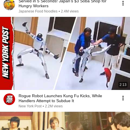
Served in 5 Seconds! Japan’s $3 Soba Shop for
Hungry Workers
Japanese Food Noodles
•
2.4M views
2:13
Rogue Robot Launches Kung Fu Kicks, While
Handlers Attempt to Subdue It
New York Post
•
2.2M views