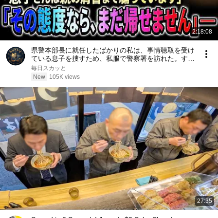
2:18:08
県警本部長に就任したばかりの私は、事情聴取を受け
ている息子を捜すため、私服で警察署を訪れた。する
と当直の警察官は「息子さんは親の肩書まで騙ってい
毎日スカッと
ます。その態度なら、まだ帰せません」と怒鳴った
New
105K views
――
27:35