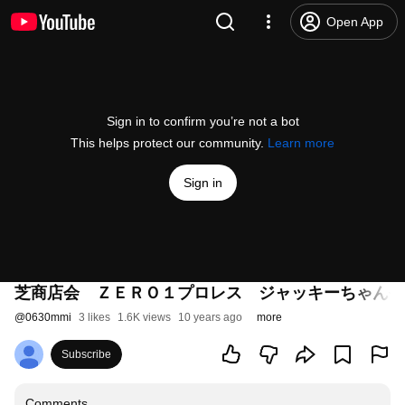
Open App
Sign in to confirm you’re not a bot
This helps protect our community.
Learn more
Sign in
芝商店会 ＺＥＲＯ１プロレス ジャッキーちゃん登
@
0630mmi
3 likes
1.6K views
10 years ago
more
Subscribe
Comments