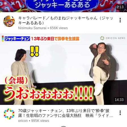
2:13
キャラパレード／ものまねジャッキーちゃん（ジャッ
キーあるある）
Nisimuku Samurai
•
656K views
14:33
70歳ジャッキー・チェン、13年ぶり来日で“酔拳”披
露！生歌唱のファンサに会場大熱狂 映画『ライド・
オン』ジャッキー・チェン来日舞台挨拶
oricon
•
995K views