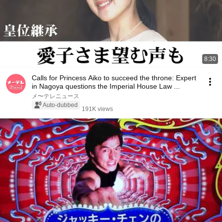
8:30
Calls for Princess Aiko to succeed the throne: Expert
in Nagoya questions the Imperial House Law ...
メ〜テレニュース
Auto-dubbed
191K views