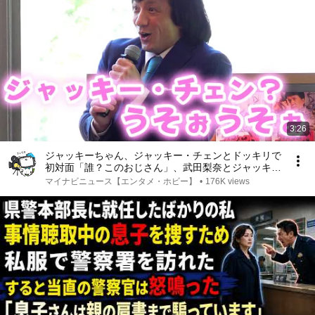
3:26
ジャッキーちゃん、ジャッキー・チェンとドッキリで
初対面「誰？このおじさん」、武田梨奈とジャッキー
愛爆発させる 『プロジェクトV』公開直前「私たち
マイナビニュース【エンタメ・ホビー】
•
176K views
の大好きなジャッキー・チェン 集大成トーク」イベ
ント