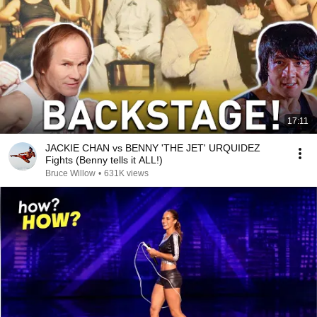
17:11
JACKIE CHAN vs BENNY 'THE JET' URQUIDEZ
Fights (Benny tells it ALL!)
Bruce Willow
•
631K views