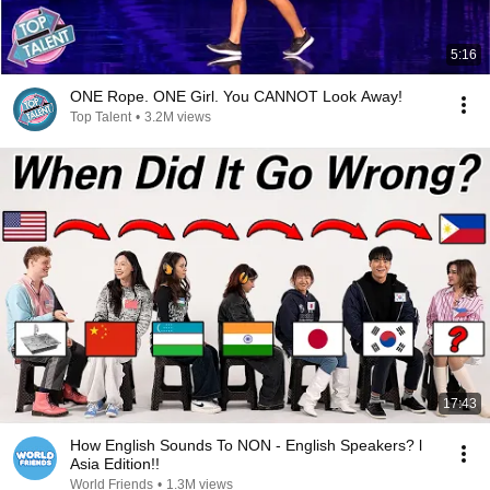
5:16
ONE Rope. ONE Girl. You CANNOT Look Away!
Top Talent
•
3.2M views
17:43
How English Sounds To NON - English Speakers? l
Asia Edition!!
World Friends
•
1.3M views