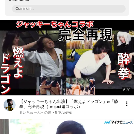
Comment...
6:20
【ジャッキーちゃん出演】「燃えよドラゴン」&「酔
拳」完全再現（project遊コラボ）
るいちゅーぶへの道
•
87K views