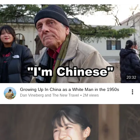
20:32
Growing Up In China as a White Man in the 1950s
Dan Vineberg and The New Travel
•
2M views