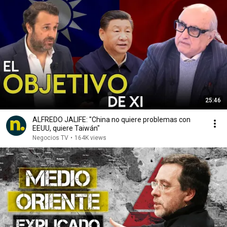
25:46
ALFREDO JALIFE: "China no quiere problemas con
EEUU, quiere Taiwán"
Negocios TV
•
164K views