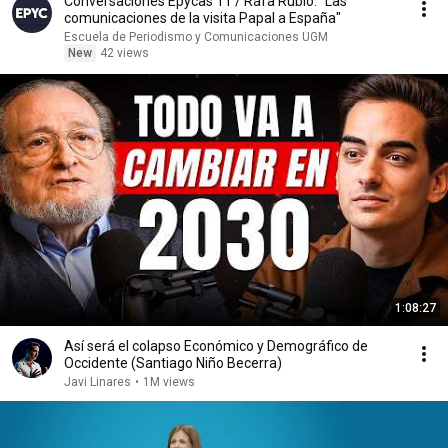
Conversaciones Epycas 11 / Rafa Rubio: "Las
comunicaciones de la visita Papal a España"
Escuela de Periodismo y Comunicaciones UGM
New
42 views
1:08:27
Así será el colapso Económico y Demográfico de
Occidente (Santiago Niño Becerra)
Javi Linares
•
1M views