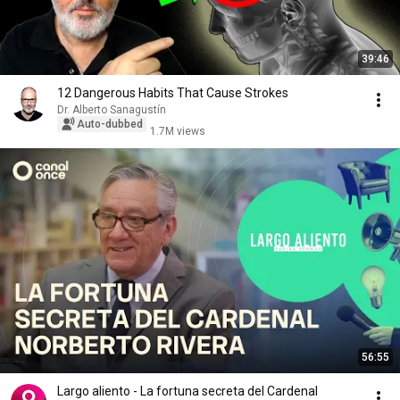
39:46
12 Dangerous Habits That Cause Strokes
Dr. Alberto Sanagustín
Auto-dubbed
1.7M views
56:55
Largo aliento - La fortuna secreta del Cardenal