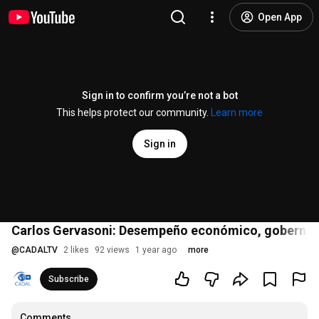
Open App
Sign in to confirm you’re not a bot
This helps protect our community.
Learn more
Sign in
Carlos Gervasoni: Desempeño económico, gobernabi
@
CADALTV
2 likes
92 views
1 year ago
more
Subscribe
Comments