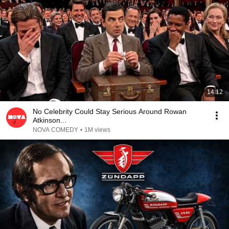
14:12
No Celebrity Could Stay Serious Around Rowan
Atkinson...
NOVA COMEDY
•
1M views