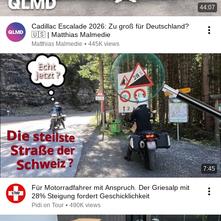
44:07
Cadillac Escalade 2026: Zu groß für Deutschland?
🇺🇸 | Matthias Malmedie
Matthias Malmedie
•
445K views
7:45
Für Motorradfahrer mit Anspruch. Der Griesalp mit
28% Steigung fordert Geschicklichkeit
Pidi on Tour
•
490K views