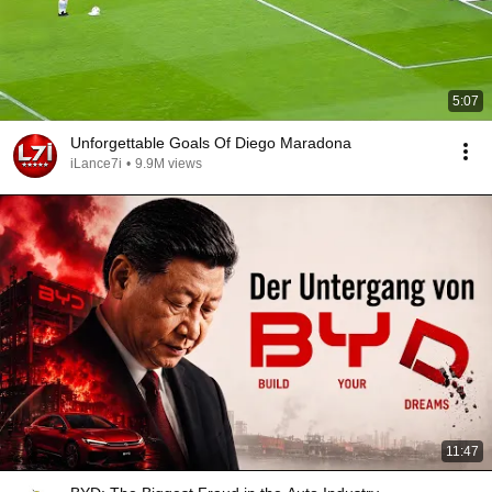
5:07
Unforgettable Goals Of Diego Maradona
iLance7i
•
9.9M views
11:47