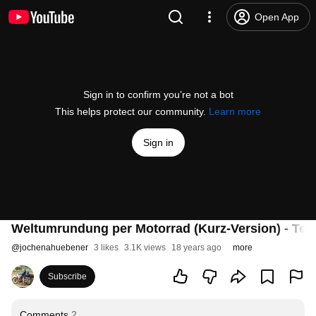
Open App
Sign in to confirm you’re not a bot
This helps protect our community.
Learn more
Sign in
Weltumrundung per Motorrad (Kurz-Version) - Teil
@
jochenahuebener
3 likes
3.1K views
18 years ago
more
Subscribe
Comments
2