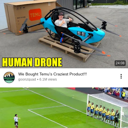
24:08
We Bought Temu's Craziest Product!!!
goonzquad
•
6.1M views