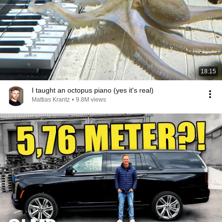
18:15
I taught an octopus piano (yes it's real)
Mattias Krantz
•
9.8M views