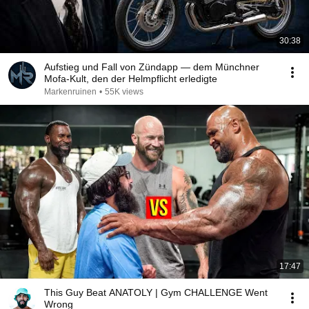
30:38
Aufstieg und Fall von Zündapp — dem Münchner
Mofa-Kult, den der Helmpflicht erledigte
Markenruinen
•
55K views
17:47
This Guy Beat ANATOLY | Gym CHALLENGE Went
Wrong