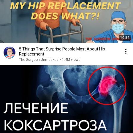
10:52
5 Things That Surprise People Most About Hip
Replacement
The Surgeon Unmasked
•
1.4M views