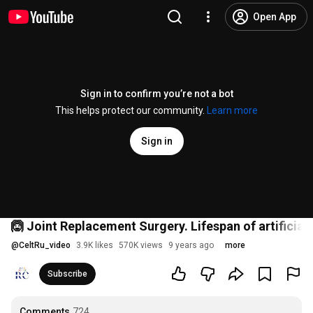
Open App
Sign in to confirm you’re not a bot
This helps protect our community.
Learn more
Sign in
🙆 Joint Replacement Surgery. Lifespan of artificial 
@
CeltRu_video
3.9K likes
570K views
9 years ago
more
Subscribe
Comments
724