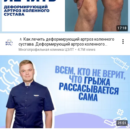
17:18
🚶 Как лечить деформирующий артроз коленного
сустава. Деформирующий артроз коленного
сустава. 12+
Многопрофильная клиника ЦЭЛТ
•
4.7M views
25:01