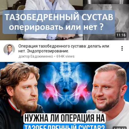
11:16
Операция тазобедренного сустава: делать или
нет. Эндопротезирование.
доктор Евдокименко
•
694K views