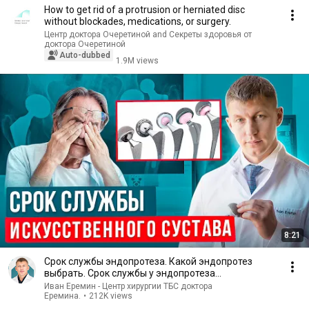
How to get rid of a protrusion or herniated disc
without blockades, medications, or surgery.
Центр доктора Очеретиной and Секреты здоровья от
доктора Очеретиной
Auto-dubbed
1.9M views
8:21
Срок службы эндопротеза. Какой эндопротез
выбрать. Срок службы у эндопротеза
тазобедренного сустава.
Иван Еремин - Центр хирургии ТБС доктора
Еремина.
•
212K views