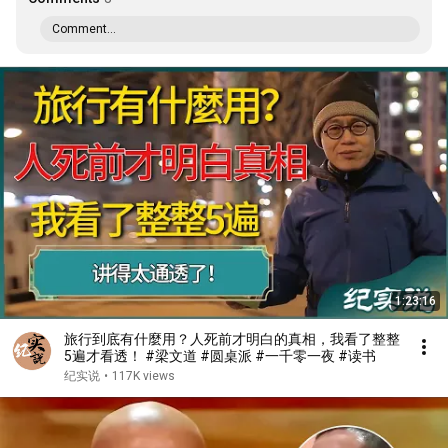
Comment...
1:23:16
旅行到底有什麼用？人死前才明白的真相，我看了整整
5遍才看透！ #梁文道 #圆桌派 #一千零一夜 #读书
纪实说
•
117K views