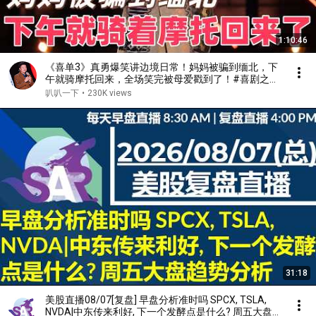
1:10:46
《喜单3》真勇爆笑讲边境日常！妈妈被骗到缅北，下
午就骑摩托回来，全场笑完被母爱戳到了！#喜剧之王
单口季 #脱口秀 #搞笑 #喜剧 #funny #综艺
叭叭一下
•
230K views
31:18
美股直播08/07[复盘] 早盘分析准时吗 SPCX, TSLA,
NVDA|中东传来利好, 下一个发酵点是什么? 周五大盘趋