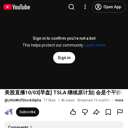
Open App
Sign in to confirm you’re not a bot
This helps protect our community.
Learn more
Sign in
美股直播10/03[早盘] TSLA 继续原计划| 会是个
@
LittleWolfStockAlpha
77 likes
1.4K views
Streamed 10 months ago
more
Subscribe
Comments
3