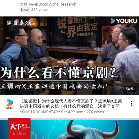
势分析
美股小头狼Stock Alpha Research
New
339 views
54:51
【圆桌派】为什么现代人看不懂京剧了？王珮瑜x王蒙
讲透中国戏曲的玄机：有什么样的观众，决定了文艺作
品能走多远！| 圆桌派 第三季 | 优酷纪实人文 YOUKU
YOUKU DOCUMENTARY-Get APP now
•
27K views
DOCUMENTARY