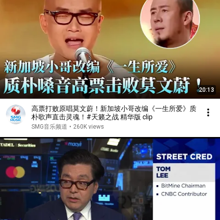
20:13
高票打败原唱莫文蔚！新加坡小哥改编《一生所爱》质
朴歌声直击灵魂！#天籁之战 精华版 clip
SMG音乐频道
•
260K views