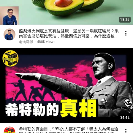
18:25
酪梨爆火到底是真有益健康，還是另一場瘋狂騙局？果
肉富含脂肪堪比黃油，熱量四倍於可樂，為什麼還被營
養學家推崇？【老肉雜談】#水果 #知識 #美食 #健康
老肉雜談
•
488K views
#科普
34:42
希特勒的真面目，99%的人都不了解！猶太人為何被迫