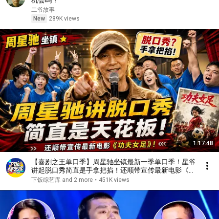
机会吗？
二爷故事
New
289K views
1:17:48
【喜剧之王单口季】周星驰坐镇最新一季单口季！星爷
讲起脱口秀简直是手拿把掐！还顺带宣传最新电影《功
夫女足》！#周星驰 #搞笑
下饭综艺库 and 2 more
•
451K views