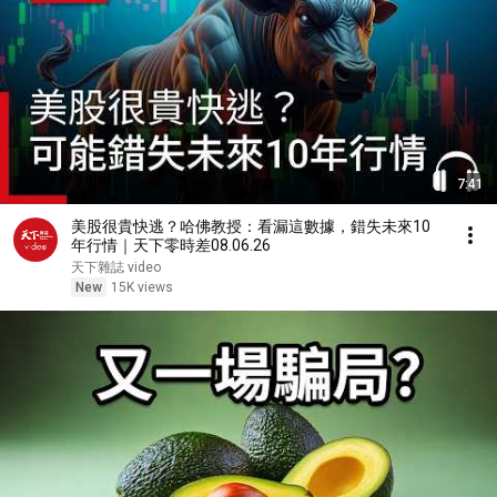
7:41
美股很貴快逃？哈佛教授：看漏這數據，錯失未來10
年行情｜天下零時差08.06.26
天下雜誌 video
New
15K views