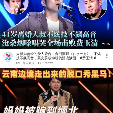
21:35
大叔为曾经的爱人登台，含泪演唱《在水一方》，不炫
技不飙高音，莫文蔚杨坤听的泪流满面！#费玉清 #任
柏儒 #天籁之战1 精华版 clip
SMG音乐频道
•
197K views