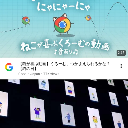
2:48
【猫が喜ぶ動画】くろーむ、つかまえられるかな？
【猫の日】
Google Japan
•
77K views