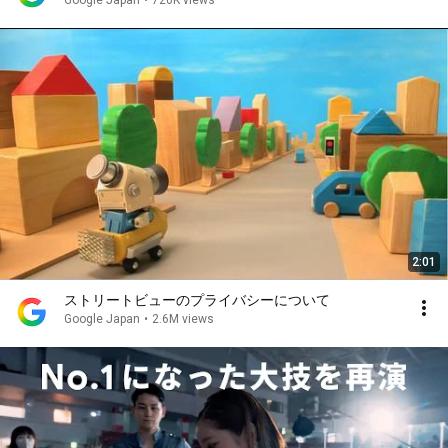
Google Japan
•
720K views
2:01
ストリートビューのプライバシーについて
Google Japan
•
2.6M views