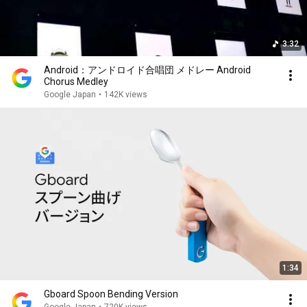
3:32
Android：アンドロイド合唱団 メドレー Android
Chorus Medley
Google Japan
•
142K views
1:34
Gboard Spoon Bending Version