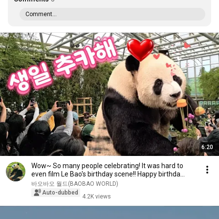
Comment...
6:20
Wow~ So many people celebrating! It was hard to
even film Le Bao's birthday scene!! Happy birthda...
바오바오 월드(BAOBAO WORLD)
Auto-dubbed
4.2K views