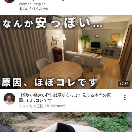
basketball
Women Hooping
New
841K views
17:58
【9割が勘違い!?】部屋が安っぽく見える本当の原
因、ほぼコレです
インテリア王国
•
515K views