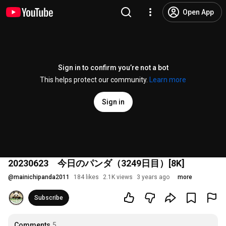
Open App
Sign in to confirm you’re not a bot
This helps protect our community.
Learn more
Sign in
20230623 今日のパンダ（3249日目）[8K]
@
mainichipanda2011
184 likes
2.1K views
3 years ago
more
Subscribe
Comments
5