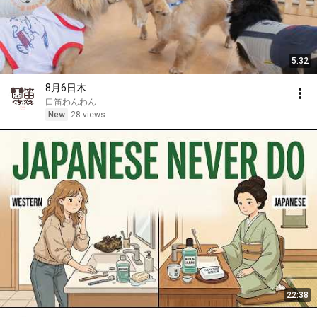
5:32
8月6日木
口笛わんわん
New
28 views
22:38