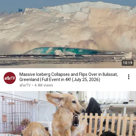
10:19
Massive Iceberg Collapses and Flips Over in Ilulissat,
Greenland | Full Event in 4K! (July 25, 2026)
afarTV
•
4.4M views