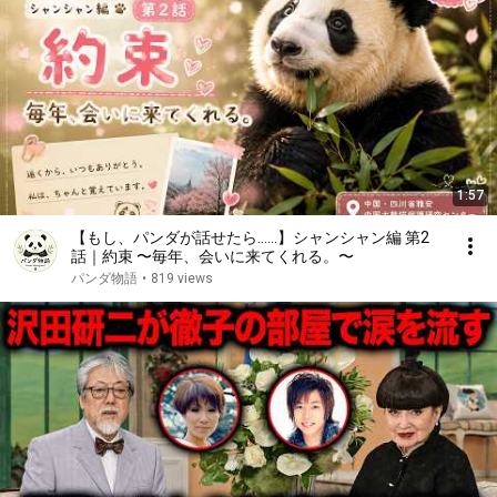
1:57
【もし、パンダが話せたら……】シャンシャン編 第2
話｜約束 〜毎年、会いに来てくれる。〜
パンダ物語
•
819 views