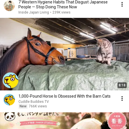
7 Western Hygiene Habits That Disgust Japanese
People — Stop Doing These Now
Inside Japan Living
•
239K views
8:18
1,000-Pound Horse Is Obsessed With the Barn Cats
Cuddle Buddies TV
New
766K views