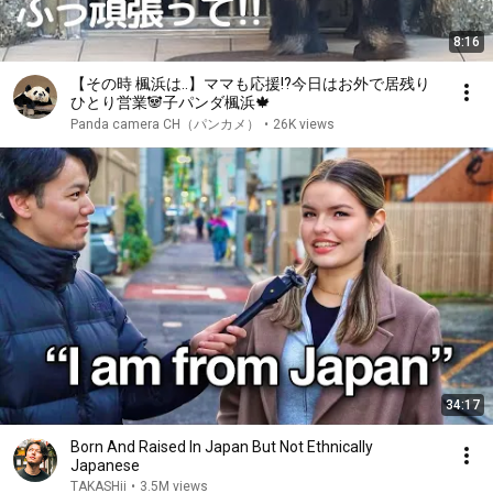
8:16
【その時 楓浜は..】ママも応援!?今日はお外で居残り
ひとり営業🐼子パンダ楓浜🍁
Panda camera CH（パンカメ）
•
26K views
34:17
Born And Raised In Japan But Not Ethnically
Japanese
TAKASHii
•
3.5M views