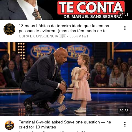
24:51
13 maus hábitos da terceira idade que fazem as
pessoas te evitarem (mas elas têm medo de te
dizer)
CURA E CONSCIÊNCIA 🇧🇷
•
366K views
29:23
Terminal 6-yr-old asked Steve one question — he
cried for 10 minutes