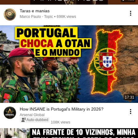
Taras e manias
Marco Paulo - Topic
•
698K views
17:31
How INSANE is Portugal's Military in 2026?
Arsenal Global
Auto-dubbed
108K views