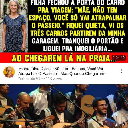
1:04:40
Minha Filha Disse: "Não Tem Espaço, Você Vai
Atrapalhar O Passeio", Mas Quando Chegaram...
Relatos da Vó
•
419K views