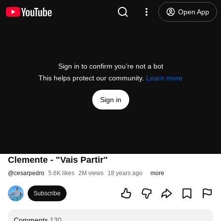
Open App
Sign in to confirm you’re not a bot
This helps protect our community.
Learn more
Sign in
Clemente - "Vais Partir"
@
cesarpedro
5.6K likes
2M views
18 years ago
more
Subscribe
Comments
130