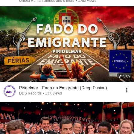
Untold Human Stories and 6 more
•
1.4M views
5:09
Piridelmar - Fado do Emigrante (Deep Fusion)
DDS Records
•
13K views