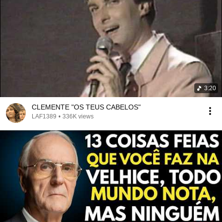
3:20
CLEMENTE "OS TEUS CABELOS"
LAF1389
•
336K views