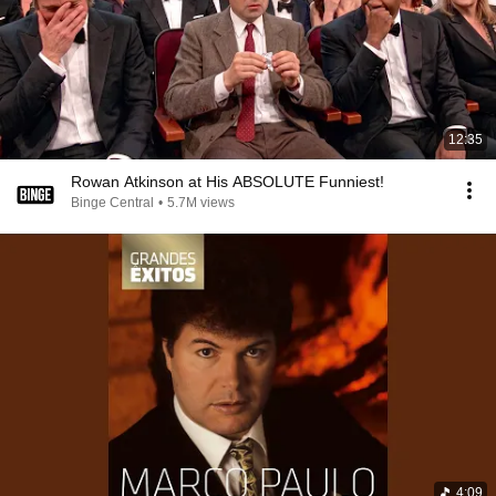
12:35
Rowan Atkinson at His ABSOLUTE Funniest!
Binge Central
•
5.7M views
4:09