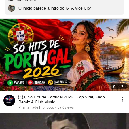
O início parece a intro do GTA Vice City
59:18
🇵🇹 Só Hits de Portugal 2026 | Pop Viral, Fado
Remix & Club Music
Prisma Fade Hipnótico
•
37K views