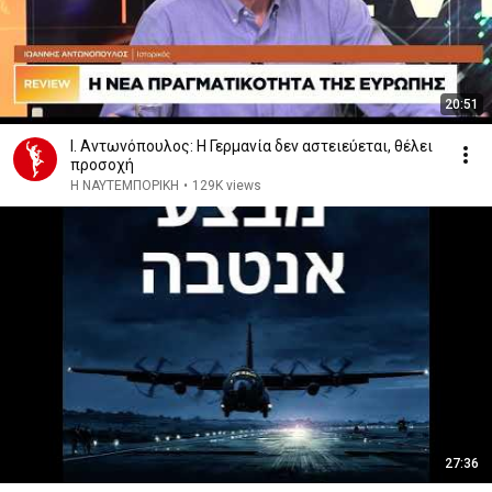
20:51
Ι. Αντωνόπουλος: Η Γερμανία δεν αστειεύεται, θέλει
προσοχή
Η ΝΑΥΤΕΜΠΟΡΙΚΗ
•
129K views
27:36