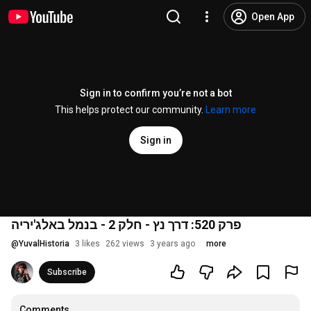
Open App
Sign in to confirm you’re not a bot
This helps protect our community.
Learn more
Sign in
פרק 520: דרך נץ - חלק 2 - בנמל באלג'יריה
@
YuvalHistoria
3 likes
262 views
3 years ago
more
Subscribe
Comments