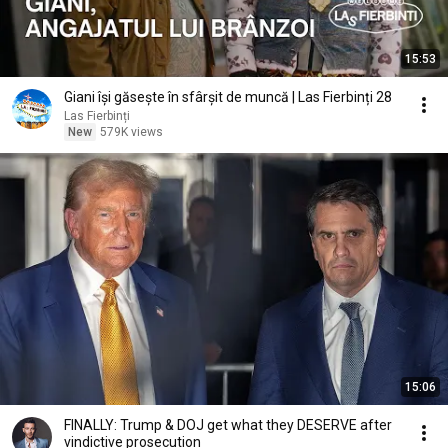
15:53
Giani își găsește în sfârșit de muncă | Las Fierbinți 28
Las Fierbinți
New
579K views
15:06
FINALLY: Trump & DOJ get what they DESERVE after
vindictive prosecution