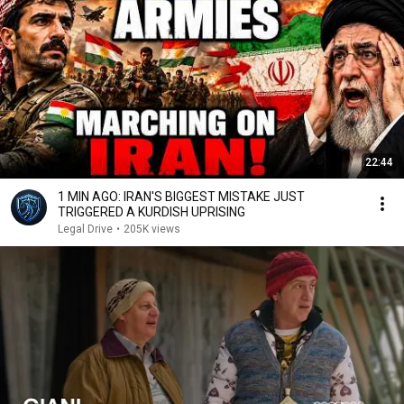
22:44
1 MIN AGO: IRAN'S BIGGEST MISTAKE JUST
TRIGGERED A KURDISH UPRISING
Legal Drive
•
205K views