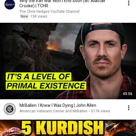
Why the Iran War Won’t End Soon (w/ Alastair
Crooke) | TCHR
The Chris Hedges YouTube Channel
New
15K views
45:56
MrBallen: I Knew I Was Dying | John Allen
American Veterans Center and MrBallen
•
517K views