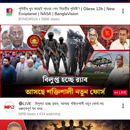
পৃথিবীর খুব কাছেই পাওয়া গেল ‘দ্বিতীয় পৃথিবী’! | Gliese 12b | New
Exoplanet | NASA | BanglaVision
BVNEWS24
•
596K views
LIVE
🔴LIVE : বিলুপ্ত হচ্ছে র‌্যাব, আসছে শক্তিশালী নতুন ফোর্স-সহ
গুরুত্বপূর্ণ সব খবর....
NPB News
•
434 watching