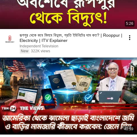
5:26
রূপপুর থেকে কবে মিলবে বিদ্যুৎ, প্রতি ইউনিটের দাম কত? | Rooppur |
Electricity | ITV Explainer
Independent Television
New
322K views
40:59