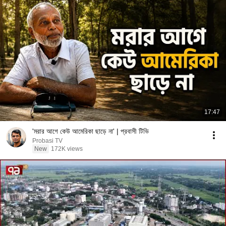
17:47
'মরার আগে কেউ আমেরিকা ছাড়ে না' | প্রবাসী টিভি
Probasi TV
New
172K views