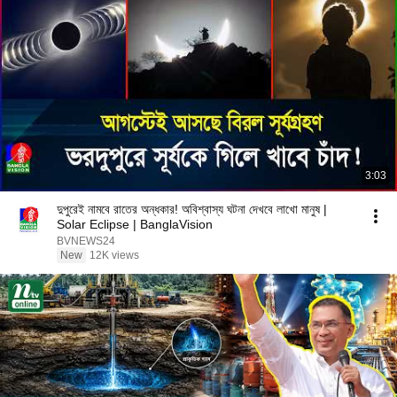
3:03
দুপুরেই নামবে রাতের অন্ধকার! অবিশ্বাস্য ঘটনা দেখবে লাখো মানুষ |
Solar Eclipse | BanglaVision
BVNEWS24
New
12K views