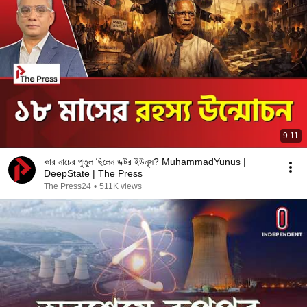
9:11
কার নাচের পুতুল ছিলেন ডক্টর ইউনূস? MuhammadYunus |
DeepState | The Press
The Press24
•
511K views