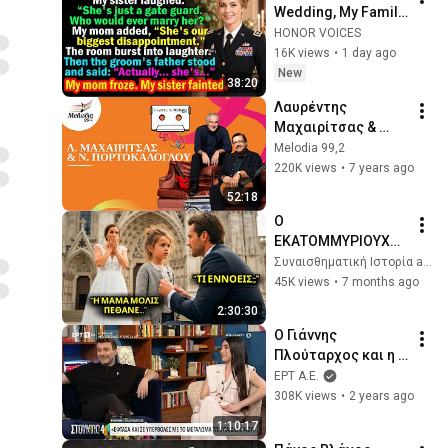
Wedding, My Family 
Mocked Me—Then 
HONOR VOICES
the Groom's Father 
16K views
•
1 day ago
Said, "Actually... 
New
38:20
She's..."
Λαυρέντης 
Μαχαιρίτσας & 
Νίκος 
Melodia 99,2
Πορτοκάλογλου | 
220K views
•
7 years ago
Οι Κασέτες του 
52:18
Μελωδία | 
Ο 
Μελωδία 99.2
ΕΚΑΤΟΜΜΥΡΙΟΥΧΟΣ 
ΗΤΑΝ ΕΤΟΙΜΟΣ ΝΑ 
Συναισθηματική Ιστορία and 4 more
ΠΕΙ «ΝΑΙ» ΚΑΙ ΝΑ 
45K views
•
7 months ago
ΠΑΝΤΡΕΥΤΕΙ — ΕΝΑ 
2:30:30
ΚΟΡΙΤΣΙ ΨΙΘΥΡΙΖΕΙ: 
Ο Γιάννης 
«ΘΑ ΣΕ
Πλούταρχος και η 
κόρη του Κατερίνα 
ΕΡΤ Α.Ε.
στο «Στούντιο 4» | 
308K views
•
2 years ago
19/3/24 | ΕΡΤ
1:10:17