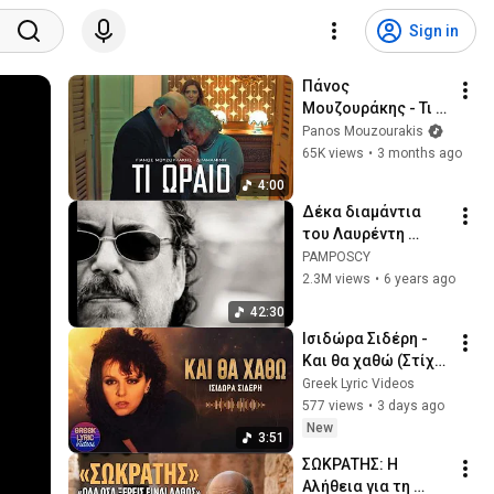
Sign in
Πάνος 
Μουζουράκης - Τι 
Ωραίο (Official 
Panos Mouzourakis
Music Video)
65K views
•
3 months ago
4:00
Δέκα διαμάντια 
του Λαυρέντη 
Μαχαιρίτσα
PAMPOSCY
2.3M views
•
6 years ago
42:30
Ισιδώρα Σιδέρη - 
Και θα χαθώ (Στίχοι 
- Lyrics) | Greek 
Greek Lyric Videos
Lyric Videos
577 views
•
3 days ago
New
3:51
ΣΩΚΡΑΤΗΣ: Η 
Αλήθεια για τη 