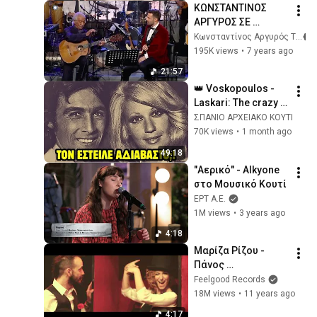
ΚΩΝΣΤΑΝΤΙΝΟΣ 
ΑΡΓΥΡΟΣ ΣΕ 
ΤΡΑΓΟΥΔΙΑ ΤΟΥ 
Κωνσταντίνος Αργυρός Tv
ΚΩΣΤΑ ΧΑΤΖΗ || 
195K views
•
7 years ago
ΣΤΗΝ ΥΓΕΙΑ ΜΑΣ ΡΕ 
21:57
ΠΑΙΔΙΑ 31.12.18 
👑 Voskopoulos - 
ΣΚΑΙ
Laskari: The crazy 
Obsession, the Rise 
ΣΠΑΝΙΟ ΑΡΧΕΙΑΚΟ ΚΟΥΤΙ
& Infidelities! | Ep5
70K views
•
1 month ago
49:18
"Αερικό" - Alkyone 
στο Μουσικό Κουτί
ΕΡΤ Α.Ε.
1M views
•
3 years ago
4:18
Μαρίζα Ρίζου - 
Πάνος 
Μουζουράκης - 
Feelgood Records
Γιάννης 
18M views
•
11 years ago
Χριστοδουλόπουλο
4:17