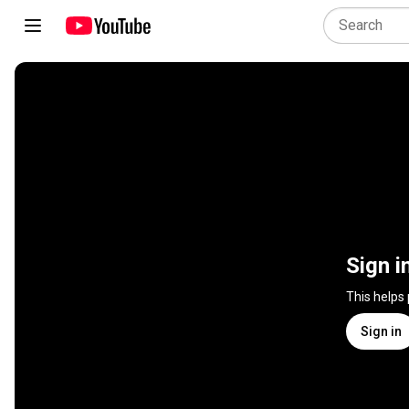
Sign i
This helps
Sign in