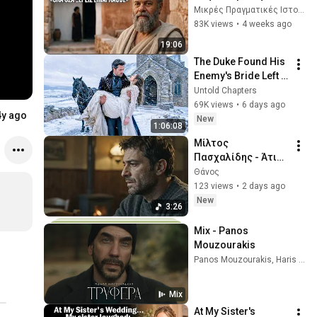
«Χειρότερη Σύζυγο 
Μικρές Πραγματικές Ιστορίες
της Ιστορίας» και 
83K views
•
4 weeks ago
τον Θάνατο που 
19:06
Διάλεξε Μόνος του
The Duke Found His 
Enemy's Bride Left 
in the Cold — And He 
Untold Chapters
Made a Choice No 
69K views
•
6 days ago
4y ago
One Expected
New
1:06:08
Μίλτος 
Πασχαλίδης - Άτιμο 
πράγμα η τιμή 
Θάνος
(Σασμός) 
123 views
•
2 days ago
"FHD+Lyrics GR/EN"
New
3:26
Mix - Panos 
Mouzourakis
Panos Mouzourakis, Haris & Panos Katsimihas, Μαρίνα Σπανού, and more
Mix
At My Sister's 