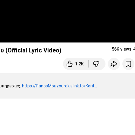
(Official Lyric Video)
56K views
1.2K
υπηρεσίες: 
https://PanosMouzourakis.lnk.to/Korit...