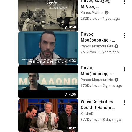
Πάνος Βλάχος, 
Μίλτος 
Πασχαλίδης - 
Panos Vlahos
Πυξίδα - Official 
232K views
•
1 year ago
Audio Release
3:58
Πάνος 
Μουζουράκης - 
Μπερδεμένος 
Panos Mouzourakis
(Official Music 
2M views
•
5 years ago
Video)
4:03
Πάνος 
Μουζουράκης - 
Μεγαλώνω (Official 
Panos Mouzourakis
Music Video)
670K views
•
2 years ago
4:05
When Celebrities 
Couldn't Handle 
Clint Eastwood 
KindreD
ZERO Filter!
877K views
•
8 days ago
10:32