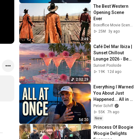
Черниговская
The Best Western 
Opening Scene 
Ever
Boxoffice Movie Scenes
25M
3y ago
3:49
Café Del Mar Ibiza | 
Sunset Chillout 
Lounge 2026 - Best 
Relaxing Tropical 
Sunset Poolside
Chillout Music &
19K
12d ago
2:02:29
Everything I Warned 
You About Just 
Happened... All in 
One Week
Peter Schiff
55K
7h ago
New
54:20
Princess Of Boogie 
Woogie Delights 