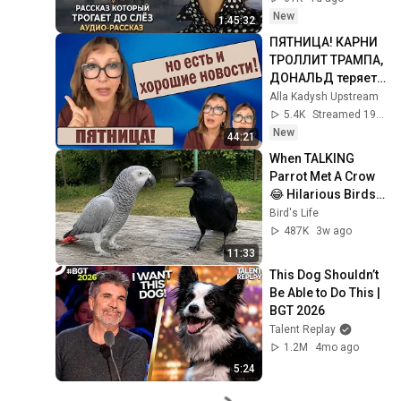
история ｜ 
New
1:45:32
Аудиорассказ
ПЯТНИЦА! КАРНИ 
ТРОЛЛИТ ТРАМПА, 
ДОНАЛЬД теряет 
ПОДДЕРЖКУ и 
Alla Kadysh Upstream
СВЯЗЬ с 
5.4K
Streamed 19h ago
РЕАЛЬНОСТЬЮ? 
New
44:21
№30, Август 7, 2026
When TALKING 
Parrot Met A Crow 
😂 Hilarious Birds 
Video
Bird's Life
487K
3w ago
11:33
This Dog Shouldn’t 
Be Able to Do This | 
BGT 2026
Talent Replay
1.2M
4mo ago
5:24