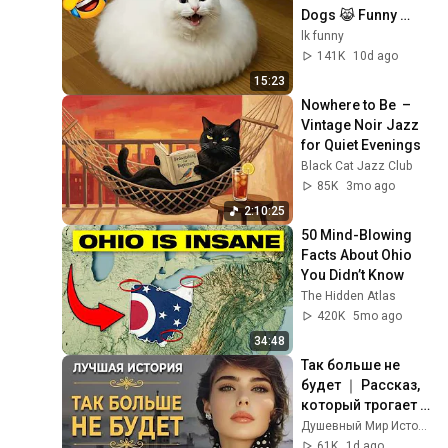
Dogs 😹 Funny 
Animals 2026
lk funny
141K
10d ago
15:23
Nowhere to Be  – 
Vintage Noir Jazz 
for Quiet Evenings
Black Cat Jazz Club
85K
3mo ago
2:10:25
50 Mind-Blowing 
Facts About Ohio 
You Didn’t Know
The Hidden Atlas
420K
5mo ago
34:48
Так больше не 
будет ｜ Рассказ, 
который трогает 
до глубины души. 
Душевный Мир Историй
Очень сильная 
61K
1d ago