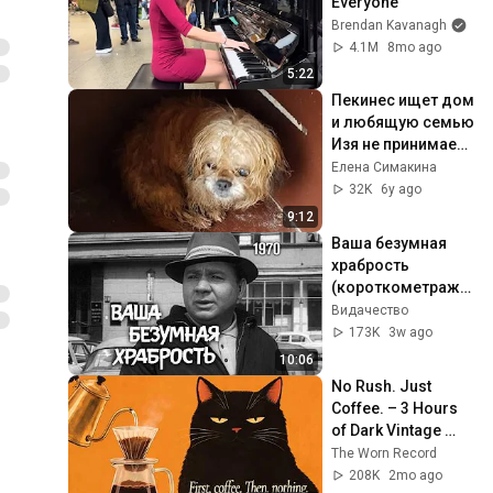
Everyone
Brendan Kavanagh
4.1M
8mo ago
5:22
Пекинес ищет дом 
и любящую семью 
Изя не принимает 
соседа
Елена Симакина
32K
6y ago
9:12
Ваша безумная 
храбрость 
(короткометражн
ый фильм, 1970)
Видачество
173K
3w ago
10:06
No Rush. Just 
Coffee. – 3 Hours 
of Dark Vintage 
Noir Jazz for Slow 
The Worn Record
Mornings & Quiet 
208K
2mo ago