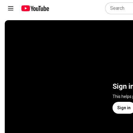
Sign i
This helps
Sign in