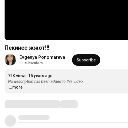
Пекинес жжот!!!
Evgenya Ponomareva
Subscribe
33 subscribers
72K views
15 years ago
No description has been added to this video.
...more
Comments