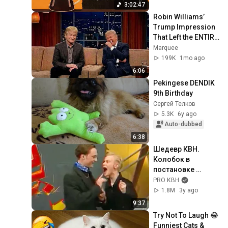
Starts
3:02:47
Robin Williams’ 
Trump Impression 
That Left the ENTIRE 
AUDIENCE 
Marquee
Stunned...
199K
1mo ago
6:06
Pekingese DENDIK 
9th Birthday
Сергей Телков
5.3K
6y ago
Auto-dubbed
6:38
Шедевр КВН. 
Колобок в 
постановке 
Виктюка - Сборная 
PRO КВН
Питера
1.8M
3y ago
9:37
Try Not To Laugh 😂 
Funniest Cats & 