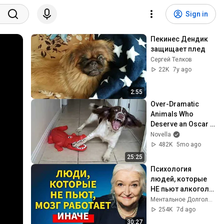
Sign in
Пекинес Дендик 
защищает плед
Сергей Телков
22K
7y ago
2:55
Over-Dramatic 
Animals Who 
Deserve an Oscar 
😂 Funniest Animal 
Novella
Videos 2026
482K
5mo ago
25:25
Психология 
людей, которые 
НЕ пьют алкоголь 
(согласно 
Ментальное Долголетие and 2 more
нейронауке) | 
254K
7d ago
Татьяна 
30:27