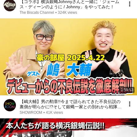
【コラボ】横浜銀蝿Johnnyさんと一緒に「ジェーム
ス・ディーンのように / Johnny」をやってみた！
The Biscats Channel
•
324K views
1:59:53
【嶋大輔】男の勲章!!今まで語られてきた不良伝説の
裏側が明らかに!?そして銀蝿一家との別れから戦隊シ
リーズの裏話など盛り沢山!!
SHOWROOM
•
41K views