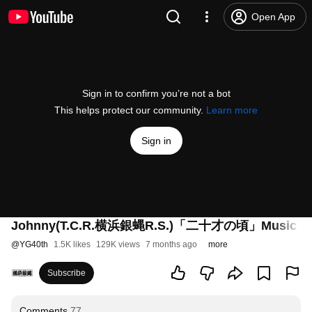
Open App
Sign in to confirm you’re not a bot
This helps protect our community.
Learn more
Sign in
Johnny(T.C.R.横浜銀蝿R.S.)「二十才の頃」Music Vi
@
YG40th
1.5K likes
129K views
7 months ago
more
Subscribe
Comments
77