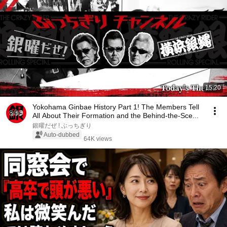
15:20
Yokohama Ginbae History Part 1! The Members Tell
All About Their Formation and the Behind-the-Sce...
銀曜だぜ ! ぶっちぎり
Auto-dubbed
64K views