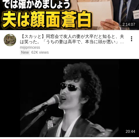
2:14:07
【スカッと】同窓会で友人の妻が大卒だと知ると、夫
は笑った。「うちの妻は高卒で、本当に頭が悪い」私
は微笑んだ。「では、どちらが愚かか確かめましょ
mijiprincess
う」――数分後、夫は顔面蒼白になった……。
New
62K views
20:44