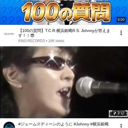
8:00
【100の質問】T.C.R.横浜銀蝿R.S. Johnnyが答えま
す！！😎
KING RECORDS
•
16K views
3:12
#ジェームスディーンのように #Johnny #横浜銀蝿