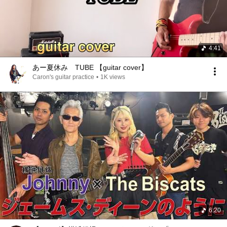
4:41
あー夏休み TUBE 【guitar cover】
Caron's guitar practice
•
1K views
6:20