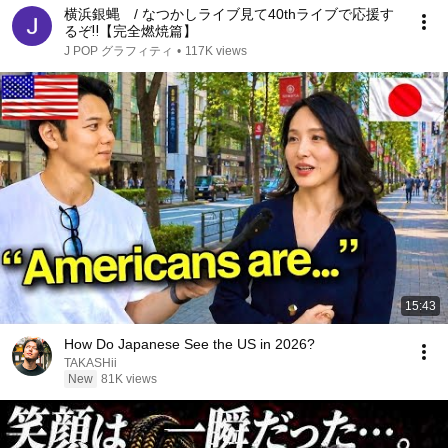
横浜銀蝿 / なつかしライブ見て40thライブで応援す
るぞ‼【完全燃焼篇】
J POP グラフィティ
•
117K views
15:43
How Do Japanese See the US in 2026?
TAKASHii
New
81K views