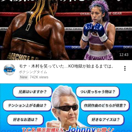
12:43
モナ・木村を笑っていた…KO地獄が始まるまでは。
ボクシングタイム
New
742K views