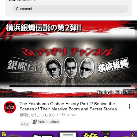
Comment...
15:12
The Yokohama Ginbae History Part 2! Behind the
Scenes of Their Massive Boom and Secret Stories
fr...
銀曜だぜ ! ぶっちぎり
•
13K views
Auto-dubbed
New