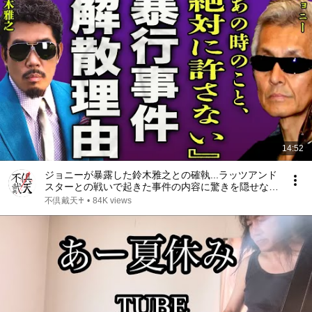
14:52
ジョニーが暴露した鈴木雅之との確執...ラッツアンド
スターとの戦いで起きた事件の内容に驚きを隠せな
い...！『あの時のこと絶対許さない』横浜銀蝿が解散
不倶戴天♰
•
84K views
した真相...現在の意外な職業に言葉を失う...！