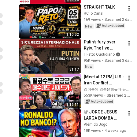
STRAIGHT TALK
RCI o Canal
169 views
•
Streamed 2 days ago
Auto-dubbed
New
1:10:52
Putin's fury over 
Kyiv. The live 
broadcast with 
Il Fatto Quotidiano
Alessandro Orsini
95K views
•
Streamed 3 days ago
New
31:17
[Meet at 12 PM] U.S.-
Iran Conflict 
Reignited🫨 How 
김어준의 겸손은힘들다 뉴스공장
Will Surging Oil 
553K views
•
Streamed 2 weeks ago
Prices Shake Our 
Auto-dubbed
1:16:11
Stock Market....
🚨 JORGE JESUS 
LARGA BOMBA 
SOBRE RONALDO!
Além do Jogo
10K views
•
4 weeks ago