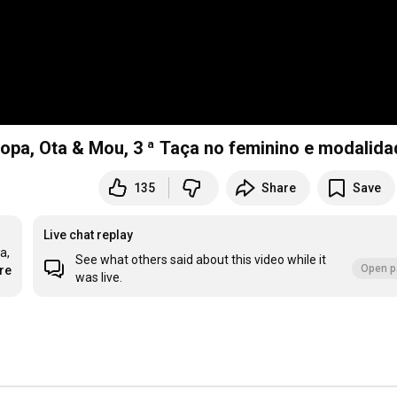
, fim da Liga, regresso L. Europa, Ota & Mou, 3 ª Taça no f
135
Share
Save
Live chat replay
, 
See what others said about this video while it
Open p
re
was live.