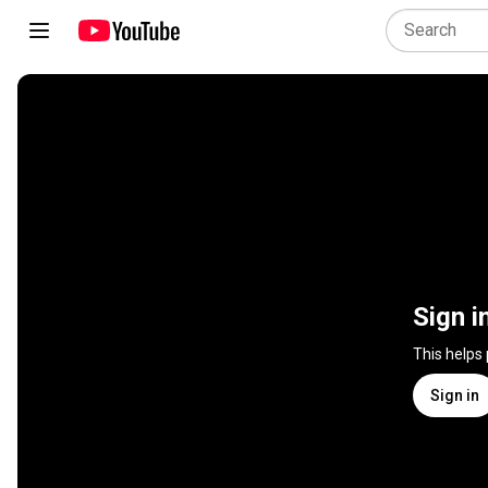
Sign i
This helps
Sign in