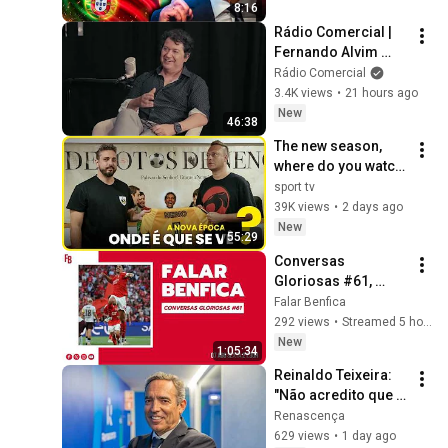
8:16
Rádio Comercial | 
Fernando Alvim 
esta semana no 
Rádio Comercial
episódio do 
3.4K views
•
21 hours ago
podcast "O Meu 
New
46:38
Clube é o Maior"
The new season, 
where do you watch 
it? w/ @BataguasD | 
sport tv
sport tv
39K views
•
2 days ago
New
55:29
Conversas 
Gloriosas #61, 
goleada por 6 ao 
Falar Benfica
Hearts, 1 º jogo da 
292 views
•
Streamed 5 hours ago
Liga e Mercado
New
1:05:34
Reinaldo Teixeira: 
"Não acredito que 
Pedro Proença 
Renascença
tenha interferido 
629 views
•
1 day ago