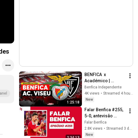
eminino e modalidades
BENFICA  x 
Académico | 
ANTEVISÃO J1
Benfica Independente
4K views
•
Streamed 4 hours ago
anel
New
1:25:18
Falar Benfica #255, 
5-0, antevisão 
Hearts, Liga e Ac. 
Falar Benfica
Viseu, o mercado.
2.8K views
•
Streamed 3 days ago
New
2:34:13