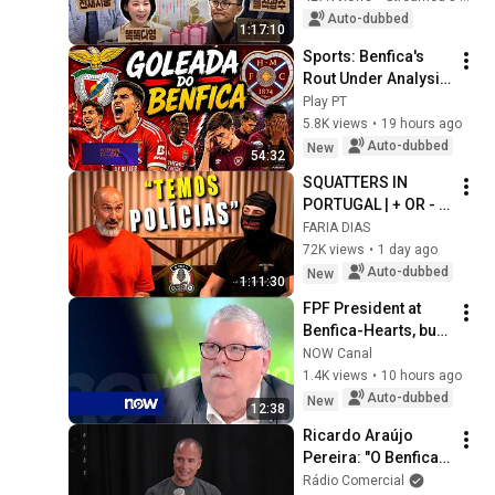
a rapidly chan...
Auto-dubbed
1:17:10
Sports: Benfica's 
Rout Under Analysis 
- 08/06/2026
Play PT
5.8K views
•
19 hours ago
Auto-dubbed
New
54:32
SQUATTERS IN 
PORTUGAL | + OR - 
PODCAST
FARIA DIAS
72K views
•
1 day ago
Auto-dubbed
New
1:11:30
FPF President at 
Benfica-Hearts, but 
far from Rui Costa: 
NOW Canal
"Pedro Proença 
1.4K views
•
10 hours ago
backed out"
Auto-dubbed
New
12:38
Ricardo Araújo 
Pereira: "O Benfica 
deu-me grandes 
Rádio Comercial