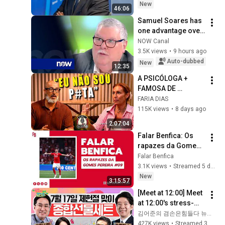
nos processos do 
New
46:06
Benfica"
Samuel Soares has 
one advantage over 
Trubin: his footwork
NOW Canal
3.5K views
•
9 hours ago
Auto-dubbed
New
12:35
A PSICÓLOGA + 
FAMOSA DE 
PORTUGAL | 
FARIA DIAS
PODCAST + OU -
115K views
•
8 days ago
2:07:04
Falar Benfica: Os 
rapazes da Gomes 
Pereira #09, 5-0, 
Falar Benfica
eliminatória Hearts, 
3.1K views
•
Streamed 5 days ago
Mercado e Proença
New
3:15:57
[Meet at 12:00] Meet 
at 12:00's stress-
relief set to comfort 
김어준의 겸손은힘들다 뉴스공장
national investors in 
427K views
•
Streamed 3 weeks ago