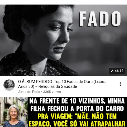
46:13
O ÁLBUM PERDIDO: Top 10 Fados de Ouro (Lisboa
Anos 50) – Relíquias da Saudade
Alma do Fado
•
336K views