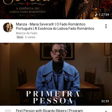
1:27:59
Mariza - Maria Severa🌸 | O Fado Romântico
Português | A Essência do Lisboa Fado Romántico
Mariza de Fado
New
5 views
32:33
First Person with Ricardo Ribeiro | Program