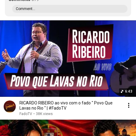
Comment...
6:43
RICARDO RIBEIRO ao vivo com o fado " Povo Que
Lavas no Rio " | #FadoTV
FadoTV
•
38K views