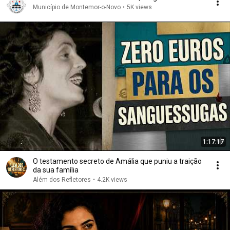
Município de Montemor-o-Novo
•
5K views
1:17:17
O testamento secreto de Amália que puniu a traição
da sua família
Além dos Refletores
•
4.2K views