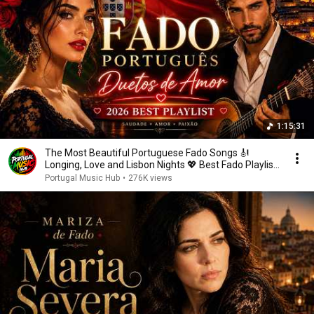
1:15:31
The Most Beautiful Portuguese Fado Songs 🎻
Longing, Love and Lisbon Nights 💖 Best Fado Playlist
2026
Portugal Music Hub
•
276K views