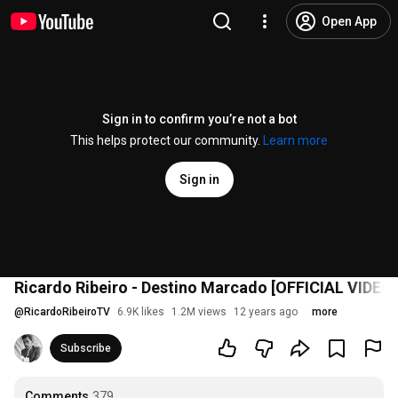
Open App
Sign in to confirm you’re not a bot
This helps protect our community.
Learn more
Sign in
Ricardo Ribeiro - Destino Marcado [OFFICIAL VIDEO]
@
RicardoRibeiroTV
6.9K likes
1.2M views
12 years ago
more
Subscribe
Comments
379