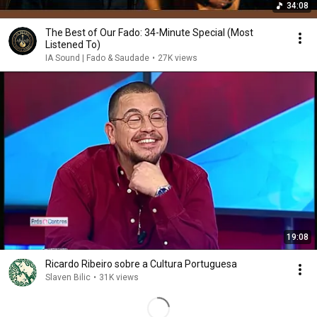
34:08
The Best of Our Fado: 34-Minute Special (Most
Listened To)
IA Sound | Fado & Saudade
•
27K views
19:08
Ricardo Ribeiro sobre a Cultura Portuguesa
Slaven Bilic
•
31K views