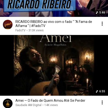
5:46
RICARDO RIBEIRO ao vivo com o fado " "A Fama de
Alfama " | #FadoTV
FadoTV
•
313K views
6:55
Amei — O Fado de Quem Amou Até Se Perder
Saudade AM Digital
•
14K views