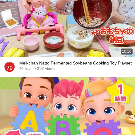
10:10
Mell-chan Natto Fermented Soybeans Cooking Toy Playset
70cleam
•
31M views