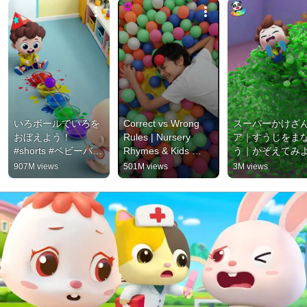
いろボールでいろを
Correct vs Wrong 
スーパーかけざ
おぼえよう！ 
Rules | Nursery 
ア｜すうじをま
#shorts #ベビーバス 
Rhymes & Kids 
う｜かぞえてみよ
#youtubeshorts
Songs | BachaBola 
#shorts #ベビー
907M views
501M views
3M views
#funnymoments 
#youtubeshorts
#usakids