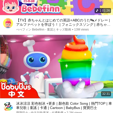
1:01:26
【TV】赤ちゃんとはじめての英語⭐️ABCのうた🔤メドレー |
アルファベットを学ぼう！ | フォニックスソング | 赤ちゃん
が喜ぶ知育 | べべフィン Bebefinn - 子どもの歌
べべフィン Bebefinn - 童謡とキッズ動画
•
13M views
32:31
冰冰涼涼 彩色刨冰 +更多 | 顏色歌 Color Song | 熱門TOP | 車
車兒歌 | 童謠 | 卡通 | Cartoon | BabyBus | 寶寶巴士
寶寶巴士 - 中文兒歌童謠 - 卡通動畫
•
2.2M views