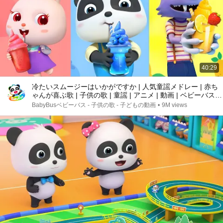
40:29
冷たいスムージーはいかがですか | 人気童謡メドレー | 赤ち
ゃんが喜ぶ歌 | 子供の歌 | 童謡 | アニメ | 動画 | ベビーバス|
BabyBus
BabyBusベビーバス - 子供の歌 - 子どもの動画
•
9M views