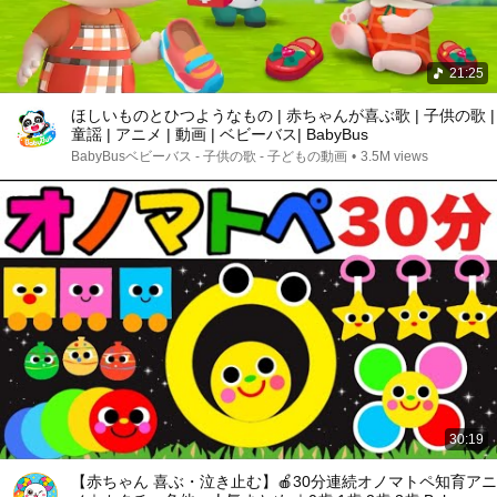
21:25
ほしいものとひつようなもの | 赤ちゃんが喜ぶ歌 | 子供の歌 |
童謡 | アニメ | 動画 | ベビーバス| BabyBus
BabyBusベビーバス - 子供の歌 - 子どもの動画
•
3.5M views
30:19
【赤ちゃん 喜ぶ・泣き止む】🍎30分連続オノマトペ知育アニ