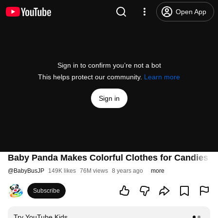
Open App
Sign in to confirm you’re not a bot
This helps protect our community.
Learn more
Sign in
Baby Panda Makes Colorful Clothes for Candies |
@
BabyBusJP
149K likes
76M views
8 years ago
more
Subscribe
Try YouTube Kids