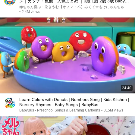
メ｜カタチ・色他 人気まとめ ｜0歳 1歳 2歳 3歳 Baby
Sensory（みてて☆もけにゃんちゅ）
赤ちゃん喜ぶ・泣きやむ【オノマトペ】みてて☆もけにゃんちゅ
•
2.4M views
24:40
Learn Colors with Donuts | Numbers Song | Kids Kitchen |
Nursery Rhymes | Baby Songs | BabyBus
BabyBus - Preschool Songs & Learning Cartoons
•
315M views