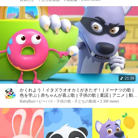
21:39
かくれよう！イタズラオオカミがきたぞ！ | ドーナツの歌 |
色を学ぶ | 赤ちゃんが喜ぶ歌 | 子供の歌 | 童謡 | アニメ | 動画
| ベビーバス| BabyBus
BabyBusベビーバス - 子供の歌 - 子どもの動画
•
2.3M views