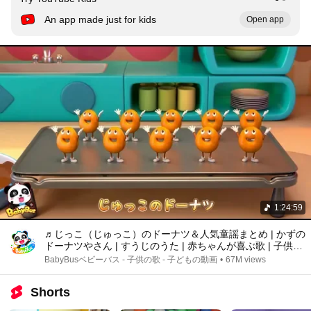
An app made just for kids
Open app
1:24:59
♬じっこ（じゅっこ）のドーナツ＆人気童謡まとめ | かずの
ドーナツやさん | すうじのうた | 赤ちゃんが喜ぶ歌 | 子供の
歌 | 童謡 | アニメ | 動画 | BabyBus
BabyBusベビーバス - 子供の歌 - 子どもの動画
•
67M views
Shorts