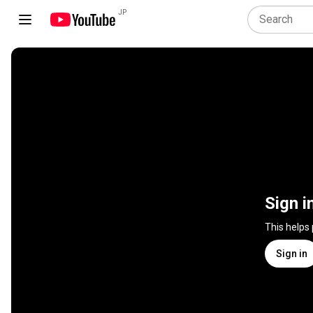
JP
Sign i
This helps
Sign in