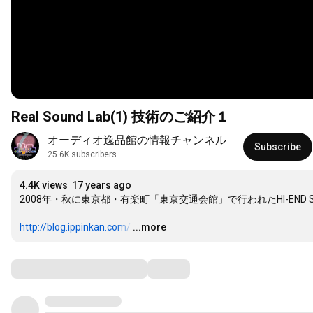
Real Sound Lab(1) 技術のご紹介１
オーディオ逸品館の情報チャンネル
Subscribe
25.6K subscribers
4.4K views
17 years ago
2008年・秋に東京都・有楽町「東京交通会館」で行われたHI-END S
http://blog.ippinkan.com/
…
...more
Comments