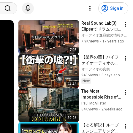
Sign in
Real Sound Lab(3) 
Elipsaでドラムソロ
を聞く
オーディオ逸品館の情報チャンネル
7.9K views
•
17 years ago
7:05
【業界の闇】ハイフ
ァイオーディオの嘘
を暴露！スペック表
オーディオの真実
の罠と高額ケーブル
940 views
•
3 days ago
詐欺の真実とは
New
24:48
The Most 
Impossible Rise of a 
City Ever: Columbus, 
Paul McAllister
Ohio
54K views
•
2 weeks ago
39:26
【ゆる解説】ループ
エンジニアリングっ