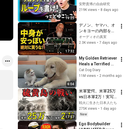
て何？ / なぜ第一線
安野貴博の自由研究
のエンジニアが「プ
219K views
•
8 days ago
ロンプトを書くな」
19:25
と言っているのか / 
デノン、ヤマハ、オ
"Human in the 
ンキヨーの内部を解
Loop"から"Human 
体したら判明したオ
オーディオの真実
on the Loop"へ
ーディオ業界の嘘！
2.3K views
•
7 days ago
技術者が絶対に買わ
17:32
ないレシーバーの実
My Golden Retriever 
態
Heals a Terrified 
Rescue Kitten in 
Cat Dog Diary
Just 3 Meetings!
11M views
•
2 months ago
6:04
米軍驚愕。米軍25万
vs日本軍2万！実写
映像で硫黄島の戦い
戦火に生きた日本人たち
を解説【戦史解説】
275K views
•
1 day ago
New
17:57
Ego Bodybuilder 