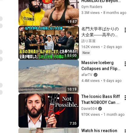
HUMILIATED Beyond 
Belief 🤯 |  Anatoly 
Gym Raiders
GYM PRANK
3.3M views
•
8 months ago
19:47
名門大学卒ばかりの
大企業――高卒の清
掃員が「私が通訳い
語り茶屋
たします」と財閥会
162K views
•
2 days ago
長に告げた瞬間、全
New
1:53:00
員が嘲笑した。しか
Massive Iceberg 
し5分後、その場は静
Collapses and Flips 
まり返った。#動エ
Over in Ilulissat, 
afarTV
ピソード#老後の物
Greenland | Full 
4.4M views
•
9 days ago
語 #家族の物語
Event in 4K! (July 25, 
10:19
2026)
The Iconic Bass Riff 
That NOBODY Can 
Play
Davie504
970K views
•
1 month ago
7:35
Watch his reaction 