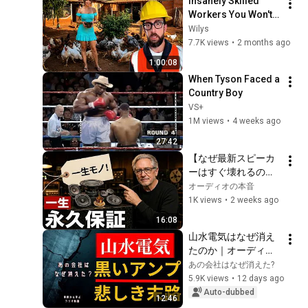
Insanely Skilled 
Workers You Won't 
Believe, Gone 
Wilys
Wrong | Part 09 
7.7K views
•
2 months ago
#construction 
1:00:08
#satisfying #smart
When Tyson Faced a 
Country Boy
VS+
1M views
•
4 weeks ago
27:42
【なぜ最新スピーカ
ーはすぐ壊れるの
か】オーディオ業界
オーディオの本音
の闇と一生使える真
1K views
•
2 weeks ago
のHi-Fi名機5選
16:08
山水電気はなぜ消え
たのか｜オーディオ
御三家・525億円の
あの会社はなぜ消えた?
黄金期・3度の外資売
5.9K views
•
12 days ago
却——「世界の
Auto-dubbed
12:46
SANSUI」が破産する