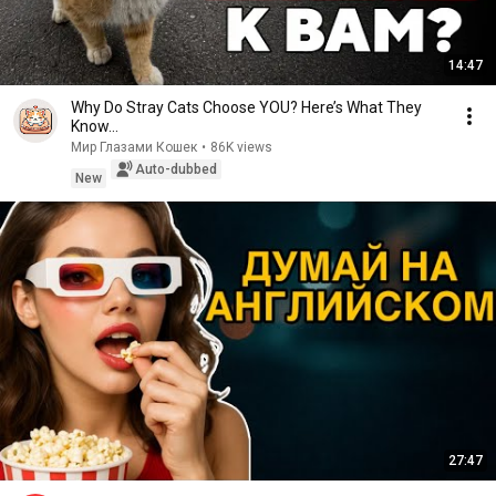
14:47
Why Do Stray Cats Choose YOU? Here’s What They
Know…
Мир Глазами Кошек
•
86K views
Auto-dubbed
New
27:47