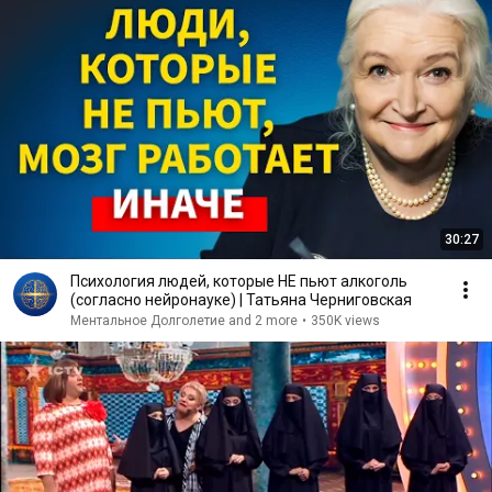
30:27
Психология людей, которые НЕ пьют алкоголь
(согласно нейронауке) | Татьяна Черниговская
Ментальное Долголетие and 2 more
•
350K views