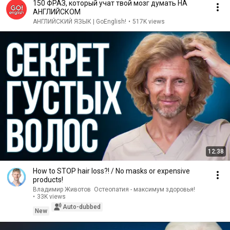
150 ФРАЗ, который учат твой мозг думать НА
АНГЛИЙСКОМ
АНГЛИЙСКИЙ ЯЗЫК | GoEnglish!
•
517K views
12:38
How to STOP hair loss?! / No masks or expensive
products!
Владимир Животов ӏ Остеопатия - максимум здоровья!
•
33K views
Auto-dubbed
New