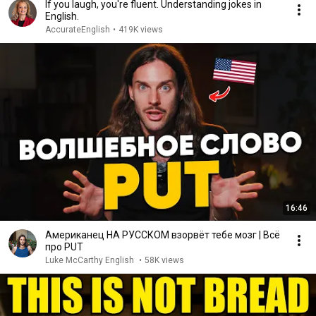
If you laugh, you're fluent. Understanding jokes in
English.
AccurateEnglish
•
419K views
16:46
Американец НА РУССКОМ взорвёт тебе мозг | Всё
про PUT
Luke McCarthy English
•
58K views