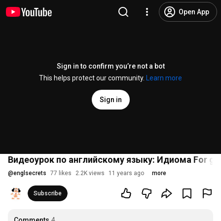
Open App
Sign in to confirm you’re not a bot
This helps protect our community.
Learn more
Sign in
Видеоурок по английскому языку: Идиома For g
@
englsecrets
77 likes
2.2K views
11 years ago
more
Subscribe
Comments
4