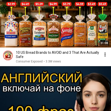
31:08
10 US Bread Brands to AVOID and 3 That Are Actually
Safe
Consumer Exposed
•
3.3M views