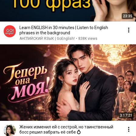
23:35
Learn ENGLISH in 30 minutes | Listen to English
phrases in the background
АНГЛИЙСКИЙ ЯЗЫК | GoEnglish!
•
838K views
3:17:21
Жених изменил ей с сестрой, но таинственный
босс решил забрать её себе 💍