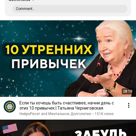
Comment...
28:10
Если ты хочешь быть счастливее, начни день с
этих 10 привычек | Татьяна Черниговская
НейроРесет and Ментальное Долголетие
•
151K views