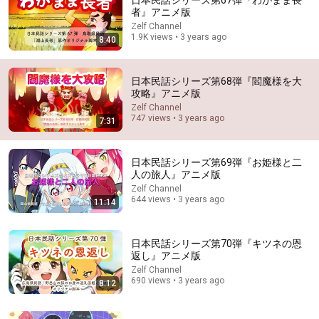
日本民話シリーズ第67弾『わがまま長
者』アニメ版
Explore simpler, safer experiences for kids and
Learn more
Zelf Channel
families
1.9K views • 3 years ago
8:40
日本民話シリーズ第68弾『閻魔様を大
攻略』アニメ版
Zelf Channel
747 views • 3 years ago
7:31
日本民話シリーズ第69弾『お姫様と二
人の旅人』アニメ版
Zelf Channel
644 views • 3 years ago
11:14
11:14
日本民話シリーズ第70弾『キツネの恩
日本民話シリーズ第69弾『お姫様と二人の旅人』アニメ版
返し』アニメ版
Zelf Channel
•
644 views
Zelf Channel
690 views • 3 years ago
8:12