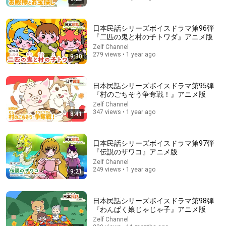
日本民話シリーズボイスドラマ第96弾
『二匹の鬼と村の子トワダ』アニメ版
Zelf Channel
279 views • 1 year ago
9:30
日本民話シリーズボイスドラマ第95弾
14:22
『村のごちそう争奪戦！』アニメ版
Zelf Channel
🚨 If Cops Say "I Smell Alcohol" — Say THIS Immediately (It's
347 views • 1 year ago
8:41
a Trap)
James Whitmore
•
1M views
日本民話シリーズボイスドラマ第97弾
『伝説のザワコ』アニメ版
Zelf Channel
249 views • 1 year ago
9:21
日本民話シリーズボイスドラマ第98弾
『わんぱく娘じゃじゃ子』アニメ版
Zelf Channel