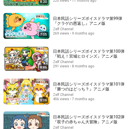
220 views • 11 months ago
8:20
2:39:05
日本民話シリーズボイスドラマ第99弾
『クラゲの恩返し』アニメ版
I Played 100% of Green Hell
Zelf Channel
Floydson
269 views • 9 months ago
7:55
New
83K views
日本民話シリーズボイスドラマ第100弾
『戦え！宮城ヒロインズ』アニメ版
Zelf Channel
291 views • 8 months ago
8:46
日本民話シリーズボイスドラマ第101弾
『勝つのはどっち？』アニメ版
Zelf Channel
456 views • 7 months ago
9:06
12:08
日本民話シリーズボイスドラマ第102弾
#28-2 空とぶ舟 【むかしばなしのおへや～伝えたい日本
『双子の赤ちゃん大冒険』アニメ版
昔話～】
Zelf Channel