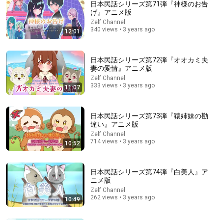
日本民話シリーズ第71弾『神様のお告
げ』アニメ版
Zelf Channel
340 views • 3 years ago
12:01
日本民話シリーズ第72弾『オオカミ夫
妻の愛情』アニメ版
Zelf Channel
333 views • 3 years ago
11:07
20:39
【九割は知らない秘密 四選 閻魔大王編】閻魔大王の知ら
日本民話シリーズ第73弾『猿姉妹の勘
れざる本性
違い』アニメ版
空想ミステリー探訪 and A レキシちゃんねる
•
39K views
Zelf Channel
714 views • 3 years ago
10:52
日本民話シリーズ第74弾『白美人』ア
ニメ版
Zelf Channel
262 views • 3 years ago
10:49