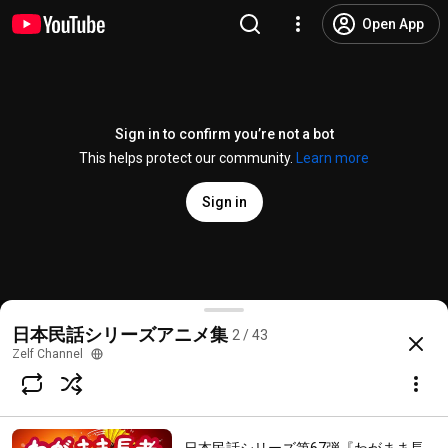
Open App
Sign in to confirm you’re not a bot
This helps protect our community.
Learn more
Sign in
日本民話シリーズ第68弾『閻魔様を大攻略』アニメ
日本民話シリーズアニメ集
2 / 43
@
zelfchannel2023
14 likes
747 views
3 years ago
more
Zelf Channel
Subscribe
Choices for families