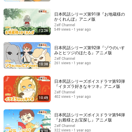
たします」と財閥会長に告げた瞬間、全員が嘲笑した。しか
し5分後、その場は静まり返った。#動エピソード#老後の物
語り茶屋
語 #家族の物語
New
115K views
日本民話シリーズ第91弾『お地蔵様の
かくれんぼ』アニメ版
Zelf Channel
549 views • 1 year ago
12:26
日本民話シリーズ第92弾『ゾウのいす
みとヒツジのほたる』アニメ版
Zelf Channel
261 views • 1 year ago
10:38
日本民話シリーズボイスドラマ第93弾
『イタズラ好きなキツネ』アニメ版
23:06
Zelf Channel
402 views • 1 year ago
10:49
【お宝映像】60年前の大阪 老舗寿司店で板前修行していた
16歳の男性は、いまどこに？【お宝発見！関西いまむかし】
ABCテレビニュース
•
2M views
日本民話シリーズボイスドラマ第94弾
『お殿様とお宝探し』アニメ版
Zelf Channel
322 views • 1 year ago
9:20