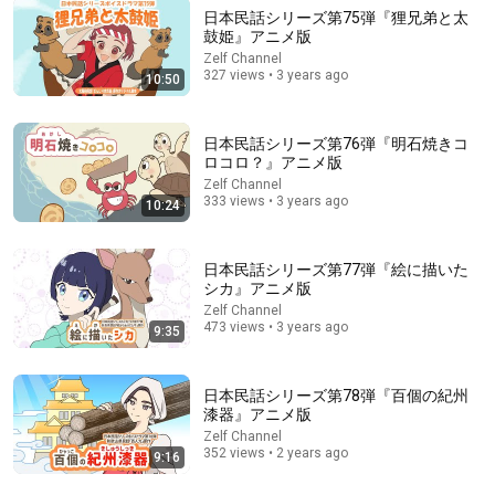
日本民話シリーズ第75弾『狸兄弟と太
鼓姫』アニメ版
Zelf Channel
327 views • 3 years ago
6:06
10:50
#34-1 びんぼう神と福の神 【むかしばなしのおへや～伝
えたい日本昔話～】
日本民話シリーズ第76弾『明石焼きコ
BS-TBS公式チャンネル
•
389K views
ロコロ？』アニメ版
Zelf Channel
333 views • 3 years ago
10:24
日本民話シリーズ第77弾『絵に描いた
シカ』アニメ版
Zelf Channel
473 views • 3 years ago
9:35
日本民話シリーズ第78弾『百個の紀州
漆器』アニメ版
Zelf Channel
10:23
352 views • 2 years ago
9:16
#1 発見☆浜辺のキリン