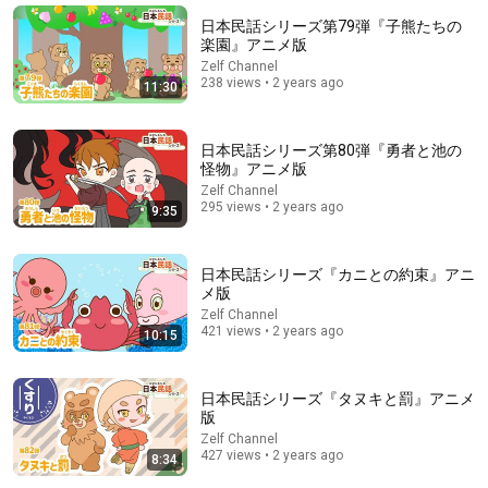
JFN Pods
•
153 views
日本民話シリーズ第79弾『子熊たちの
楽園』アニメ版
Zelf Channel
238 views • 2 years ago
11:30
日本民話シリーズ第80弾『勇者と池の
怪物』アニメ版
Zelf Channel
295 views • 2 years ago
9:35
日本民話シリーズ『カニとの約束』アニ
メ版
2:04:07
Zelf Channel
421 views • 2 years ago
【スカッと】特許エンジンを開発して取引先の倒産危機を救
10:15
った俺に取引先の新部長「半額にしろ！無理なら中国製を買
う」1週間後、部長から鬼電→俺「お宅の競合と5倍で独占契
日本文化物語
約済みです」
New
55K views
日本民話シリーズ『タヌキと罰』アニメ
版
Zelf Channel
427 views • 2 years ago
8:34