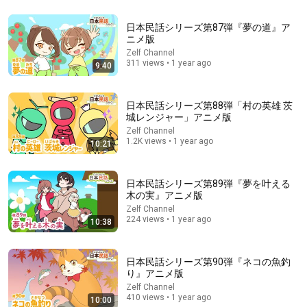
日本民話シリーズ第87弾『夢の道』ア
ニメ版
16:45
Zelf Channel
311 views • 1 year ago
9:40
【衝撃】三単現のsが抜けるとネイティブにはこう聞こえま
す。
タロサックの海外生活ダイアリーTAROSAC
•
140K views
日本民話シリーズ第88弾「村の英雄 茨
城レンジャー」アニメ版
Zelf Channel
1.2K views • 1 year ago
10:21
日本民話シリーズ第89弾『夢を叶える
木の実』アニメ版
Zelf Channel
224 views • 1 year ago
10:38
日本民話シリーズ第90弾『ネコの魚釣
1:53:00
り』アニメ版
Zelf Channel
名門大学卒ばかりの大企業――高卒の清掃員が「私が通訳い
410 views • 1 year ago
10:00