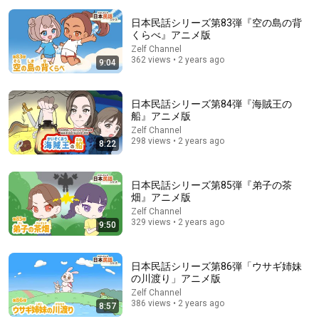
日本民話シリーズ第83弾『空の島の背
くらべ』アニメ版
Zelf Channel
362 views • 2 years ago
9:04
日本民話シリーズ第84弾『海賊王の
船』アニメ版
2:11:55
Zelf Channel
298 views • 2 years ago
8:22
【スカッと】夫と離婚して8日後、VIP病室に入院した元義母
から電話。「入院費を払っておいてね」私が「無理です。だ
って、もう他人ですから」と答えた瞬間、病室は大騒ぎにな
mijiprincess
った……。
New
91K views
日本民話シリーズ第85弾『弟子の茶
畑』アニメ版
Zelf Channel
329 views • 2 years ago
9:50
日本民話シリーズ第86弾「ウサギ姉妹
の川渡り」アニメ版
Zelf Channel
386 views • 2 years ago
8:57