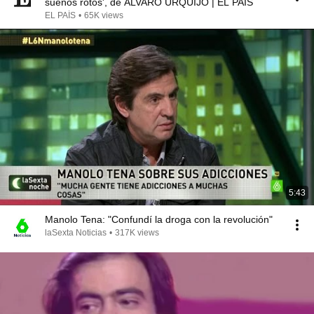
sueños rotos', de ÁLVARO URQUIJO | EL PAÍS
EL PAÍS
•
65K views
5:43
Manolo Tena: "Confundí la droga con la revolución"
laSexta Noticias
•
317K views