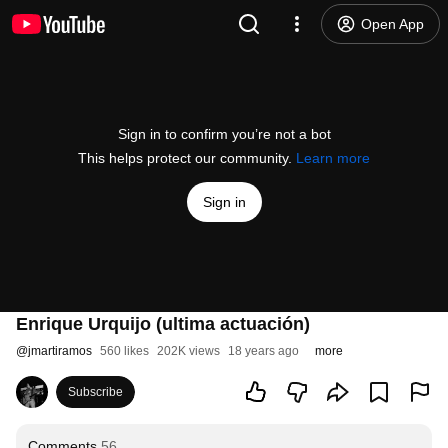
Open App
Sign in to confirm you’re not a bot
This helps protect our community.
Learn more
Sign in
Enrique Urquijo (ultima actuación)
@
jmartiramos
560 likes
202K views
18 years ago
more
Subscribe
Comments
56