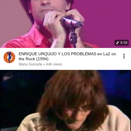
8:39
ENRIQUE URQUIJO Y LOS PROBLEMAS en La2 on
the Rock (1994)
Manu Guinarte
•
44K views