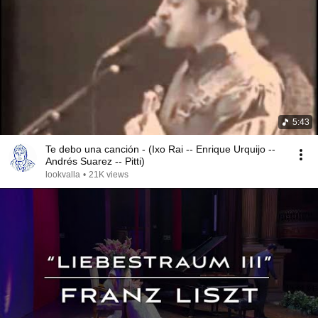
5:43
Te debo una canción - (Ixo Rai -- Enrique Urquijo --
Andrés Suarez -- Pitti)
lookvalla
•
21K views