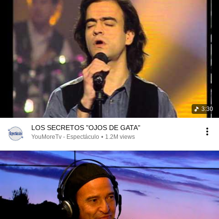
3:30
LOS SECRETOS "OJOS DE GATA"
YouMoreTv - Espectáculo
•
1.2M views