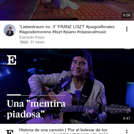
6:06
“Liebestraum no. 3” FRANZ LISZT #juegosflorales
#lagosdemoreno #liszt #piano #classicalmusic
Everardo Rojas
New
37 views
6:47
Historia de una canción | 'Por el bulevar de los