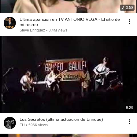
3:58
Última aparición en TV ANTONIO VEGA - El sitio de
mi recreo
Steve Enriquez
•
3.4M views
9:29
Los Secretos (ultima actuacion de Enrique)
EU
•
596K views