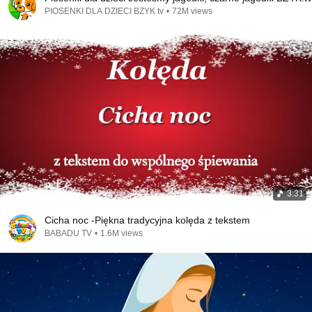
PIOSENKI DLA DZIECI BZYK tv
•
72M views
3:31
Cicha noc -Piękna tradycyjna kolęda z tekstem
BABADU TV
•
1.6M views