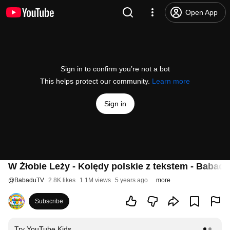
Open App
Sign in to confirm you’re not a bot
This helps protect our community.
Learn more
Sign in
W Żłobie Leży - Kolędy polskie z tekstem - Babad
@
BabaduTV
2.8K likes
1.1M views
5 years ago
more
Subscribe
Try YouTube Kids