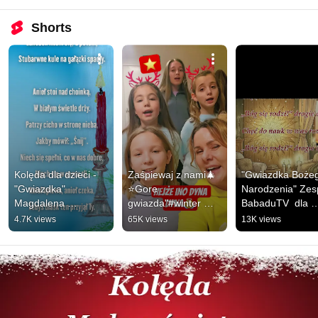
Shorts
Kolęda dla dzieci - 
Zaśpiewaj z nami🎄
"Gwiazdka Bożeg
"Gwiazdka" 
⭐️Gore 
Narodzenia" Zesp
Magdalena 
gwiazda"#winter 
BabaduTV  dla 
Kupińska - Babadu 
#christmas #song 
dzieci  #muzyka 
4.7K views
65K views
13K views
TV #christmas 
#dladzieci #edukacja 
#christmas
#muzyka
#fun #nauka 
#zabawa