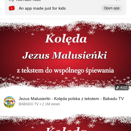
An app made just for kids
Open app
4:02
Jezus Malusieńki - Kolęda polska z tekstem - Babadu TV
BABADU TV
•
2.1M views