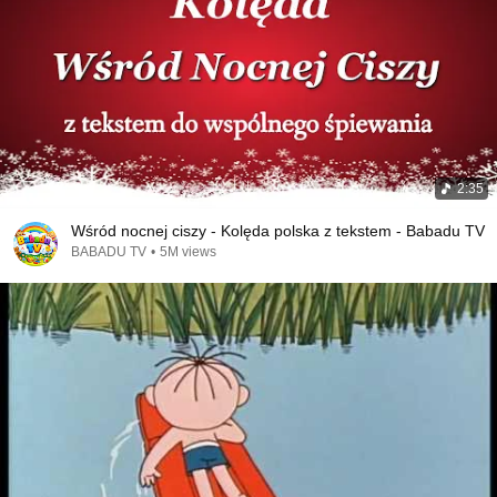
2:35
Wśród nocnej ciszy - Kolęda polska z tekstem - Babadu TV
BABADU TV
•
5M views