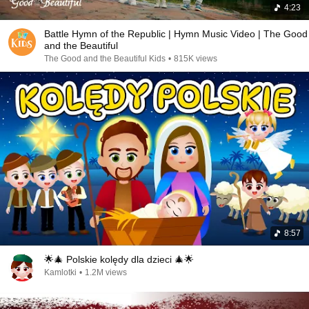
4:23
Battle Hymn of the Republic | Hymn Music Video | The Good
and the Beautiful
The Good and the Beautiful Kids
•
815K views
8:57
🌟🎄 Polskie kolędy dla dzieci 🎄🌟
Kamlotki
•
1.2M views