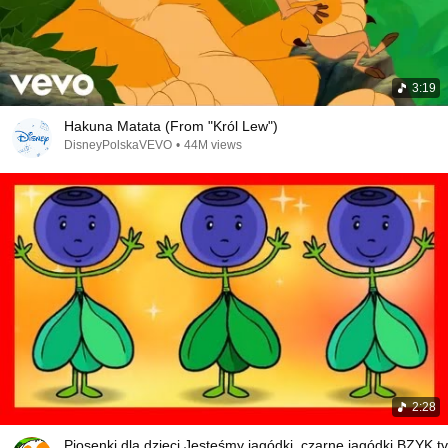
3:19
Hakuna Matata (From "Król Lew")
DisneyPolskaVEVO
•
44M views
2:28
Piosenki dla dzieci Jesteśmy jagódki, czarne jagódki BZYK.tv