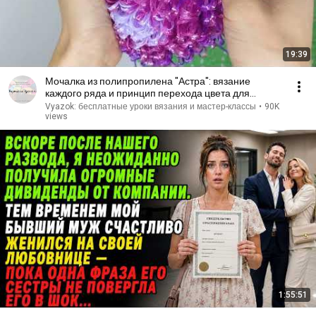
19:39
Мочалка из полипропилена "Астра": вязание
каждого ряда и принцип перехода цвета для
начинающих
Vyazok: бесплатные уроки вязания и мастер-классы
•
90K
views
1:55:51