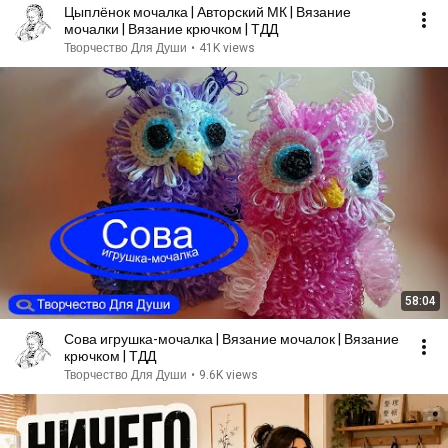
Цыплёнок мочалка | Авторский МК | Вязание
мочалки | Вязание крючком | ТДД
Творчество Для Души
•
41K views
58:04
Сова игрушка-мочалка | Вязание мочалок | Вязание
крючком | ТДД
Творчество Для Души
•
9.6K views