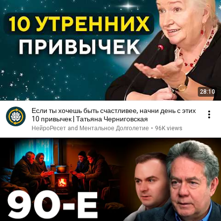
28:10
Если ты хочешь быть счастливее, начни день с этих
10 привычек | Татьяна Черниговская
НейроРесет and Ментальное Долголетие
•
96K views