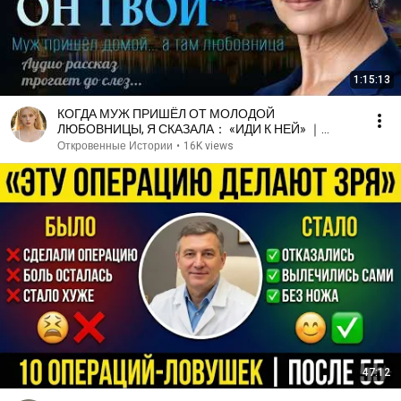
1:15:13
КОГДА МУЖ ПРИШЁЛ ОТ МОЛОДОЙ
ЛЮБОВНИЦЫ, Я СКАЗАЛА： «ИДИ К НЕЙ» ｜
История из жизни ｜ Аудио рассказ
Откровенные Истории
•
16K views
47:12