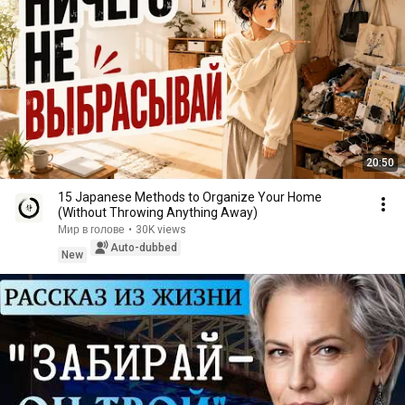
20:50
15 Japanese Methods to Organize Your Home
(Without Throwing Anything Away)
Мир в голове
•
30K views
Auto-dubbed
New