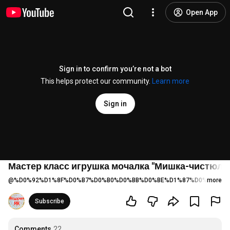
Open App
Sign in to confirm you’re not a bot
This helps protect our community.
Learn more
Sign in
Мастер класс игрушка мочалка "Мишка-чистюля" 
@
%D0%92%D1%8F%D0%B7%D0%B0%D0%BB%D0%BE%D1%87%D0%BA%D0
more
Subscribe
Comments
22