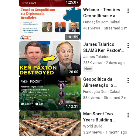
1:25:07
Webinar - Tensões 
Geopolíticas e a 
Diplomacia 
Fundação Dom Cabral
Brasileira
401 views
•
Streamed 2 months ago
1:01:59
James Talarico 
SLAMS Ken Paxton's 
Corruption LIVE ON 
James Talarico
AIR
285K views
•
2 days ago
New
26:00
Geopolítica da 
Alimentação: o 
futuro das cadeias 
Fundação Dom Cabral
globais e do agro 
884 views
•
Streamed 2 months ago
em um mundo em 
1:12:31
transformação
Man Spent Two 
Years Building 
HUGE Wooden 
World Build
House for his 
3.2M views
•
1 month ago