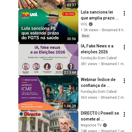
Family | Start to 
43:37
Finish by 
Lula sanciona lei 
@bjornbrenton
que amplia prazo 
de financiamento 
UOL
do FGTS para 
1.3K views
•
Streamed 8 hours ago
hospitais do SUS; 
New
30:56
assista ao vivo
IA, Fake News e a 
eleições 2026
Fundação Dom Cabral
381 views
•
Streamed 1 month ago
2:13:44
Webinar Índice de 
confiança de 
médias empresas
Fundação Dom Cabral
363 views
•
Streamed 2 months ago
1:06:29
DIRECTO | Powell se 
somete al 
Congreso: ¿dará 
Negocios TV
más pistas de la 
24K views
•
Streamed 2 years ago