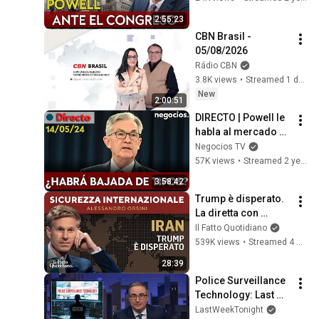
bajada de tipos?
2:55:23
CBN Brasil - 
05/08/2026
Rádio CBN
3.8K views
•
Streamed 1 day ago
New
2:00:51
DIRECTO | Powell le 
habla al mercado en 
la víspera del IPC: 
Negocios TV
¿le preocupa la 
57K views
•
Streamed 2 years ago
inflación?
3:58:42
Trump è disperato. 
La diretta con 
Alessandro Orsini
Il Fatto Quotidiano
539K views
•
Streamed 4 months ago
28:39
Police Surveillance 
Technology: Last 
Week Tonight with 
LastWeekTonight