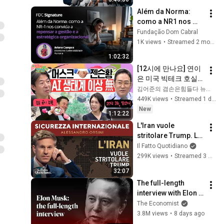
Eleições 2026
Além da Norma: 
como a NR1 nos 
convida a repensar 
Fundação Dom Cabral
a gestão 
1K views
•
Streamed 2 months ago
estratégica  
1:02:32
organizacional
[12시에 만나요] 연이
은 미국 빅테크 호실
적에 오늘은 코스피 
김어준의 겸손은힘들다 뉴스공장
매수 사이드카! 코스
449K views
•
Streamed 1 day ago
닥 800 안착 가능할
New
1:12:22
까?ㅣ2026년 8월 5일 
L'Iran vuole 
수요일
stritolare Trump. La 
diretta con 
Il Fatto Quotidiano
Alessandro Orsini
299K views
•
Streamed 3 months ago
32:07
The full-length 
interview with Elon 
Musk | The 
The Economist
Economist
3.8M views
•
8 days ago