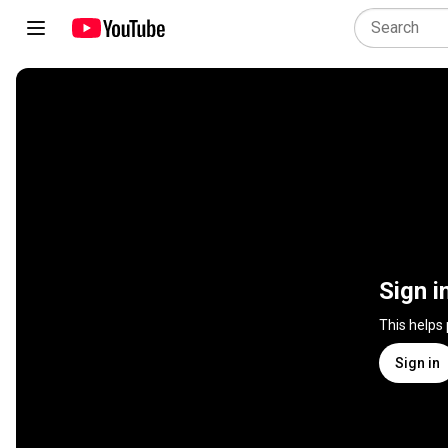
Sign i
This helps
Sign in