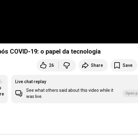
ós COVID-19: o papel da tecnologia
26
Share
Save
ão e liderança em tempos desafiadores
Live chat replay
 
See what others said about this video while it
Open p
re
was live.