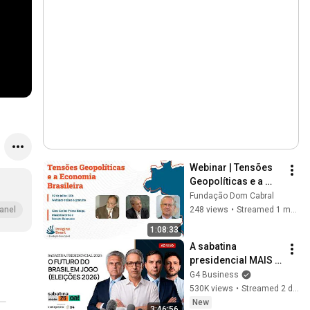
Webinar | Tensões 
Geopolíticas e a 
Economia 
Fundação Dom Cabral
Brasileira
248 views
•
Streamed 1 month ago
anel
1:08:33
A sabatina 
presidencial MAIS 
IMPORTANTE para 
G4 Business
os empresários 
530K views
•
Streamed 2 days ago
brasileiros | 
New
3:46:56