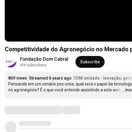
Competitividade do Agronegócio no Mercado p
Fundação Dom Cabral
Subscribe
41K subscribers
869 views
Streamed 6 years ago
COM:unidade - Inovação, gest
Pensando em um cenário pós-crise, qual será o papel da tecnologia
no agronegócio? É o que você entende assistindo a este web
…
...mo
Comments