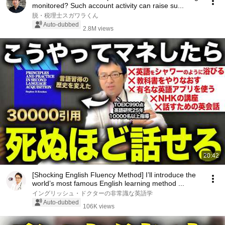
monitored? Such account activity can raise su...
脱・税理士スガワラくん
Auto-dubbed
2.8M views
20:42
[Shocking English Fluency Method] I’ll introduce the
world’s most famous English learning method ...
イングリッシュ・ドクターの非常識な英語学
Auto-dubbed
106K views