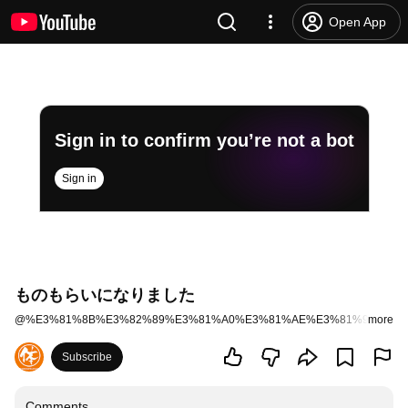
Open App
Sign in to confirm you’re not a bot
Sign in
ものもらいになりました
@
%E3%81%8B%E3%82%89%E3%81%A0%E3%81%AE%E3%81%97%E3
more
Subscribe
Comments