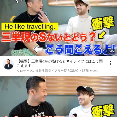
16:45
【衝撃】三単現のsが抜けるとネイティブにはこう聞
こえます。
タロサックの海外生活ダイアリーTAROSAC
•
137K views