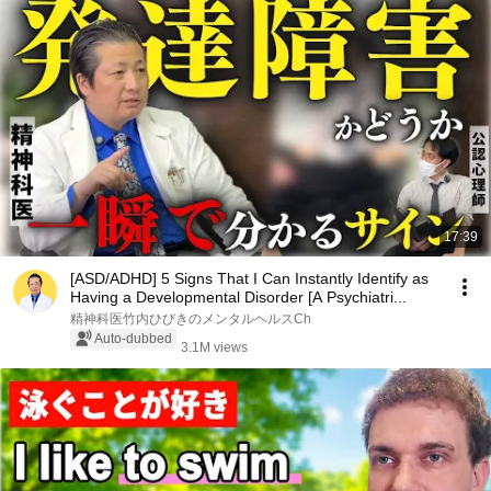
17:39
[ASD/ADHD] 5 Signs That I Can Instantly Identify as
Having a Developmental Disorder [A Psychiatri...
精神科医竹内ひびきのメンタルヘルスCh
Auto-dubbed
3.1M views