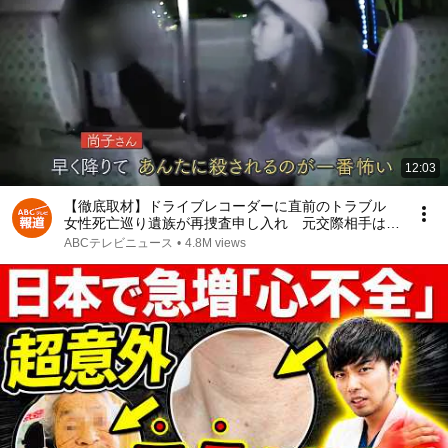
12:03
【徹底取材】ドライブレコーダーに直前のトラブル
女性死亡巡り遺族が再捜査申し入れ 元交際相手は刑
事で不起訴も…民事訴訟は暴行を認定【ウラドリ】
ABCテレビニュース
•
4.8M views