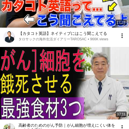
17:28
【カタコト英語】ネイティブにはこう聞こえてる
タロサックの海外生活ダイアリーTAROSAC
•
966K views
37:11
高齢者のためのがん予防｜がん細胞が増えにくい体を