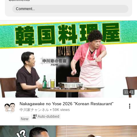
Comment...
11:41
Nakagawake no Yose 2026 "Korean Restaurant"
中川家チャンネル
•
59K views
Auto-dubbed
New