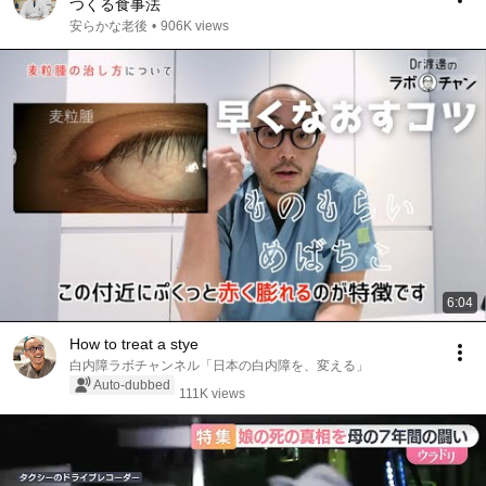
つくる食事法
安らかな老後
•
906K views
6:04
How to treat a stye
白内障ラボチャンネル「日本の白内障を、変える」
Auto-dubbed
111K views