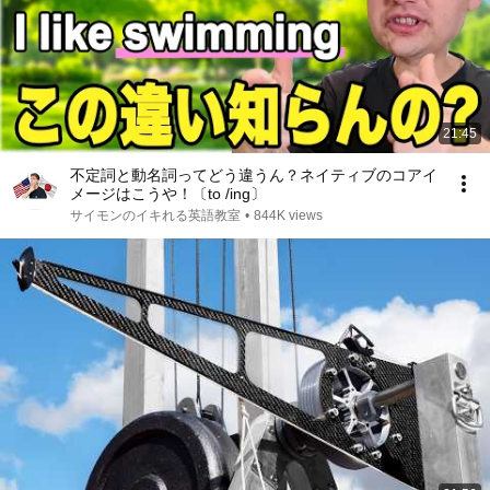
21:45
不定詞と動名詞ってどう違うん？ネイティブのコアイ
メージはこうや！〔to /ing〕
サイモンのイキれる英語教室
•
844K views