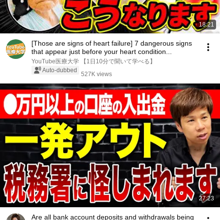
18:21
[Those are signs of heart failure] 7 dangerous signs
that appear just before your heart condition...
YouTube医療大学 【1日10分で聞いて学べる】
Auto-dubbed
527K views
27:23
Are all bank account deposits and withdrawals being