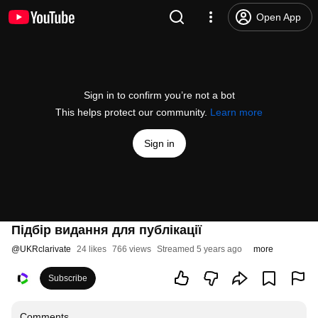
Open App
Sign in to confirm you’re not a bot
This helps protect our community.
Learn more
Sign in
Підбір видання для публікації
@
UKRclarivate
24 likes
766 views
Streamed 5 years ago
more
Subscribe
Comments