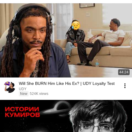
44:24
Will She BURN Him Like His Ex? | UDY Loyalty Test
UDY
New
524K views