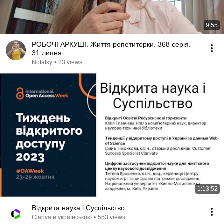
9:55
РОБОЧІ АРКУШІ. Життя репетиторки. 368 серія.
31 липня
Notatky
•
23 views
1:13:52
Відкрита наука і Суспільство
Clarivate українською
•
553 views