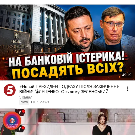
49:19
⚡️Новий ПРЕЗИДЕНТ ОДРАЗУ ПІСЛЯ ЗАКІНЧЕННЯ
ВІЙНИ! 💣ЛУЦЕНКО: Ось чому ЗЕЛЕНСЬКИЙ
РОЗІГНАВ ВСІХ
5 канал
New
110K views