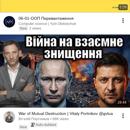
6:09
06-01-ООП Перевантаження
Computer science | Yurii Oleksiichuk
New
2 views
28:44
War of Mutual Destruction | Vitaly Portnikov @gvlua
Віталій Портников
•
68K views
Auto-dubbed
New