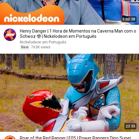
1:00:38
Henry Danger | 1 Hora de Momentos na Caverna Man com o
Schwoz 🤓 | Nickelodeon em Português
Nickelodeon em Português
New
763K views
23:35
Roar of the Red Ranger | E05 | Power Rangers Dino Super