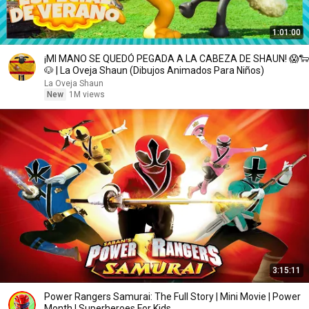
1:01:00
¡MI MANO SE QUEDÓ PEGADA A LA CABEZA DE SHAUN! 😱🐑
🐶 | La Oveja Shaun (Dibujos Animados Para Niños)
La Oveja Shaun
New
1M views
3:15:11
Power Rangers Samurai: The Full Story | Mini Movie | Power
Month | Superheroes For Kids