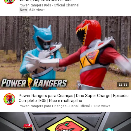
Power Rangers Kids - Official Channel
New
64K views
23:33
Power Rangers para Crianças | Dino Super Charge | Episódio
Completo | E05 | Rico e maltrapilho
Power Rangers para Crianças - Canal Oficial
•
16M views