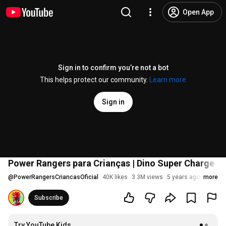
Open App
Sign in to confirm you’re not a bot
This helps protect our community.
Learn more
Sign in
Power Rangers para Crianças | Dino Super Charge | 
@
PowerRangersCriancasOficial
40K likes
3.3M views
5 years ago
more
Subscribe
Try YouTube Kids