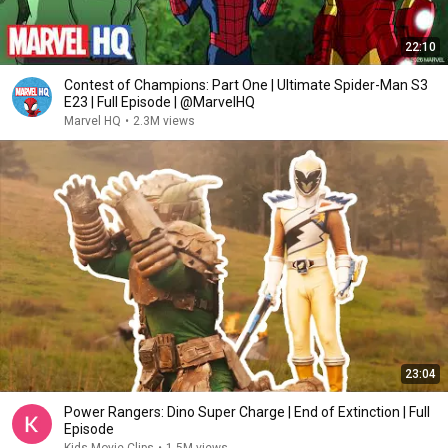
22:10
Contest of Champions: Part One | Ultimate Spider-Man S3
E23 | Full Episode | @MarvelHQ
Marvel HQ
•
2.3M views
23:04
Power Rangers: Dino Super Charge | End of Extinction | Full
Episode