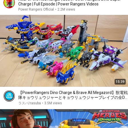
Charge | Full Episode | Power Rangers Videos
Power Rangers Official
•
2.2M views
15:39
【PowerRangers Dino Charge & Brave All Megazord】獣電戦
隊キョウリュウジャーとキョウリュウジャーブレイブの全DX
ロボで遊んでみた
ラスバ/rasuba
•
3.5M views