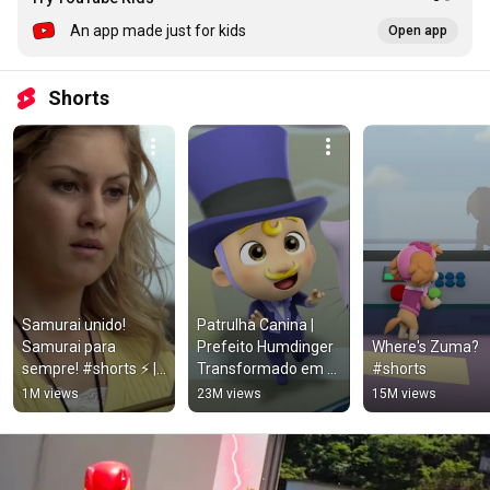
An app made just for kids
Open app
Shorts
Samurai unido! 
Patrulha Canina | 
Samurai para 
Prefeito Humdinger 
Where's Zuma? 
sempre! #shorts ⚡️ | 
Transformado em 
#shorts
Power Rangers para 
um BEBÊ! #Shorts
1M views
23M views
15M views
Crianças