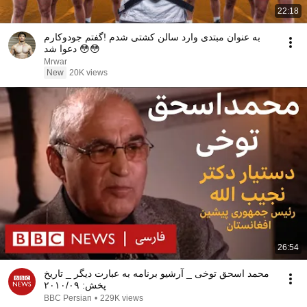
22:18
به عنوان مبتدی وارد سالن کشتی شدم !گفتم جودوکارم
دعوا شد 😳😳
Mrwar
New
20K views
26:54
محمد اسحق توخی _ آرشیو برنامه به عبارت دیگر _ تاریخ
پخش: ۲۰۱۰/۰۹
BBC Persian
•
229K views