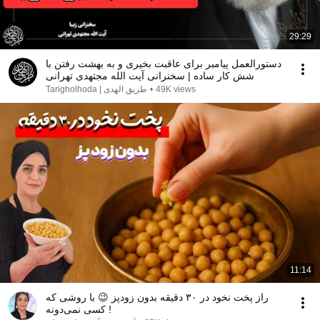
29:29
دستورالعمل پیامبر برای عاقبت بخیری و به بهشت رفتن با
شش کار ساده | سخنرانی آیت الله مجتهدی تهرانی
طریق الهدی | Tarigholhoda
•
49K views
11:14
راز پخت نخود در ۳۰ دقیقه بدون زودپز 😉 با روشی که
کسی نمی‌دونه !