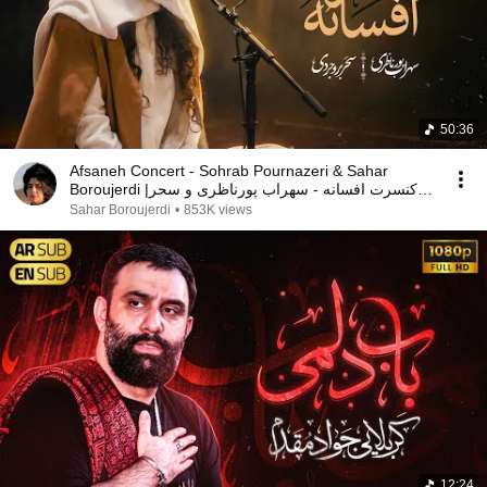
50:36
Afsaneh Concert - Sohrab Pournazeri & Sahar
Boroujerdi |کنسرت افسانه - سهراب پورناظری و سحر
بروجردی
Sahar Boroujerdi
•
853K views
12:24