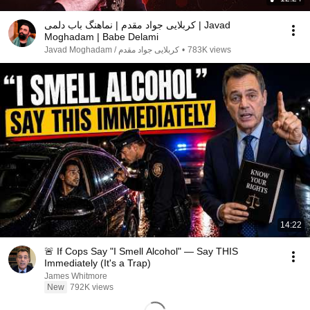
کربلایی جواد مقدم | نماهنگ باب دلمی | Javad
Moghadam | Babe Delami
کربلایی جواد مقدم / Javad Moghadam
•
783K views
14:22
🚨 If Cops Say "I Smell Alcohol" — Say THIS
Immediately (It's a Trap)
James Whitmore
New
792K views