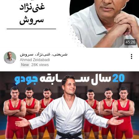
45:26
شریعتی، غنی‌نژاد، سروش
Ahmad Zeidabadi
New
28K views