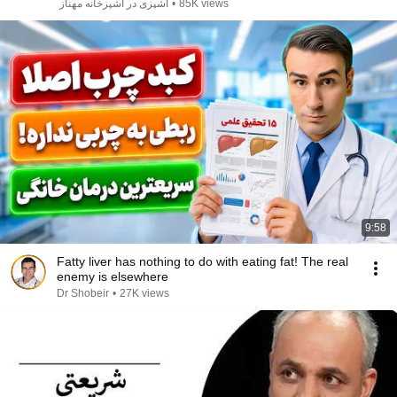
آشپزی در آشپزخانه مهناز
•
85K views
9:58
Fatty liver has nothing to do with eating fat! The real
enemy is elsewhere
Dr Shobeir
•
27K views