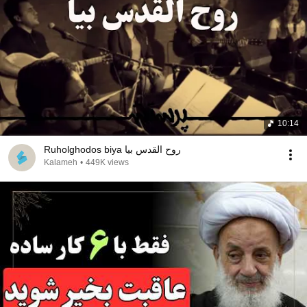
10:14
Ruholghodos biya روح القدس بیا
Kalameh
•
449K views