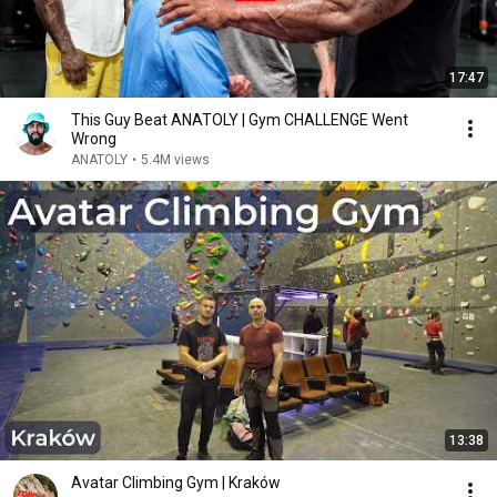
17:47
This Guy Beat ANATOLY | Gym CHALLENGE Went
Wrong
ANATOLY
•
5.4M views
13:38
Avatar Climbing Gym | Kraków