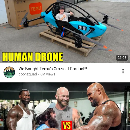
24:08
We Bought Temu's Craziest Product!!!
goonzquad
•
6M views