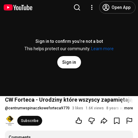
Open App
Sign in to confirm you’re not a bot
This helps protect our community.
Learn more
Sign in
CW Forteca - Urodziny które wszyscy zapamiętają!
@
centrumwspinaczkoweforteca9770
3 likes
1.6K views
8 years ago
more
Subscribe
Comments