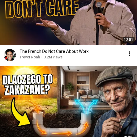
12:51
The French Do Not Care About Work
Trevor Noah
•
3.2M views