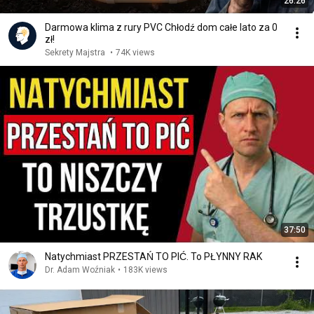
26:26
Darmowa klima z rury PVC Chłodź dom całe lato za 0
zł!
Sekrety Majstra
•
74K views
37:50
Natychmiast PRZESTAŃ TO PIĆ. To PŁYNNY RAK
Dr. Adam Woźniak
•
183K views