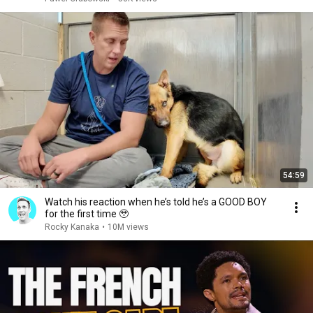
54:59
Watch his reaction when he’s told he’s a GOOD BOY
for the first time 🥹
Rocky Kanaka
•
10M views