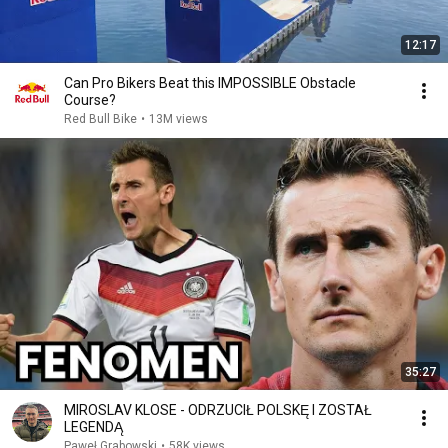
12:17
Can Pro Bikers Beat this IMPOSSIBLE Obstacle
Course?
Red Bull Bike
•
13M views
35:27
MIROSLAV KLOSE - ODRZUCIŁ POLSKĘ I ZOSTAŁ
LEGENDĄ
Paweł Grabowski
•
58K views