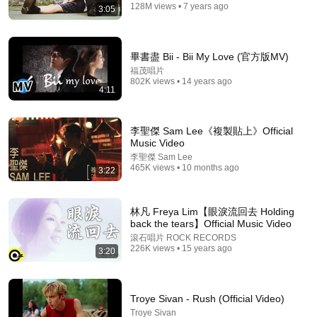
MTN 머니투데이방송
•
141K views
128M views • 7 years ago
3:05
畢書盡 Bii - Bii My Love (官方版MV)
福茂唱片
802K views • 14 years ago
4:11
李聖傑 Sam Lee《複製貼上》Official
Music Video
李聖傑 Sam Lee
465K views • 10 months ago
3:22
22:30
林凡 Freya Lim【眼淚流回去 Holding
The Day You Stop Romanticizing People — Carl
back the tears】Official Music Video
Jung
滾石唱片 ROCK RECORDS
Jung Thoughts
•
1.5M views
226K views • 15 years ago
3:20
Troye Sivan - Rush (Official Video)
Troye Sivan