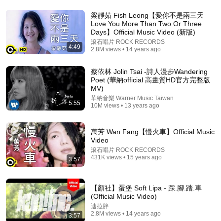
梁靜茹 Fish Leong【愛你不是兩三天
Love You More Than Two Or Three
Days】Official Music Video (新版)
滾石唱片 ROCK RECORDS
4:16
4:49
2.8M views • 14 years ago
Khalil Fong (方大同) - Flavor (味道) ft. Zion.T &
蔡依林 Jolin Tsai -詩人漫步Wandering
Crush Official Music Video
Poet (華納official 高畫質HD官方完整版
Khalil Fong 方大同
•
2.1M views
MV)
華納音樂 Warner Music Taiwan
5:55
10M views • 13 years ago
萬芳 Wan Fang【慢火車】Official Music
Video
滾石唱片 ROCK RECORDS
431K views • 15 years ago
3:57
【顏社】蛋堡 Soft Lipa - 踩.腳.踏.車
(Official Music Video)
迪拉胖
45:01
2.8M views • 14 years ago
3:57