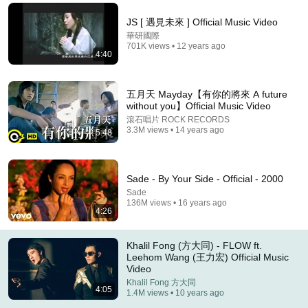
這MV製作，前面也有寫上方大同，我認為他非常有創
JS [ 遇見未來 ] Official Music Video
意，用中國書法的力道象徵音流，化成吉他，爵士鼓，甚
華研國際
至最後面那很像華麗管風琴的畫面，拉遠還有其他樂器，
701K views • 12 years ago
4:40
也就是他音樂的精神，把R&B與中國華語歌作中西融合，
他的音樂簡直就是藝術品，天妒音才，才短短41年的人
生，而且還受病痛折磨，即使這樣還是堅持創作，我非常
五月天 Mayday【有你的將來 A future
喜歡他，會永遠懷念他!
without you】Official Music Video
滾石唱片 ROCK RECORDS
3.3M views • 14 years ago
5:48
Sade - By Your Side - Official - 2000
Sade
136M views • 16 years ago
4:26
6:16
王力宏 Wang Leehom 2017 福利秀 Free Show -
Khalil Fong (方大同) - FLOW ft.
FLOW
Leehom Wang (王力宏) Official Music
Video
王力宏 Wang Leehom
•
42K views
Khalil Fong 方大同
4:05
1.4M views • 10 years ago