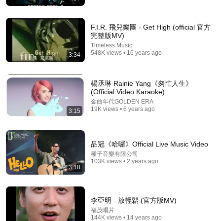
F.I.R. 飛兒樂團 - Get High (official 官方
完整版MV)
Timeless Music
548K views • 16 years ago
3:34
楊丞琳 Rainie Yang《匆忙人生》
5:22
(Official Video Karaoke)
金曲年代GOLDEN ERA
Khalil Fong (方大同) - Que Sera(無所謂) ft. Jane
19K views • 6 years ago
3:15
Zhang(張靚穎) Official Music Video
Khalil Fong 方大同
•
1.2M views
品冠《哈囉》Official Live Music Video
種子音樂有限公司
103K views • 2 years ago
3:18
李亞明 - 放輕鬆 (官方版MV)
福茂唱片
144K views • 14 years ago