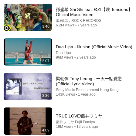
孫盛希 Shi Shi feat. ØZI【曖 Tensions】
Official Music Video
滾石唱片 ROCK RECORDS
6.2M views • 7 years ago
3:40
Dua Lipa - Illusion (Official Music Video)
Dua Lipa
96M views • 2 years ago
18:32
3:07
方大同唱《爱爱爱》实力遭质疑？！猜评结果出乎意料
震惊全场 #异口同声 EP2 花絮 20180224
梁朝偉 Tony Leung - 一天一點愛戀
浙江卫视音乐频道 ZJSTV Music Channel - 欢迎订阅 -
•
382K
(Official Lyric Video)
views
Sony Music Entertainment Hong Kong
143K views • 1 year ago
3:36
TRUE LOVE/藤井フミヤ
藤井フミヤ Fujii Fumiya
19M views • 12 years ago
4:09