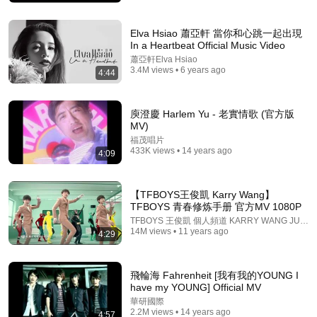
王昭君：她是四大美人里最惨的一个，却活成了汉朝最
狠的赢家！ #王昭君 #汉朝 #历史故事 #助眠 #一口气
看完系列 #历史文化 #典籍解读 #历史典籍解读 #史记
Elva Hsiao 蕭亞軒 當你和心跳一起出現
史鉴古今
•
72K views
#资治通鉴 #历史事件真相
In a Heartbeat Official Music Video
蕭亞軒Elva Hsiao
3.4M views • 6 years ago
4:44
庾澄慶 Harlem Yu - 老實情歌 (官方版
MV)
福茂唱片
433K views • 14 years ago
4:09
【TFBOYS王俊凱 Karry Wang】
TFBOYS 青春修炼手册 官方MV 1080P
24:32
TFBOYS 王俊凱 個人頻道 KARRY WANG JUNKA
14M views • 11 years ago
4:29
方大同私下話不多? 自爆愛講冷笑話卻讓小燕姐笑到流
淚!【小燕有約精華篇】｜#方大同 #王詩安 #孫協志 #
小刀 @小燕有約
TVBS NEWS
•
8.5K views
飛輪海 Fahrenheit [我有我的YOUNG I
have my YOUNG] Official MV
華研國際
2.2M views • 14 years ago
4:57