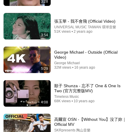
3:28
25:13
張玉華 - 我不會飛 (Official Video)
UNIVERSAL MUSIC TAIWAN 環球音樂
25分鐘講完荷馬史詩《奧德賽》，完整劇情一口氣看
51K views • 2 years ago
3:54
懂 | 這部西方文學的開山之作，到底有多精彩？
K同學
•
1.3M views
George Michael - Outside (Official
Video)
George Michael
32M views • 16 years ago
5:29
順子 Shunza - 忘不了 One & One Is
Two (官方完整版MV)
Timeless Music
68K views • 10 years ago
4:08
4:21
高爾宣 OSN -【Without You】沒了妳｜
Official MV
[뉴웨이브상] 방대동 (方大同) - Flavor
SKRpresents 陶山音樂