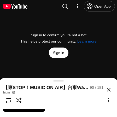
Yen-j嚴爵【謝謝你的美好】MV官方完整
Open App
高清版
相信音樂BinMusic
5.4M views • 16 years ago
3:28
梅艷芳 Anita Mui《女人花 Flowery
Sign in to confirm you’re not a bot
Woman》(Official HD Remastered
Video) (梅艷芳ANITA電影歌曲)
This helps protect our community.
Learn more
金曲年代GOLDEN ERA
4:59
2.9M views • 4 years ago
Sign in
愛情樹
張智成 - Topic
143K views • 6 years ago
3:56
Khalil Fong (方大同) - FLOW ft. Leehom Wang (王力宏
【東STOP！MUSIC ON AIR】台東Way|輕盈的夏天
90 / 181
@
KhalilFong
9.8K likes
1.4M views
10 years ago
more
hitfm
浜崎あゆみ / オヒアの木
ayumi hamasaki
Subscribe
1.3M views • 6 years ago
4:46
Comments
364