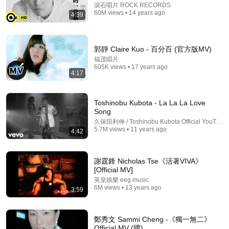
滾石唱片 ROCK RECORDS
60M views • 14 years ago
4:39
54:24
谁毁掉了赵薇的所有？谁在操盘赵薇与黄有龙的「杠杆
郭靜 Claire Kuo - 百分百 (官方版MV)
人生」？赵薇三段不了了之的感情是什么？赵薇是许宗
福茂唱片
衡的情人吗？黄有龙是如何起家？马云是如何在生意上
政经鲁社长
605K views • 17 years ago
提携赵薇夫妇？黄有龙是如何通过空手盗模式积累财
New
229K views
4:17
富？
Toshinobu Kubota - La La La Love
Song
久保田利伸 / Toshinobu Kubota Official YouTube
5.7M views • 11 years ago
4:42
謝霆鋒 Nicholas Tse《活著VIVA》
[Official MV]
英皇娛樂 eeg music
6M views • 13 years ago
3:59
1:20:31
鄭秀文 Sammi Cheng -《獨一無二》
王菲登門開口三句話徹底點燃18年積怨！Lucas當面掌
Official MV (國)