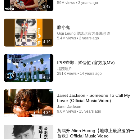
59M views • 3 years ago
3:43
膽小鬼
Gigi Leung 梁詠琪官方專屬頻道
5.4M views • 2 years ago
4:19
1:22:07
【第2期】方大同超神奇变音难倒张宇 小刚周传雄曝
《黄昏》创作历程《异口同声》20180224【浙江卫视
IPIS蟑螂 - 幫個忙 (官方版MV)
官方HD】
中国浙江卫视官方频道 Zhejiang STV Official Channel - 欢迎订
福茂唱片
291K views • 14 years ago
阅 -
•
1.1M views
4:32
Janet Jackson - Someone To Call My
Lover (Official Music Video)
Janet Jackson
9.6M views • 15 years ago
4:34
黃鴻升 Alien Huang【地球上最浪漫的一
首歌】Official Music Video